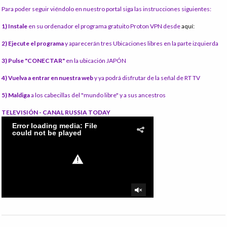
Para poder seguir viéndolo en nuestro portal siga las instrucciones siguientes:
1) Instale
en su ordenador el programa gratuito Proton VPN desde
aquí:
2) Ejecute el programa
y aparecerán tres Ubicaciones libres en la parte izquierda
3) Pulse "CONECTAR"
en la ubicación JAPÓN
4) Vuelva a entrar en nuestra web
y ya podrá disfrutar de la señal de RT TV
5) Maldiga
a los cabecillas del "mundo libre" y a sus ancestros
TELEVISIÓN - CANAL RUSSIA TODAY