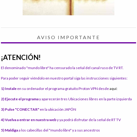
AVISO IMPORTANTE
¡ATENCIÓN!
El denominado "mundo libre" ha censurado la señal del canal ruso de TV RT.
Para poder seguir viéndolo en nuestro portal siga las instrucciones siguientes:
1) Instale
en su ordenador el programa gratuito Proton VPN desde
aquí:
2) Ejecute el programa
y aparecerán tres Ubicaciones libres en la parte izquierda
3) Pulse "CONECTAR"
en la ubicación JAPÓN
4) Vuelva a entrar en nuestra web
y ya podrá disfrutar de la señal de RT TV
5) Maldiga
a los cabecillas del "mundo libre" y a sus ancestros