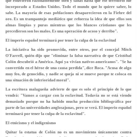
que estuvieron razonablemente bien y sanas hasta que ese territorio fue
incorporado a Estados Unidos. Todo el mundo que lo quiere saber, lo
sabe. La mayoría de esas poblaciones desaparecieron en la Fiebre del
oro. Es un trampantojo mediático que refuerza la idea de que ellos son
almas limpias y puras mientras que los blancos cristianos que les
precedieron son los malos. Es una operación de acoso y derribo".
El imperio español terminará por tener la culpa de la esclavitud
La iniciativa ha sido promovida, entre otros, por el concejal Mitch
O'Farrell, quién dijo que "eliminar la falsa narrativa de que Cristóbal
Colón descubrió a América. Aquí ya vivían nativos americanos". "Se ha
convertido en el héroe de una causa perdida", dice Roca. "Acusa de algo
muy feo, de genocidio, y nadie se queja ni se mueve porque te coloca en
una situación de inferioridad moral".
La escritora malagueña advierte de que es solo el principio de lo que
vendrá: "Vamos a cargar con la esclavitud. Todavía no se está viendo
demasiado porque no ha habido mucha producción bibliográfica por
parte de las universidades anglosajonas, pero se verá. El imperio español
terminará por tener la culpa de la esclavitud".
El etnicismo y el indigenismo
Quitar la estatua de Colón no es un movimiento únicamente contra