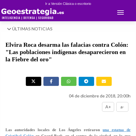
Ir a Versión Clásica o escritorio
Toggle 
ÚLTIMAS NOTICIAS
Elvira Roca desarma las falacias contra Colón:
"Las poblaciones indígenas desaparecieron en
la Fiebre del oro"
04 de diciembre de 2018, 20:00h
A+
a-
Las autoridades locales de Los Ángeles retiraron
una estatua de
Cristóbal Colón
en Grand Park, en el centro de la ciudad, en lo que