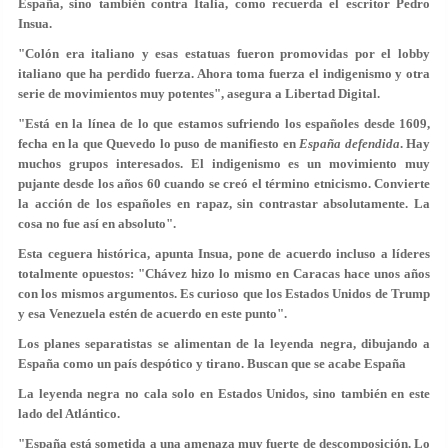
España, sino también contra Italia, como recuerda el escritor Pedro
Insua.
"
Colón era italiano y esas estatuas fueron promovidas por el lobby
italiano que ha perdido fuerza. Ahora toma fuerza el indigenismo y otra
serie de movimientos muy potentes
", asegura a Libertad Digital.
"Está en la línea de lo que estamos sufriendo los españoles desde 1609,
fecha en la que Quevedo lo puso de manifiesto en
España defendida
.
Hay
muchos grupos interesados. El indigenismo es un movimiento muy
pujante desde los años 60 cuando se creó el término etnicismo. Convierte
la acción de los españoles en rapaz, sin contrastar absolutamente. La
cosa no fue así en absoluto
".
Esta
ceguera histórica
, apunta Insua, pone de acuerdo incluso a líderes
totalmente
opuestos
: "Chávez hizo lo mismo en Caracas hace unos años
con los mismos argumentos. Es curioso que los Estados Unidos de Trump
y esa Venezuela estén de acuerdo en este punto".
Los planes separatistas se alimentan de la leyenda negra, dibujando a
España como un país despótico y tirano. Buscan que se acabe España
La leyenda negra no cala solo en Estados Unidos, sino también en este
lado del Atlántico.
"España está sometida a una amenaza muy fuerte de descomposición. Lo