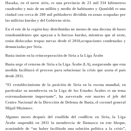
Hasaka, en el norte sirio, es una provincia de 23 mil 334 kilómetros
cuadrados y más de un millón y medio de habitantes y Qamishli es una
ciudad con cerca de 200 mil pobladores dividida en zonas ocupadas por
las milicias kurdas y del Gobierno sirio.
En el este de la región hay distribuídas no menos de una docena de bases
estadounidenses que apoyan a ls fuerzas kurdas, mientras que al oeste,
están dislocadas tropas turcas desde el 2016,ocupaciones condenadas y
denunciadas por Siria.
Rusia insiste en la reincorporación de Siria a la Liga Árabe
Rusia urge el retorno de Siria a la Liga Árabe (LA), asegurando que esta
medida facilitará el proceso para solucionar la crisis que azota el país
desde 2011.
“El restablecimiento de la posición de Siria en la escena mundial, en
particular su membrecía en la Liga de los Estados Árabes es un tema
extremadamente importante”, ha aseverado este martes el jefe del
Centro Nacional de la Dirección de Defensa de Rusia, el coronel general
Mijaíl Mizintsev.
Algunos meses después del estallido del conflicto en Siria, la Liga
Árabe suspendió en 2011 la membrecía de Damasco en este bloque,
acusándole de “no haber facilitado una solución política a la crisis”,