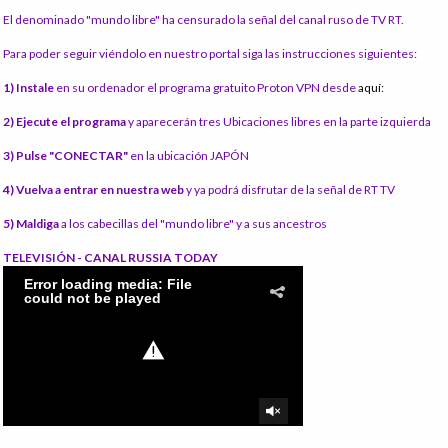
El denominado "mundo libre" ha censurado la señal del canal ruso de TV RT.
Para poder seguir viéndolo en nuestro portal siga las instrucciones siguientes:
1) Instale
en su ordenador el programa gratuito Proton VPN desde
aquí:
2) Ejecute el programa
y aparecerán tres Ubicaciones libres en la parte izquierda
3) Pulse "CONECTAR"
en la ubicación JAPÓN
4) Vuelva a entrar en nuestra web
y ya podrá disfrutar de la señal de RT TV
5) Maldiga
a los cabecillas del "mundo libre" y a sus ancestros
TELEVISIÓN - CANAL RUSSIA TODAY