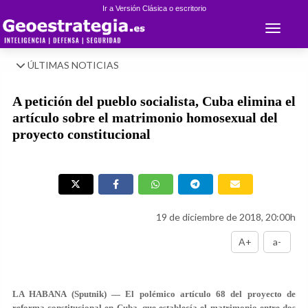
Ir a Versión Clásica o escritorio
Toggle 
ÚLTIMAS NOTICIAS
A petición del pueblo socialista, Cuba elimina el
artículo sobre el matrimonio homosexual del
proyecto constitucional
19 de diciembre de 2018, 20:00h
A+
a-
LA HABANA (Sputnik) — El polémico artículo 68 del proyecto de
reforma constitucional en Cuba, que establecía el matrimonio entre dos