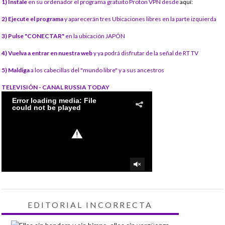
1) Instale
en su ordenador el programa gratuito Proton VPN desde
aquí:
2) Ejecute el programa
y aparecerán tres Ubicaciones libres en la parte izquierda
3) Pulse "CONECTAR"
en la ubicación JAPÓN
4) Vuelva a entrar en nuestra web
y ya podrá disfrutar de la señal de RT TV
5) Maldiga
a los cabecillas del "mundo libre" y a sus ancestros
TELEVISIÓN - CANAL RUSSIA TODAY
EDITORIAL INCORRECTA