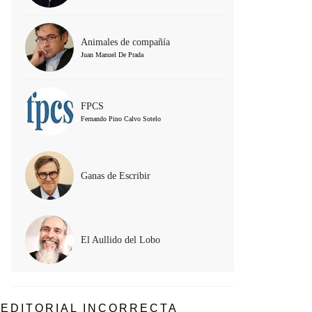
Animales de compañía
Juan Manuel De Prada
FPCS
Fernando Pino Calvo Sotelo
Ganas de Escribir
El Aullido del Lobo
EDITORIAL INCORRECTA