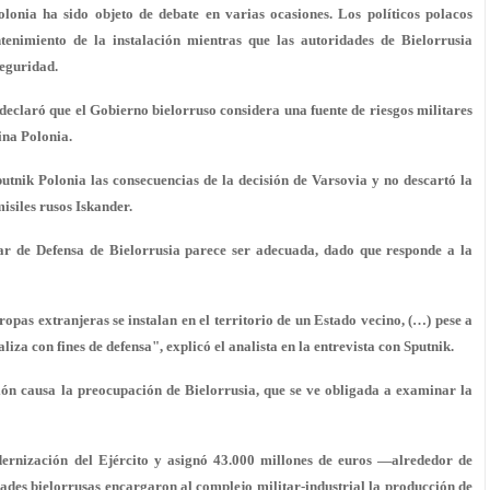
onia ha sido objeto de debate en varias ocasiones. Los políticos polacos
enimiento de la instalación mientras que las autoridades de Bielorrusia
seguridad.
 declaró que el Gobierno bielorruso considera una fuente de riesgos militares
ina Polonia.
tnik Polonia las consecuencias de la decisión de Varsovia y no descartó la
misiles rusos Iskander.
ular de Defensa de Bielorrusia parece ser adecuada, dado que responde a la
ropas extranjeras se instalan en el territorio de un Estado vecino, (…) pese a
liza con fines de defensa", explicó el analista en la entrevista con Sputnik.
gión causa la preocupación de Bielorrusia, que se ve obligada a examinar la
rnización del Ejército y asignó 43.000 millones de euros —alrededor de
idades bielorrusas encargaron al complejo militar-industrial la producción de