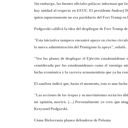
Sin embargo, las fuentes oficiales polacas informan que l
hay unidad al respecto en EEUU. El presidente Andrzej Du
quien supuestamente no era partidario del Fort Trump en 
Podgorski calificó la idea del despliegue de Fort Trump d
"Esta iniciativa tampoco encontró apoyo en ciertos círcul
la nueva administración del Pentágono la apoye", señaló.
"Veo los planes de desplegar el Ejército estadounidense
considerada por los estadounidenses como el enemigo nú
lucha económica y la carrera armamentista que ya ha com
El analista indicó que, hasta el momento, esta es una lucha
"Las acciones de las tropas y su movimientos serán los últ
mi opinión, morirá. (…) Personalmente yo creo que ning
Krzysztof Podgorski.
Cómo Bielorrusia planea defenderse de Polonia