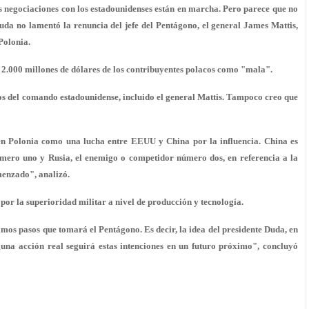
as negociaciones con los estadounidenses están en marcha. Pero parece que no
da no lamentó la renuncia del jefe del Pentágono, el general James Mattis,
Polonia.
e 2.000 millones de dólares de los contribuyentes polacos como "mala".
os del comando estadounidense, incluido el general Mattis. Tampoco creo que
 en Polonia como una lucha entre EEUU y China por la influencia. China es
mero uno y Rusia, el enemigo o competidor número dos, en referencia a la
enzado", analizó.
 por la superioridad militar a nivel de producción y tecnología.
imos pasos que tomará el Pentágono. Es decir, la idea del presidente Duda, en
una acción real seguirá estas intenciones en un futuro próximo", concluyó