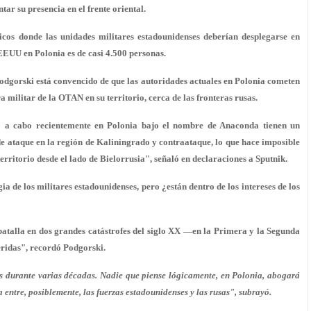
r su presencia en el frente oriental.
ficos donde las unidades militares estadounidenses deberían desplegarse en
 EEUU en Polonia es de casi 4.500 personas.
 Podgorski está convencido de que las autoridades actuales en Polonia cometen
a militar de la OTAN en su territorio, cerca de las fronteras rusas.
o a cabo recientemente en Polonia bajo el nombre de Anaconda tienen un
e ataque en la región de Kaliningrado y contraataque, lo que hace imposible
territorio desde el lado de Bielorrusia", señaló en declaraciones a Sputnik.
ia de los militares estadounidenses, pero ¿están dentro de los intereses de los
batalla en dos grandes catástrofes del siglo XX —en la Primera y la Segunda
ridas", recordó Podgorski.
ís durante varias décadas. Nadie que piense lógicamente, en Polonia, abogará
 entre, posiblemente, las fuerzas estadounidenses y las rusas", subrayó.