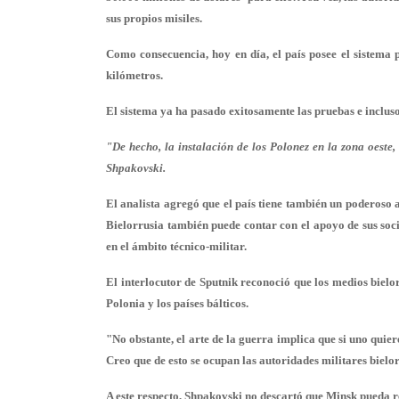
sus propios misiles.
Como consecuencia, hoy en día, el país posee el sistema 
kilómetros.
El sistema ya ha pasado exitosamente las pruebas e incluso
"De hecho, la instalación de los Polonez en la zona oeste
Shpakovski.
El analista agregó que el país tiene también un poderoso
Bielorrusia también puede contar con el apoyo de sus soci
en el ámbito técnico-militar.
El interlocutor de Sputnik reconoció que los medios bielor
Polonia y los países bálticos.
"No obstante, el arte de la guerra implica que si uno quie
Creo que de esto se ocupan las autoridades militares bielor
A este respecto, Shpakovski no descartó que Minsk pueda r