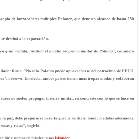
propio de lanzacohetes múltiples Polonez, que tiene un alcance de hasta 250
 se destinó a la exportación.
, en gran medida, invalida el amplio programa militar de Polonia", consideró
 aliado: Rusia. "No solo Polonia puede aprovecharse del patrocinio de EEUU.
os", observó. En efecto, ambos países tienen unas tropas unidas y colaboran
rusos no suelen propagar histeria militar, en contraste con lo que se hace en
re la paz, debe prepararse para la guerra, es decir, tomar medidas adecuadas.
rusas y rusas", sugirió.
ecibir sistemas de misiles rusos
Iskander
.