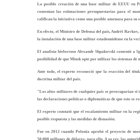
La posible creación de una base militar de EEUU en Pol
comentan las estimaciones presupuestarias para el mant
califican la iniciativa como una posible amenaza para su 
En efecto, el Ministro de Defensa del país, Andréi Ravkov,
la instalación de una base militar estadounidense en la vec
El analista bielorruso Alexandr Shpakovski comentó a Spu
posibilidad de que Minsk opte por utilizar los sistemas de 
Ante todo, el experto reconoció que la reacción del tit
doctrina militar del país.
"Los altos militares de cualquier país se preocuparían si t
las declaraciones políticas o diplomáticas de que esto se rea
El experto constató que el escalamiento militar en la re
posible respuesta y las medidas de disuasión.
Fue en 2012 cuando Polonia aprobó el proyecto de mode
50.000 millones de dólares- para ello. A su vez, las autor