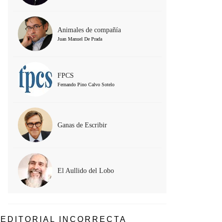
Animales de compañía
Juan Manuel De Prada
FPCS
Fernando Pino Calvo Sotelo
Ganas de Escribir
El Aullido del Lobo
EDITORIAL INCORRECTA