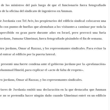
e los ministros del país luego de que el funcionario fuera fotografiado
o de la oficina del sindicato de ingenieros en Amman.
de Jordania con Tel Aviv, los propietarios del edificio sindical colocaron una
lo con puntos de huellas que alentaban a los visitantes a caminar por toda la
apercibido en gran parte durante años en Israel, pero provocó una furia
 jordano, Jumana Ghneimat, fuera fotografiado pisándolo el fin de semana.
stro jordano, Omar al Razzaz, y los representantes sindicales. Para evitar la
entrar al edificio por la puerta lateral.
í presentó una fuerte condena ante el gobierno jordano por la «profanación»
ohammad Hmeid, para explicar el «acto de falta de respeto».
tro jordano, Omar al Razzaz, y los representantes sindicales.
xteriores de Jordania emitió una declaración en la que destacaba que Amman
que no se pretendía hacer ningún daño cuando Ghneimat entró en un edificio