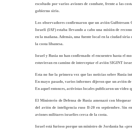
escoltado por varios aviones de combate, frente a las cos
gobierno sirio.
Los observadores confirmaron que un avión Gulfstream G
Israelí (IAF) estaba llevando a cabo una misión de reconoc
en la mañana. Además, una fuente local en la ciudad siria 
la costa libanesa.
Israel y Rusia no han confirmado el encuentro hasta el m
estuvieran en camino de interceptar el avión SIGINT israel
Esta no fue la primera vez que las noticias sobre Rusia in
En mayo pasado, varios informes dijeron que un avión de c
En aquel entonces, activistas locales publicaron un video q
El Ministerio de Defensa de Rusia amenazó con bloquear cu
del avión de inteligencia ruso Il-20 en septiembre. Sin e
aviones militares israelíes cerca de la costa.
Israel está furioso porque un ministro de Jordania ha «pr