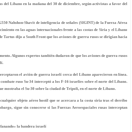
tas del Líbano en la mañana del 30 de diciembre, según activistas a favor del
550 Nahshon-Shavit de inteligencia de señales (SIGINT) de la Fuerza Aérea
imiento en las aguas internacionales frente a las costas de Siria y el Líbano
de Tartus dijo a South Front que los aviones de guerra rusos se dirigían hacia
omento. Algunos expertos también dudaron de que los aviones de guerra rusos
í.
terceptaron el avión de guerra israelí cerca del Líbano aparecieron en línea.
ombate ruso Su-34 interceptó a los F-16 israelíes sobre el norte del Líbano.
ue mostraba el Su-30 sobre la ciudad de Trípoli, en el norte de Líbano.
alquier objeto aéreo hostil que se acercara a la costa siria tras el derribo
mbargo, sigue sin conocerse si las Fuerzas Aeroespaciales rusas interceptan
ofanando» la bandera israelí