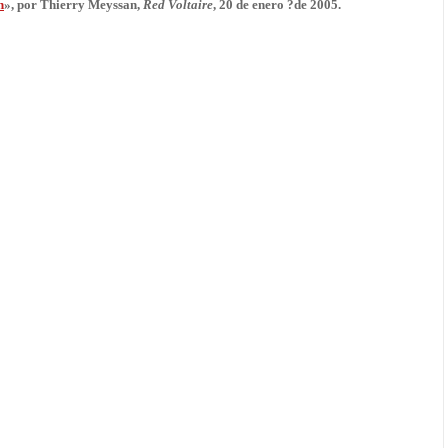
n
», por Thierry Meyssan,
Red Voltaire
, 20 de enero ?de 2005.