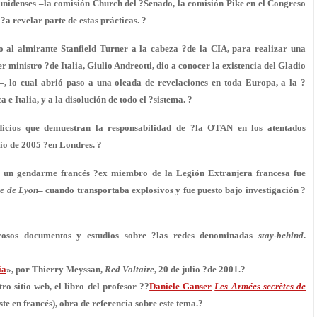
unidenses –la comisión Church del ?Senado, la comisión Pike en el Congreso
a revelar parte de estas prácticas. ?
o al almirante Stanfield Turner a la cabeza ?de la CIA, para realizar una
er ministro ?de Italia, Giulio Andreotti, dio a conocer la existencia del Gladio
–, lo cual abrió paso a una oleada de revelaciones en toda Europa, a la ?
e Italia, y a la disolución de todo el ?sistema. ?
icios que demuestran la responsabilidad de ?la OTAN en los atentados
lio de 2005 ?en Londres. ?
, un gendarme francés ?ex miembro de la Legión Extranjera francesa fue
e de Lyon
– cuando transportaba explosivos y fue puesto bajo investigación ?
osos documentos y estudios sobre ?las redes denominadas
stay-behind
.
ia
», por Thierry Meyssan,
Red Voltaire
, 20 de julio ?de 2001.?
ro sitio web, el libro del profesor ??
Daniele Ganser
Les Armées secrètes de
ste en francés), obra de referencia sobre este tema.?