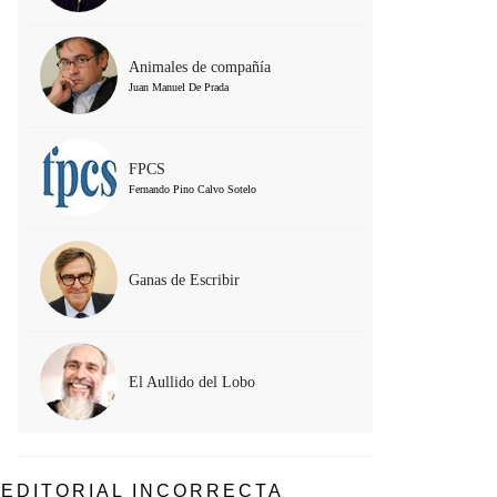
Animales de compañía
Juan Manuel De Prada
FPCS
Fernando Pino Calvo Sotelo
Ganas de Escribir
El Aullido del Lobo
EDITORIAL INCORRECTA