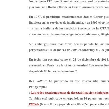
No fue hasta 1975 que 3 comisiones investigadoras estado
y la comisión Rockefeller de la Casa Blanca– comenzaron ?
En 1977, el presidente estadounidense James Carter pus
limpieza en los servicios de inteligencia, y en 1990 el prim
–la rama italiana de los servicios ?secretos de la OTAN
creación de comisiones investigadoras en Alemania, Bélgica 
Sin embargo, años más tarde hemos podido hallar ind
perpetrados el 11 de marzo de 2004 en Madrid y el 7 de ju
En fecha tan reciente como el 23 de diciembre de 2018
arrestado en París –en la céntrica terminal ?de trenes
Gar
después de 96 horas de detención. ?
Red Voltaire
ha publicado en este mismo sitio numer
Por ejemplo:
«
Las redes estadounidenses de desestabilización e injerenc
También está publicado en español, en 16 partes, en nuest
l’OTAN
(la edición en papel de este libro ?en papel sólo exi