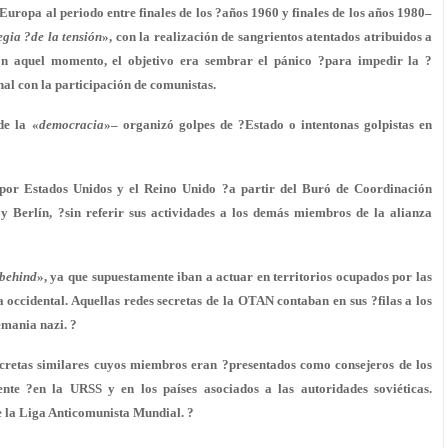
uropa al periodo entre finales de los ?años 1960 y finales de los años 1980–
egia ?de la tensión
», con la realización de sangrientos atentados atribuidos a
n aquel momento, el objetivo era sembrar el pánico ?para impedir la ?
al con la participación de comunistas.
de la «
democracia
»– organizó golpes de ?Estado o intentonas golpistas en
 por Estados Unidos y el Reino Unido ?a partir del Buró de Coordinación
y Berlín, ?sin referir sus actividades a los demás miembros de la alianza
?behind
», ya que supuestamente iban a actuar en territorios ocupados por las
a occidental. Aquellas redes secretas de la OTAN contaban en sus ?filas a los
emania nazi. ?
cretas similares cuyos miembros eran ?presentados como consejeros de los
nte ?en la URSS y en los países asociados a las autoridades soviéticas.
de la Liga Anticomunista Mundial. ?