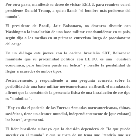
Por otra parte, manifestó su deseo de visitar EE.UU. para reunirse con el
presidente Donald Trump, a quien llamó "el hombre más poderoso del
mundo".
El presidente de Brasil, Jair Bolsonaro, no descarta discutir con
Washington la instalación de una base militar estadounidense en su país,
según dijo a los medios en su primera entrevista luego de posesionarse
del cargo.
En un diálogo este jueves con la cadena brasileña SBT, Bolsonaro
manifestó que su proximidad política con EE.UU. es una "
cuestión
económica, pero también puede ser bélica"
y resaltó la posibilidad de
llegar a acuerdos de ambos tipos.
Posteriormente, y respondiendo a una pregunta concreta sobre la
posibilidad de una base militar norteamericana en Brasil, el mandatario
afirmó que la cuestión de la presencia física de una instalación de ese tipo
es
"simbólica"
.
"Hoy en día el poderío de las Fuerzas Armadas norteamericanas, chinas,
soviéticas, tiene un alcance mundial, independientemente de [que existan]
las bases", argumentó.
El líder brasileño subrayó que la decisión dependerá de "lo que pueda
suceder en el mundo" y que se trata de un tema que
"tendría que ser