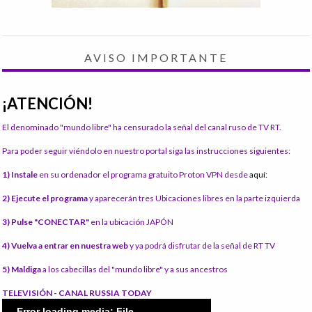
AVISO IMPORTANTE
¡ATENCIÓN!
El denominado "mundo libre" ha censurado la señal del canal ruso de TV RT.
Para poder seguir viéndolo en nuestro portal siga las instrucciones siguientes:
1) Instale
en su ordenador el programa gratuito Proton VPN desde
aquí:
2) Ejecute el programa
y aparecerán tres Ubicaciones libres en la parte izquierda
3) Pulse "CONECTAR"
en la ubicación JAPÓN
4) Vuelva a entrar en nuestra web
y ya podrá disfrutar de la señal de RT TV
5) Maldiga
a los cabecillas del "mundo libre" y a sus ancestros
TELEVISIÓN - CANAL RUSSIA TODAY