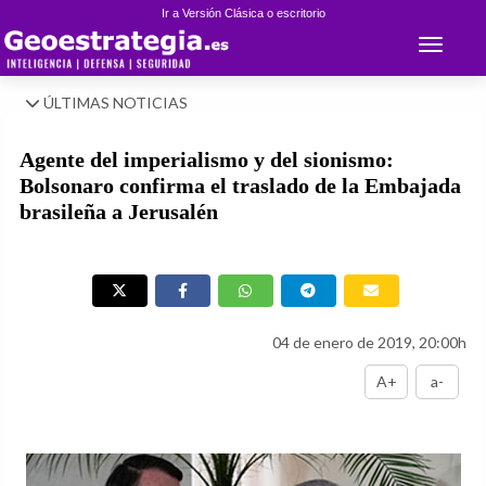
Ir a Versión Clásica o escritorio
Toggle 
ÚLTIMAS NOTICIAS
Agente del imperialismo y del sionismo:
Bolsonaro confirma el traslado de la Embajada
brasileña a Jerusalén
04 de enero de 2019, 20:00h
A+
a-