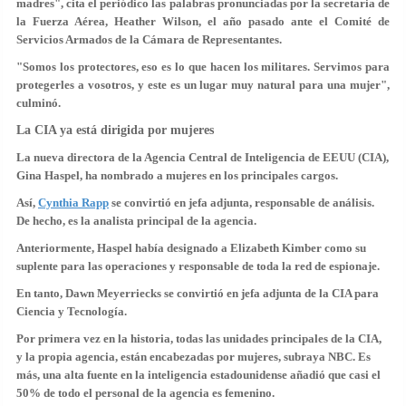
madres
", cita el periódico las palabras pronunciadas por la secretaria de
la Fuerza Aérea, Heather Wilson, el año pasado ante el Comité de
Servicios Armados de la Cámara de Representantes.
"Somos los protectores, eso es lo que hacen los militares. Servimos para
protegerles a vosotros, y este
es un lugar muy natural para una mujer
",
culminó.
La CIA ya está dirigida por mujeres
La nueva directora de la Agencia Central de Inteligencia de EEUU (CIA),
Gina Haspel, ha nombrado a mujeres en los principales cargos.
Así,
Cynthia Rapp
se convirtió en jefa adjunta, responsable de análisis.
De hecho, es la analista principal de la agencia.
Anteriormente, Haspel había designado a Elizabeth Kimber como su
suplente para las operaciones y responsable de toda la red de espionaje.
En tanto, Dawn Meyerriecks se convirtió en jefa adjunta de la CIA para
Ciencia y Tecnología.
Por primera vez en la historia, todas las unidades principales de la CIA,
y la propia agencia, están encabezadas por mujeres, subraya NBC. Es
más, una alta fuente en la inteligencia estadounidense añadió que casi el
50% de todo el personal de la agencia es femenino.