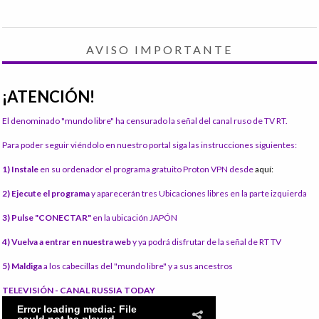
AVISO IMPORTANTE
¡ATENCIÓN!
El denominado "mundo libre" ha censurado la señal del canal ruso de TV RT.
Para poder seguir viéndolo en nuestro portal siga las instrucciones siguientes:
1) Instale
en su ordenador el programa gratuito Proton VPN desde
aquí:
2) Ejecute el programa
y aparecerán tres Ubicaciones libres en la parte izquierda
3) Pulse "CONECTAR"
en la ubicación JAPÓN
4) Vuelva a entrar en nuestra web
y ya podrá disfrutar de la señal de RT TV
5) Maldiga
a los cabecillas del "mundo libre" y a sus ancestros
TELEVISIÓN - CANAL RUSSIA TODAY