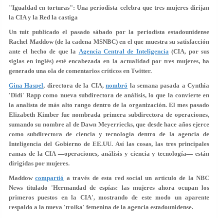
"Igualdad en torturas": Una periodista celebra que tres mujeres dirijan
la CIA y la Red la castiga
Un tuit publicado el pasado sábado por la periodista estadounidense
Rachel Maddow (de la cadena MSNBC) en el que muestra su satisfacción
ante el hecho de que la
Agencia Central de Inteligencia
(CIA, por sus
siglas en inglés) esté encabezada en la actualidad por tres mujeres, ha
generado una ola de comentarios críticos en Twitter.
Gina Haspel
, directora de la CIA,
nombró
la semana pasada a Cynthia
'Didi' Rapp como nueva subdirectora de análisis, lo que la convierte en
la analista de más alto rango dentro de la organización. El mes pasado
Elizabeth Kimber fue nombrada primera subdirectora de operaciones,
sumando su nombre al de Dawn Meyerriecks, que desde hace años ejerce
como subdirectora de ciencia y tecnología dentro de la agencia de
Inteligencia del Gobierno de EE.UU. Así las cosas, las tres principales
ramas de la CIA —operaciones, análisis y ciencia y tecnología— están
dirigidas por mujeres.
Maddow
compartió
a través de esta red social un artículo de la NBC
News titulado 'Hermandad de espías: las mujeres ahora ocupan los
primeros puestos en la CIA', mostrando de este modo un
aparente
respaldo a la nueva 'troika' femenina
de la agencia estadounidense.