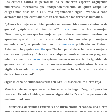
Las críticas contra la periodista no se hicieron esperar, arguyendo
numerosos internautas que, independientemente, de quién ocupe los
cargos más altos de la CIA, esta organización sigue llevando a cabo
acciones más que cuestionables en relación con los derechos humanos.
"¡Ahora las mujeres también pueden ser reconocidas como criminales de
guerra! ¿Aplausos al feminismo?",
reza
uno de los mensajes.
"Realmente, espero que las mujeres oprimidas en naciones musulmanas
aprecien que el dron sobre sus cabezas fue enviado por mujeres
empoderadas", se puede leer en otro
mensaje
publicado en Twitter.
Asimismo, hay quien
escribe
que "luchar por el derecho de una mujer a
ser tan sociopática y tóxica como cualquier hombre" no es un progreso,
mientras que otros
hacen
hincapié en que
no es necesaria "la igualdad de
género en el sector de la tortura-asesinato
-política-interferencia-
vigilancia-estado",
sino
que lo que realmente hace falta son "cerebros,
dedicación y verdad".
Sigue la caza de ciudadanos rusos en EEUU; Moscú emite alerta roja
Moscú advierte de que ya no existe ni un solo lugar “seguro” para los
rusos en Estados Unidos, mientras sigue ahí la “caza” de personas de
nacionalidad rusa.
El Ministerio de Asuntos Exteriores de Rusia emitió el sábado una alerta
ante lo que llamó “la caza de nuestros ciudadanos”, en la que pide a los