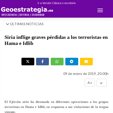
Ir a Versión Clásica o escritorio
Toggle 
ÚLTIMAS NOTICIAS
Siria inflige graves pérdidas a los terroristas en
Hama e Idlib
09 de enero de 2019, 20:00h
A+
a-
El Ejército sirio ha diezmado en diferentes operaciones a los grupos
terroristas en Hama e Idlib, en respuesta a sus violaciones de la tregua
vigente.