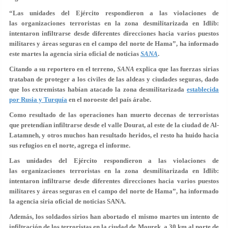
“Las unidades del Ejército respondieron a las violaciones de
las organizaciones terroristas en la zona desmilitarizada en Idlib:
intentaron infiltrarse desde diferentes direcciones hacia varios puestos
militares y áreas seguras en el campo del norte de Hama”, ha informado
este martes la agencia siria oficial de noticias
SANA
.
Citando a su reportero en el terreno,
SANA
explica que las fuerzas sirias
trataban de proteger a los civiles de las aldeas y ciudades seguras, dado
que los extremistas habían atacado la zona desmilitarizada
establecida
por Rusia y Turquía
en el noroeste del país árabe.
Como resultado de las operaciones han muerto decenas de terroristas
que pretendían infiltrarse desde el valle Dourat, al este de la ciudad de Al-
Latamneh, y otros muchos han resultado heridos, el resto ha huido hacia
sus refugios en el norte, agrega el informe.
Las unidades del Ejército respondieron a las violaciones de
las organizaciones terroristas en la zona desmilitarizada en Idlib:
intentaron infiltrarse desde diferentes direcciones hacia varios puestos
militares y áreas seguras en el campo del norte de Hama”, ha informado
la agencia siria oficial de noticias SANA.
Además, los soldados sirios han abortado el mismo martes un intento de
infiltración de los terroristas en la ciudad de Mourek, a 30 km al norte de