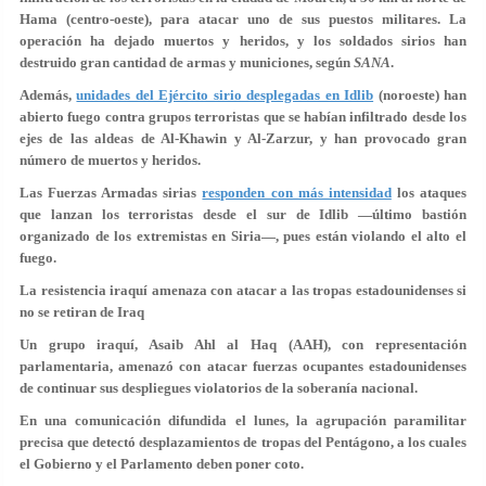
Hama (centro-oeste), para atacar uno de sus puestos militares. La
operación ha dejado muertos y heridos, y los soldados sirios han
destruido gran cantidad de armas y municiones, según
SANA
.
Además,
unidades del Ejército sirio desplegadas en Idlib
(noroeste) han
abierto fuego contra grupos terroristas que se habían infiltrado desde los
ejes de las aldeas de Al-Khawin y Al-Zarzur, y han provocado gran
número de muertos y heridos.
Las Fuerzas Armadas sirias
responden con más intensidad
los ataques
que lanzan los terroristas desde el sur de Idlib —último bastión
organizado de los extremistas en Siria—, pues están violando el alto el
fuego.
La resistencia iraquí amenaza con atacar a las tropas estadounidenses si
no se retiran de Iraq
Un grupo iraquí, Asaib Ahl al Haq (AAH), con representación
parlamentaria, amenazó con atacar fuerzas ocupantes estadounidenses
de continuar sus despliegues violatorios de la soberanía nacional.
En una comunicación difundida el lunes, la agrupación paramilitar
precisa que detectó desplazamientos de tropas del Pentágono, a los cuales
el Gobierno y el Parlamento deben poner coto.