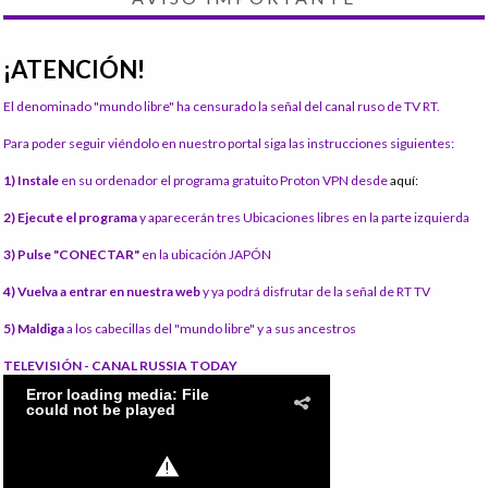
¡ATENCIÓN!
El denominado "mundo libre" ha censurado la señal del canal ruso de TV RT.
Para poder seguir viéndolo en nuestro portal siga las instrucciones siguientes:
1) Instale
en su ordenador el programa gratuito Proton VPN desde
aquí:
2) Ejecute el programa
y aparecerán tres Ubicaciones libres en la parte izquierda
3) Pulse "CONECTAR"
en la ubicación JAPÓN
4) Vuelva a entrar en nuestra web
y ya podrá disfrutar de la señal de RT TV
5) Maldiga
a los cabecillas del "mundo libre" y a sus ancestros
TELEVISIÓN - CANAL RUSSIA TODAY