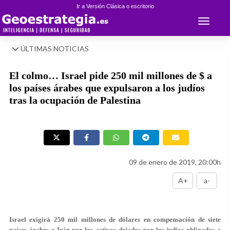
Ir a Versión Clásica o escritorio
Toggle 
ÚLTIMAS NOTICIAS
El colmo… Israel pide 250 mil millones de $ a
los países árabes que expulsaron a los judíos
tras la ocupación de Palestina
09 de enero de 2019, 20:00h
A+
a-
Israel exigirá 250 mil millones de dólares en compensación de siete
países árabes e Irán por los activos dejados por los judíos obligados a