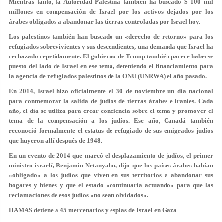
Mientras tanto, la Autoridad Palestina también ha buscado $ 100 mil
millones en compensación de Israel por los activos dejados por los
árabes obligados a abandonar las tierras controladas por Israel hoy.
Los palestinos también han buscado un «derecho de retorno» para los
refugiados sobrevivientes y sus descendientes, una demanda que Israel ha
rechazado repetidamente. El gobierno de Trump también parece haberse
puesto del lado de Israel en ese tema, deteniendo el financiamiento para
la agencia de refugiados palestinos de la ONU (UNRWA) el año pasado.
En 2014, Israel hizo oficialmente el 30 de noviembre un día nacional
para conmemorar la salida de judíos de tierras árabes e iraníes. Cada
año, el día se utiliza para crear conciencia sobre el tema y promover el
tema de la compensación a los judíos. Ese año, Canadá también
reconoció formalmente el estatus de refugiado de sus emigrados judíos
que huyeron allí después de 1948.
En un evento de 2014 que marcó el desplazamiento de judíos, el primer
ministro israelí, Benjamin Netanyahu, dijo que los países árabes habían
«obligado» a los judíos que viven en sus territorios a abandonar sus
hogares y bienes y que el estado «continuaría actuando» para que las
reclamaciones de esos judíos «no sean olvidados».
HAMAS detiene a 45 mercenarios y espías de Israel en Gaza