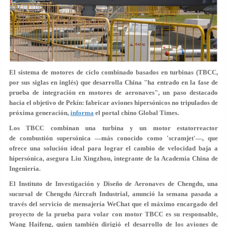
El sistema de motores de ciclo combinado basados en turbinas (TBCC,
por sus siglas en inglés) que desarrolla China "ha entrado en la fase de
prueba de integración en motores de aeronaves", un paso destacado
hacia el objetivo de Pekín: fabricar aviones hipersónicos no tripulados de
próxima generación,
informa
el portal chino Global Times.
Los TBCC combinan una turbina y un motor estatorreactor
de combustión supersónica —más conocido como 'scramjet'—, que
ofrece una solución ideal para lograr el cambio de velocidad baja a
hipersónica, asegura Liu Xingzhou, integrante de la Academia China de
Ingeniería.
El Instituto de Investigación y Diseño de Aeronaves de Chengdu, una
sucursal de Chengdu Aircraft Industrial, anunció la semana pasada a
través del servicio de mensajería WeChat que el máximo encargado del
proyecto de la prueba para volar con motor TBCC es su responsable,
Wang Haifeng, quien también dirigió el desarrollo de los aviones de