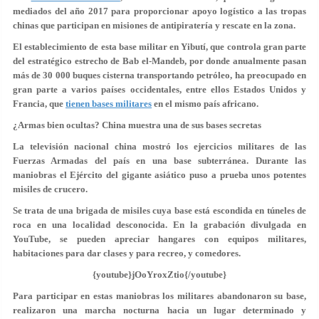
mediados del año 2017 para proporcionar apoyo logístico a las tropas
chinas que participan en misiones de antipiratería y rescate en la zona.
El establecimiento de esta base militar en Yibutí, que controla gran parte
del estratégico estrecho de Bab el-Mandeb, por donde anualmente pasan
más de 30 000 buques cisterna transportando petróleo, ha preocupado en
gran parte a varios países occidentales, entre ellos Estados Unidos y
Francia, que
tienen bases militares
en el mismo país africano.
¿Armas bien ocultas? China muestra una de sus bases secretas
La televisión nacional china mostró los ejercicios militares de las
Fuerzas Armadas del país en una base subterránea. Durante las
maniobras el Ejército del gigante asiático puso a prueba unos potentes
misiles de crucero.
Se trata de una brigada de misiles cuya base está escondida en túneles de
roca en una localidad desconocida. En la grabación divulgada en
YouTube, se pueden apreciar hangares con equipos militares,
habitaciones para dar clases y para recreo, y comedores.
{youtube}jOoYroxZtio{/youtube}
Para participar en estas maniobras los militares abandonaron su base,
realizaron una marcha nocturna hacia un lugar determinado y