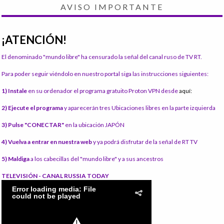
AVISO IMPORTANTE
¡ATENCIÓN!
El denominado "mundo libre" ha censurado la señal del canal ruso de TV RT.
Para poder seguir viéndolo en nuestro portal siga las instrucciones siguientes:
1) Instale
en su ordenador el programa gratuito Proton VPN desde
aquí:
2) Ejecute el programa
y aparecerán tres Ubicaciones libres en la parte izquierda
3) Pulse "CONECTAR"
en la ubicación JAPÓN
4) Vuelva a entrar en nuestra web
y ya podrá disfrutar de la señal de RT TV
5) Maldiga
a los cabecillas del "mundo libre" y a sus ancestros
TELEVISIÓN - CANAL RUSSIA TODAY