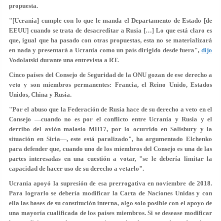
propuesta.
"[Ucrania] cumple con lo que le manda el Departamento de Estado [de
EEUU] cuando se trata de desacreditar a Rusia […] Lo que está claro es
que, igual que ha pasado con otras propuestas, esta no se materializará
en nada y presentará a Ucrania como un país dirigido desde fuera",
dijo
Vodolatski durante una entrevista a RT.
Cinco países del Consejo de Seguridad de la ONU gozan de ese derecho a
veto y son miembros permanentes: Francia, el Reino Unido, Estados
Unidos, China y Rusia.
"Por el abuso que la Federación de Rusia hace de su derecho a veto en el
Consejo —cuando no es por el conflicto entre Ucrania y Rusia y el
derribo del avión malasio MH17, por lo ocurrido en Salisbury y la
situación en Siria—, este está paralizado", ha argumentado Elchenko
para defender que, cuando uno de los miembros del Consejo es una de las
partes interesadas en una cuestión a votar, "se le debería limitar la
capacidad de hacer uso de su derecho a vetarlo".
Ucrania apoyó la supresión de esa prerrogativa en noviembre de 2018.
Para lograrlo se debería modificar la Carta de Naciones Unidas y con
ella las bases de su constitución interna, algo solo posible con el apoyo de
una mayoría cualificada de los países miembros. Si se desease modificar