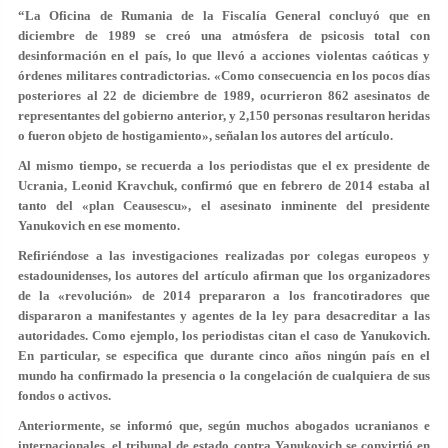
“La Oficina de Rumania de la Fiscalía General concluyó que en
diciembre de 1989 se creó una atmósfera de psicosis total con
desinformación en el país, lo que llevó a acciones violentas caóticas y
órdenes militares contradictorias. «Como consecuencia en los pocos días
posteriores al 22 de diciembre de 1989, ocurrieron 862 asesinatos de
representantes del gobierno anterior, y 2,150 personas resultaron heridas
o fueron objeto de hostigamiento», señalan los autores del artículo.
Al mismo tiempo, se recuerda a los periodistas que el ex presidente de
Ucrania, Leonid Kravchuk, confirmó que en febrero de 2014 estaba al
tanto del «plan Ceausescu», el asesinato inminente del presidente
Yanukovich en ese momento.
Refiriéndose a las investigaciones realizadas por colegas europeos y
estadounidenses, los autores del artículo afirman que los organizadores
de la «revolución» de 2014 prepararon a los francotiradores que
dispararon a manifestantes y agentes de la ley para desacreditar a las
autoridades. Como ejemplo, los periodistas citan el caso de Yanukovich.
En particular, se especifica que durante cinco años ningún país en el
mundo ha confirmado la presencia o la congelación de cualquiera de sus
fondos o activos.
Anteriormente, se informó que, según muchos abogados ucranianos e
internacionales, el tribunal de estado contra Yanukovich se convirtió en