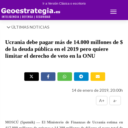
Ir a Versión Clásica o escritorio
Toggle 
ÚLTIMAS NOTICIAS
Ucrania debe pagar más de 14.000 millones de $
de la deuda pública en el 2019 pero quiere
limitar el derecho de veto en la ONU
14 de enero de 2019, 20:00h
A+
a-
MOSCÚ (Sputnik) — El Ministerio de Finanzas de Ucrania estima en
417.000 millones de grivnas o 14.200 millones de dólares el pago total de