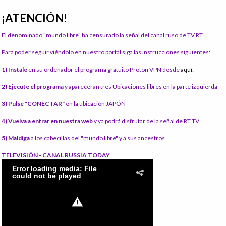
¡ATENCIÓN!
El denominado "mundo libre" ha censurado la señal del canal ruso de TV RT.
Para poder seguir viéndolo en nuestro portal siga las instrucciones siguientes:
1) Instale
en su ordenador el programa gratuito Proton VPN desde
aquí:
2) Ejecute el programa
y aparecerán tres Ubicaciones libres en la parte izquierda
3) Pulse "CONECTAR"
en la ubicación JAPÓN
4) Vuelva a entrar en nuestra web
y ya podrá disfrutar de la señal de RT TV
5) Maldiga
a los cabecillas del "mundo libre" y a sus ancestros
TELEVISIÓN - CANAL RUSSIA TODAY