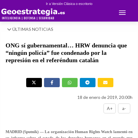
Ir a Versión Clásica o escritorio
Toggle 
ÚLTIMAS NOTICIAS
ONG sí gubernamental… HRW denuncia que
“ningún policía” fue condenado por la
represión en el referéndum catalán
18 de enero de 2019, 20:00h
A+
a-
MADRID (Sputnik) — La organización Human Rights Watch lamentó en
su informe sobre el estado de los derechos humanos en el mundo que