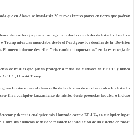
do que en Alaska se instalarán 20 nuevos interceptores en tierra que podrán
nsa de misiles que pueda proteger a todas las ciudades de Estados Unidos y
ó Trump mientras anunciaba desde el Pentágono los detalles de la 'Revisión
. El nuevo informe describe
"seis cambios importantes"
en la estrategia de
nsa de misiles que pueda proteger a todas las ciudades de EE.UU. y nunca
de EE.UU., Donald Trump
guna limitación en el desarrollo de la defensa de misiles
contra los Estados
oner fin a cualquier lanzamiento de misiles desde potencias hostiles
, o incluso
etectar y destruir cualquier misil lanzado contra EE.UU., en cualquier lugar
. Entre sus anuncios se destacó también la instalación de un
sistema de radar