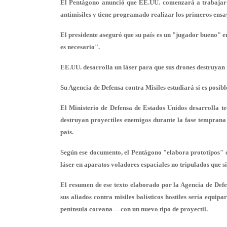
El Pentágono anunció que EE.UU. comenzará a trabajar es
antimisiles y tiene programado realizar los primeros ensa
El presidente aseguró que su país es un "jugador bueno" e
es necesario"
.
EE.UU. desarrolla un láser para que sus drones destruyan 
Su Agencia de Defensa contra Misiles estudiará si es posibl
El Ministerio de Defensa de Estados Unidos desarrolla tec
destruyan proyectiles enemigos durante
la fase temprana
país.
Según ese documento, el Pentágono "elabora prototipos" de
láser en
aparatos voladores espaciales no tripulados
que si
El resumen de ese texto elaborado por la Agencia de Defe
sus aliados contra misiles balísticos hostiles sería equip
península coreana— con un nuevo tipo de proyectil.