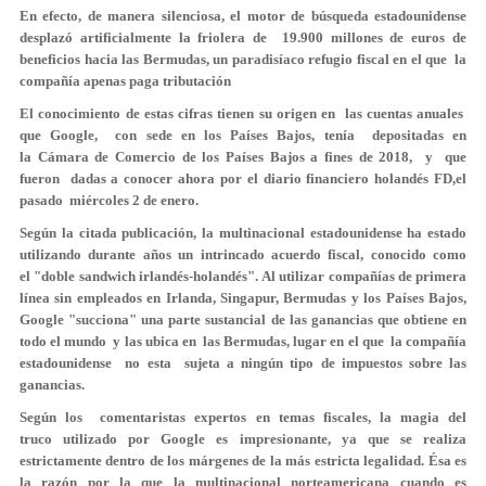
En efecto, de manera silenciosa, el motor de búsqueda estadounidense
desplazó artificialmente la friolera de 19.900 millones de euros de
beneficios hacia las Bermudas, un paradisíaco refugio fiscal en el que la
compañía apenas paga tributación
El conocimiento de estas cifras tienen su origen en las cuentas anuales
que Google, con sede en los Países Bajos, tenía depositadas en
la Cámara de Comercio de los Países Bajos a fines de 2018, y que
fueron dadas a conocer ahora por el diario financiero holandés FD,el
pasado miércoles 2 de enero.
Según la citada publicación, la multinacional estadounidense ha estado
utilizando durante años un intrincado acuerdo fiscal, conocido como
el "doble sandwich irlandés-holandés". Al utilizar compañías de primera
línea sin empleados en Irlanda, Singapur, Bermudas y los Países Bajos,
Google "succiona" una parte sustancial de las ganancias que obtiene en
todo el mundo y las ubica en las Bermudas, lugar en el que la compañía
estadounidense no esta sujeta a ningún tipo de impuestos sobre las
ganancias.
Según los comentaristas expertos en temas fiscales, la magia del
truco utilizado por Google es impresionante, ya que se realiza
estrictamente dentro de los márgenes de la más estricta legalidad. Ésa es
la razón por la que la multinacional norteamericana cuando es