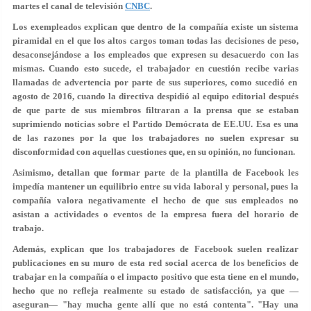
martes el canal de televisión
CNBC
.
Los exempleados explican que dentro de la compañía existe un sistema
piramidal en el que los altos cargos toman todas las decisiones de peso,
desaconsejándose a los
empleados
que expresen su
desacuerdo
con las
mismas. Cuando esto sucede, el trabajador en cuestión recibe varias
llamadas de advertencia
por parte de sus superiores, como sucedió en
agosto de 2016, cuando la directiva despidió al equipo editorial después
de que parte de sus miembros filtraran a la prensa que se estaban
suprimiendo noticias sobre el Partido Demócrata de EE.UU. Esa es una
de las razones por la que los trabajadores no suelen expresar su
disconformidad con aquellas cuestiones que, en su opinión, no funcionan.
Asimismo, detallan que formar parte de la plantilla de Facebook les
impedía mantener un equilibrio entre su vida laboral y personal, pues la
compañía valora negativamente el hecho de que sus empleados no
asistan a actividades o eventos de la empresa fuera del horario de
trabajo.
Además, explican que los trabajadores de Facebook suelen realizar
publicaciones en su muro de esta red social acerca de los beneficios de
trabajar en la compañía o el impacto positivo que esta tiene en el mundo,
hecho que no refleja realmente su estado de satisfacción, ya que —
aseguran—
"hay mucha gente allí que no está contenta"
. "Hay una