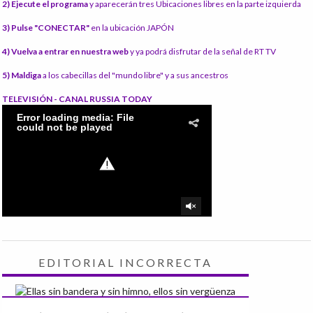
2) Ejecute el programa
y aparecerán tres Ubicaciones libres en la parte izquierda
3) Pulse "CONECTAR"
en la ubicación JAPÓN
4) Vuelva a entrar en nuestra web
y ya podrá disfrutar de la señal de RT TV
5) Maldiga
a los cabecillas del "mundo libre" y a sus ancestros
TELEVISIÓN - CANAL RUSSIA TODAY
EDITORIAL INCORRECTA