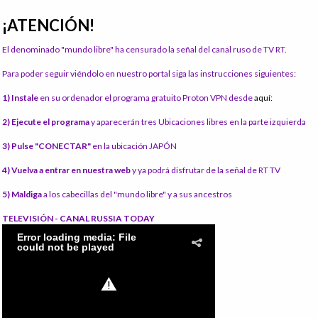
¡ATENCIÓN!
El denominado "mundo libre" ha censurado la señal del canal ruso de TV RT.
Para poder seguir viéndolo en nuestro portal siga las instrucciones siguientes:
1) Instale
en su ordenador el programa gratuito Proton VPN desde
aquí:
2) Ejecute el programa
y aparecerán tres Ubicaciones libres en la parte izquierda
3) Pulse "CONECTAR"
en la ubicación JAPÓN
4) Vuelva a entrar en nuestra web
y ya podrá disfrutar de la señal de RT TV
5) Maldiga
a los cabecillas del "mundo libre" y a sus ancestros
TELEVISIÓN - CANAL RUSSIA TODAY