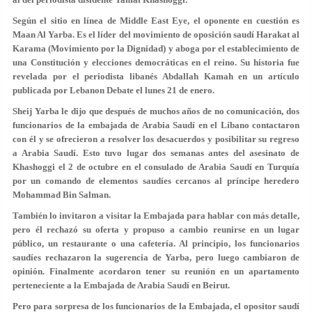
Según el sitio en línea de Middle East Eye, el oponente en cuestión es
Maan Al Yarba. Es el líder del movimiento de oposición saudí Harakat al
Karama (Movimiento por la Dignidad) y aboga por el establecimiento de
una Constitución y elecciones democráticas en el reino. Su historia fue
revelada por el periodista libanés Abdallah Kamah en un artículo
publicada por Lebanon Debate el lunes 21 de enero.
Sheij Yarba le dijo que después de muchos años de no comunicación, dos
funcionarios de la embajada de Arabia Saudí en el Líbano contactaron
con él y se ofrecieron a resolver los desacuerdos y posibilitar su regreso
a Arabia Saudí. Esto tuvo lugar dos semanas antes del asesinato de
Khashoggi el 2 de octubre en el consulado de Arabia Saudí en Turquía
por un comando de elementos saudíes cercanos al príncipe heredero
Mohammad Bin Salman.
También lo invitaron a visitar la Embajada para hablar con más detalle,
pero él rechazó su oferta y propuso a cambio reunirse en un lugar
público, un restaurante o una cafetería. Al principio, los funcionarios
saudíes rechazaron la sugerencia de Yarba, pero luego cambiaron de
opinión. Finalmente acordaron tener su reunión en un apartamento
perteneciente a la Embajada de Arabia Saudí en Beirut.
Pero para sorpresa de los funcionarios de la Embajada, el opositor saudí