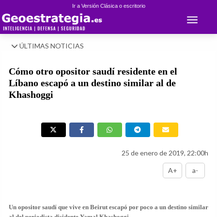
Ir a Versión Clásica o escritorio
Toggle 
ÚLTIMAS NOTICIAS
Cómo otro opositor saudí residente en el
Líbano escapó a un destino similar al de
Khashoggi
25 de enero de 2019, 22:00h
A+
a-
Un opositor saudí que vive en Beirut escapó por poco a un destino similar
al del periodista disidente Yamal Khashoggi.