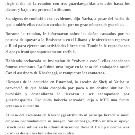
llegó el día de la reunión con tres guardaespaldas armados hasta los
dientes y bajo otra protección distante.
Sus signos de confusión eran evidentes, dijo Yarba, a pesar del hecho de
que también ellos estaban escoltados por un gran número de guardias.
Durante la reunión, le informaron sobre los daños causados por su
postura de apoyar a la Resistencia en el Líbano y le ofrecieron regresar
a Riad para ejercer sus actividades libremente. También le reprocharon
el apoyo iraní que supuestamente recibió.
Habiendo rechazado su invitación de “volver a casa”, ellos acordaron
futuras reuniones. La última tuvo lugar en la casa del embajador saudí.
Con el asesinato de Khashoggi, se rompieron los contactos.
“Después de lo ocurrido en Estambul, la escolta de Sheij al Yarba se
convenció de que había escapado por poco a un destino similar. Su
previsión y desconfianza lo llevaron a ser acompañado por
guardaespaldas. Eso pudo haberlo salvado”, dijo a MEE una fuente
cercana a su escolta.
El caso del asesinato de Khashoggi atribuido al príncipe heredero saudí
empañó profundamente su imagen. Sin embargo, MBS utilizó al apoyo
israelí para influir en la administración de Donald Trump y neutralizar
posibles decisiones tomadas en su contra.