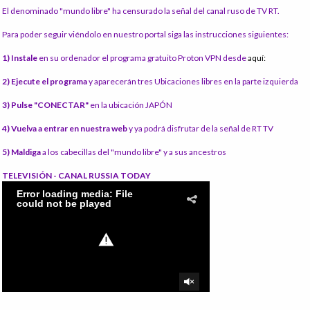
El denominado "mundo libre" ha censurado la señal del canal ruso de TV RT.
Para poder seguir viéndolo en nuestro portal siga las instrucciones siguientes:
1) Instale
en su ordenador el programa gratuito Proton VPN desde
aquí:
2) Ejecute el programa
y aparecerán tres Ubicaciones libres en la parte izquierda
3) Pulse "CONECTAR"
en la ubicación JAPÓN
4) Vuelva a entrar en nuestra web
y ya podrá disfrutar de la señal de RT TV
5) Maldiga
a los cabecillas del "mundo libre" y a sus ancestros
TELEVISIÓN - CANAL RUSSIA TODAY