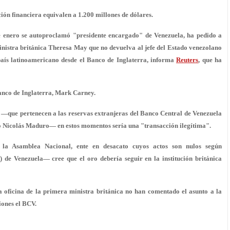
ción financiera equivalen a 1.200 millones de dólares.
e enero se autoproclamó "presidente encargado" de Venezuela, ha pedido a
inistra británica Theresa May que no devuelva al jefe del Estado venezolano
país latinoamericano desde el Banco de Inglaterra, informa
Reuters
, que ha
anco de Inglaterra, Mark Carney.
s —que pertenecen a las reservas extranjeras del Banco Central de Venezuela
o Nicolás Maduro— en estos momentos sería una "transacción ilegítima".
la Asamblea Nacional, ente en desacato cuyos actos son nulos según
 de Venezuela— cree que el oro debería seguir en la institución británica
a oficina de la primera ministra británica no han comentado el asunto a la
ones el BCV.