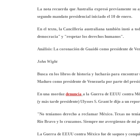
La nota recuerda que Australia expresó previamente su 
segundo mandato presidencial iniciado el 10 de enero.
En el texto, la Cancillería australiana también instó a to
democracia" y "respetar los derechos humanos".
Análisis: La coronación de Guaidó como presidente de Ven
John Wight
Busca en los libros de historia y lucharás para encontra
Maduro como presidente de Venezuela por parte del presi
En una mordaz
denuncia
a la Guerra de EEUU contra Méx
(y más tarde presidente) Ulysses S. Grant le dijo a un repor
"No teníamos derecho a reclamar México. Texas no tenía
Río Bravo y lo cruzamos. Siempre me avergüenzo de mi pa
La Guerra de EEUU contra México fue de saqueo y conquist