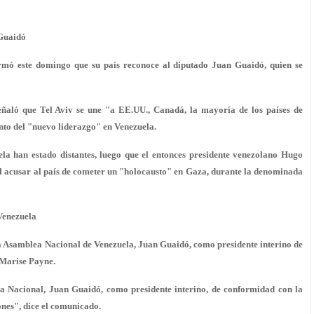
 Guaidó
rmó este domingo que su país reconoce al diputado Juan Guaidó, quien se
eñaló que Tel Aviv se une "a EE.UU., Canadá, la mayoría de los países de
nto del "nuevo liderazgo" en Venezuela.
ela han estado distantes
, luego que el entonces presidente venezolano Hugo
al acusar al país de cometer un "holocausto" en Gaza, durante la denominada
Venezuela
a Asamblea Nacional de Venezuela, Juan Guaidó, como presidente interino de
 Marise Payne.
ea Nacional, Juan Guaidó, como presidente interino, de conformidad con la
ones", dice el comunicado.