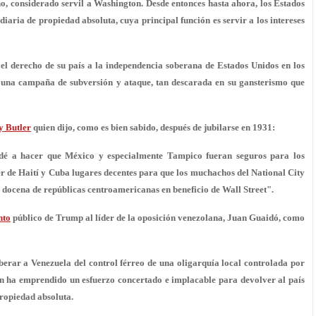
o, considerado servil a Washington. Desde entonces hasta ahora, los Estados
ria de propiedad absoluta, cuya principal función es servir a los intereses
el derecho de su país a la independencia soberana de Estados Unidos en los
a una campaña de subversión y ataque, tan descarada en su gansterismo que
y Butler
quien dijo, como es bien sabido, después de jubilarse en 1931:
yudé a hacer que México y especialmente Tampico fueran seguros para los
er de Haití y Cuba lugares decentes para que los muchachos del National City
 docena de repúblicas centroamericanas en beneficio de Wall Street".
nto
público de Trump al líder de la oposición venezolana, Juan Guaidó, como
berar a Venezuela del control férreo de una oligarquía local controlada por
on ha emprendido un esfuerzo concertado e implacable para devolver al país
propiedad absoluta.