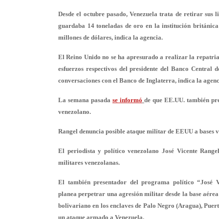
Desde el octubre pasado, Venezuela trata de retirar sus 
guardaba 14 toneladas de oro en la institución británica
millones de dólares, indica la agencia.
El Reino Unido no se ha apresurado a realizar la repatri
esfuerzos respectivos del presidente del Banco Central 
conversaciones con el Banco de Inglaterra, indica la agenc
La semana pasada
se
informó
de que EE.UU. también pre
venezolano.
Rangel denuncia posible ataque militar de EEUU a bases 
El periodista y político venezolano José Vicente Range
militares venezolanas.
El también presentador del programa político “José V
planea perpetrar una agresión militar desde la base aérea 
bolivariano en los enclaves de Palo Negro (Aragua), Puert
un ataque armado a Venezuela.