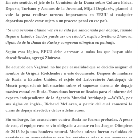
En este sentido, el jefe de la Comisión de la Duma sobre Cultura Física,
Deporte, Turismo y Asuntos de la Juventud, Mijaíl Degtiarév, planteó si
vale la pena realizar torneos importantes en EEUU si cualquier
deportista puede estar sujeto a un proceso penal en ese país.
"Si una persona alguna vez en su vida fue sancionada por dopaje, cuando
llegue a Estados Unidos puede ser arrestada", explica Svetlana Zhúrova,
diputada de la Duma de Rusia y campeona olímpica en patinaje.
Según esta lógica, EEUU debe arrestar a todos los que hayan sido
descalificados, agregó Zhúrova.
De acuerdo con Vzglyad, no fue por casualidad que se decidió asignar el
nombre de Grigori Ródchenkov a este documento. Después de mudarse
de Rusia a Estados Unidos, el exjefe del Laboratorio Antidopaje de
Moscú proporcionó información sobre el supuesto sistema de dopaje
masivo estatal en Rusia. Estos datos fueron utilizados para el informe del
experto independiente de la Agencia Mundial Antidopaje —WADA, por
sus siglas en inglés-, Richard McLaren, a partir del cual comenzó la
crisis de dopaje alrededor de los atletas rusos.
Sin embargo, las acusaciones contra Rusia no fueron probadas. A pesar
de esto, el equipo ruso se vio obligado a actuar en los Juegos Olímpicos
de 2018 bajo una bandera neutral. Muchos atletas fueron excluidos de
participar en competiciones por los próximos años y sus carreras se