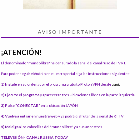
AVISO IMPORTANTE
¡ATENCIÓN!
El denominado "mundo libre" ha censurado la señal del canal ruso de TV RT.
Para poder seguir viéndolo en nuestro portal siga las instrucciones siguientes:
1) Instale
en su ordenador el programa gratuito Proton VPN desde
aquí:
2) Ejecute el programa
y aparecerán tres Ubicaciones libres en la parte izquierda
3) Pulse "CONECTAR"
en la ubicación JAPÓN
4) Vuelva a entrar en nuestra web
y ya podrá disfrutar de la señal de RT TV
5) Maldiga
a los cabecillas del "mundo libre" y a sus ancestros
TELEVISIÓN - CANAL RUSSIA TODAY