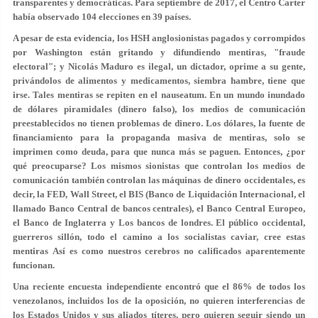
transparentes y democráticas. Para septiembre de 2017, el Centro Carter
había observado 104 elecciones en 39 países.
A pesar de esta evidencia, los HSH anglosionistas pagados y corrompidos
por Washington están gritando y difundiendo mentiras, "fraude
electoral"; y Nicolás Maduro es ilegal, un dictador, oprime a su gente,
privándolos de alimentos y medicamentos, siembra hambre, tiene que
irse. Tales mentiras se repiten en el nauseatum. En un mundo inundado
de dólares piramidales (dinero falso), los medios de comunicación
preestablecidos no tienen problemas de dinero. Los dólares, la fuente de
financiamiento para la propaganda masiva de mentiras, solo se
imprimen como deuda, para que nunca más se paguen. Entonces, ¿por
qué preocuparse? Los mismos sionistas que controlan los medios de
comunicación también controlan las máquinas de dinero occidentales, es
decir, la FED, Wall Street, el BIS (Banco de Liquidación Internacional, el
llamado Banco Central de bancos centrales), el Banco Central Europeo,
el Banco de Inglaterra y Los bancos de londres. El público occidental,
guerreros sillón, todo el camino a los socialistas caviar, cree estas
mentiras Así es como nuestros cerebros no calificados aparentemente
funcionan.
Una reciente encuesta independiente encontró que el 86% de todos los
venezolanos, incluidos los de la oposición, no quieren interferencias de
los Estados Unidos y sus aliados títeres, pero quieren seguir siendo un