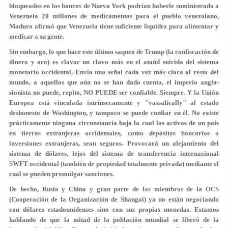
bloqueados en los bancos de Nueva York podrían haberle suministrado a
Venezuela 20 millones de medicamentos para el pueblo venezolano,
Maduro afirmó que Venezuela tiene suficiente liquidez para alimentar y
medicar a su gente.
Sin embargo, lo que hace este último saqueo de Trump (la confiscación de
dinero y oro) es clavar un clavo más en el ataúd suicida del sistema
monetario occidental. Envía una señal cada vez más clara al resto del
mundo, a aquellos que aún no se han dado cuenta, el imperio anglo-
sionista no puede, repito, NO PUEDE ser confiable. Siempre. Y la Unión
Europea está vinculada intrínsecamente y "vassalically" al estado
deshonesto de Washington, y tampoco se puede confiar en él. No existe
prácticamente ninguna circunstancia bajo la cual los activos de un país
en tierras extranjeras occidentales, como depósitos bancarios o
inversiones extranjeras, sean seguros. Provocará un alejamiento del
sistema de dólares, lejos del sistema de transferencia internacional
SWFT occidental (también de propiedad totalmente privada) mediante el
cual se pueden promulgar sanciones.
De hecho, Rusia y China y gran parte de los miembros de la OCS
(Cooperación de la Organización de Shangai) ya no están negociando
con dólares estadounidenses sino con sus propias monedas. Estamos
hablando de que la mitad de la población mundial se liberó de la