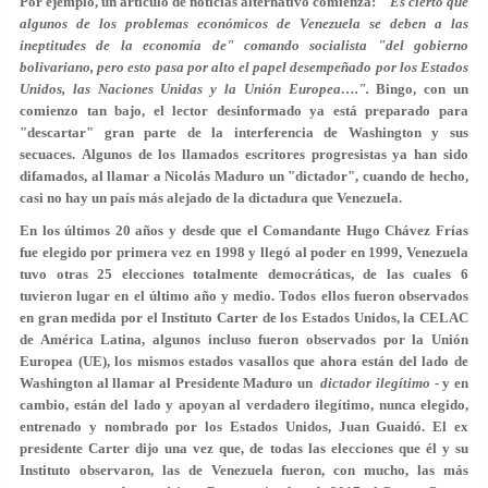
Por ejemplo, un artículo de noticias alternativo comienza:
"Es cierto que
algunos de los problemas económicos de Venezuela se deben a las
ineptitudes de la economía de" comando socialista "del gobierno
bolivariano, pero esto pasa por alto el papel desempeñado por los Estados
Unidos, las Naciones Unidas y la Unión Europea….".
Bingo, con un
comienzo tan bajo, el lector desinformado ya está preparado para
"descartar" gran parte de la interferencia de Washington y sus
secuaces. Algunos de los llamados escritores progresistas ya han sido
difamados, al llamar a Nicolás Maduro un "dictador", cuando de hecho,
casi no hay un país más alejado de la dictadura que Venezuela.
En los últimos 20 años y desde que el Comandante Hugo Chávez Frías
fue elegido por primera vez en 1998 y llegó al poder en 1999, Venezuela
tuvo otras 25 elecciones totalmente democráticas, de las cuales 6
tuvieron lugar en el último año y medio. Todos ellos fueron observados
en gran medida por el Instituto Carter de los Estados Unidos, la CELAC
de América Latina, algunos incluso fueron observados por la Unión
Europea (UE), los mismos estados vasallos que ahora están del lado de
Washington al llamar al Presidente Maduro un
dictador ilegítimo
- y en
cambio, están del lado y apoyan al verdadero ilegítimo, nunca elegido,
entrenado y nombrado por los Estados Unidos, Juan Guaidó. El ex
presidente Carter dijo una vez que, de todas las elecciones que él y su
Instituto observaron, las de Venezuela fueron, con mucho, las más