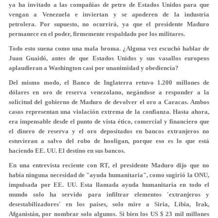
ya ha invitado a las compañías de petro de Estados Unidos para que
vengan a Venezuela e inviertan y se apoderen de la industria
petrolera. Por supuesto, no ocurrirá, ya que el presidente Maduro
permanece en el poder, firmemente respaldado por los militares.
Todo esto suena como una mala broma. ¿Alguna vez escuchó hablar de
Juan Guaidó, antes de que Estados Unidos y sus vasallos europeos
aplaudieran a Washington casi por unanimidad y obediencia?
Del mismo modo, el Banco de Inglaterra retuvo 1.200 millones de
dólares en oro de reserva venezolano, negándose a responder a la
solicitud del gobierno de Maduro de devolver el oro a Caracas. Ambos
casos representan una violación extrema de la confianza. Hasta ahora,
era impensable desde el punto de vista ético, comercial y financiero que
el dinero de reserva y el oro depositados en bancos extranjeros no
estuvieran a salvo del robo de hooligan, porque eso es lo que está
haciendo EE. UU. El destino en sus bancos.
En una entrevista reciente con RT, el presidente Maduro dijo que no
había ninguna necesidad de "ayuda humanitaria", como sugirió la ONU,
impulsada por EE. UU. Esta llamada ayuda humanitaria en todo el
mundo solo ha servido para infiltrar elementos 'extranjeros y
desestabilizadores' en los países, solo mire a Siria, Libia, Irak,
Afganistán, por nombrar solo algunos. Si bien los US $ 23 mil millones