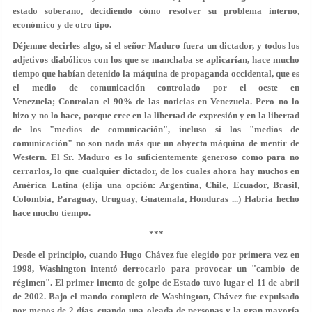
estado soberano, decidiendo cómo resolver su problema interno,
económico y de otro tipo.
Déjenme decirles algo, si el señor Maduro fuera un dictador, y todos los
adjetivos diabólicos con los que se manchaba se aplicarían, hace mucho
tiempo que habían detenido la máquina de propaganda occidental, que es
el medio de comunicación controlado por el oeste en
Venezuela; Controlan el 90% de las noticias en Venezuela. Pero no lo
hizo y no lo hace, porque cree en la libertad de expresión y en la libertad
de los "medios de comunicación", incluso si los "medios de
comunicación" no son nada más que un abyecta máquina de mentir de
Western. El Sr. Maduro es lo suficientemente generoso como para no
cerrarlos, lo que cualquier dictador, de los cuales ahora hay muchos en
América Latina (elija una opción: Argentina, Chile, Ecuador, Brasil,
Colombia, Paraguay, Uruguay, Guatemala, Honduras ...) Habría hecho
hace mucho tiempo.
***
Desde el principio, cuando Hugo Chávez fue elegido por primera vez en
1998, Washington intentó derrocarlo para provocar un "cambio de
régimen". El primer intento de golpe de Estado tuvo lugar el 11 de abril
de 2002. Bajo el mando completo de Washington, Chávez fue expulsado
por menos de 2 días, cuando una oleada de personas y la gran mayoría