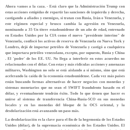
Ahora vamos a la caza. - Está claro que la Administración Trump con
estas acciones estúpidas de repartir las sanciones de izquierda y derecha,
castigando a aliados y enemigos, si tratan con Rusia, Irán o Venezuela, y
este régimen especial y brusco cambia la agresión en Venezuela,
nominando a 35 Un títere estadounidense de un año de edad, entrenado
en Estados Unidos por la CIA como el nuevo "presidente interino" de
Venezuela, confiscó los activos de reserva de Venezuela en Nueva York y
Londres, dejó de importar petróleo de Venezuela y castigó a cualquiera
que importara petróleo venezolano, excepto, por supuesto, Rusia y China
. El 'poder' de los EE. UU. No llega a interferir en estos acuerdos no
relacionados con el dólar. Con estas y más ridículas acciones y amenazas
militares, Washington no solo se está aislando a sí mismo, sino que está
acelerando la caída de la economía estadounidense. Cada vez más países
están buscando formas alternativas de hacer negocios con monedas y
sistemas monetarios que no sean el SWIFT fraudulento basado en el
dólar, y eventualmente tendrán éxito. Todo lo que tienen que hacer es
unirse al sistema de transferencia China-Rusia-SCO en sus monedas
locales y en las monedas del bloque de la OCS oriental, y la
desdolarización está avanzando un paso más.
La desdolarización es la clave para el fin de la hegemonía de los Estados
Unidos (dólar), de la supremacía económica de los Estados Unidos. El