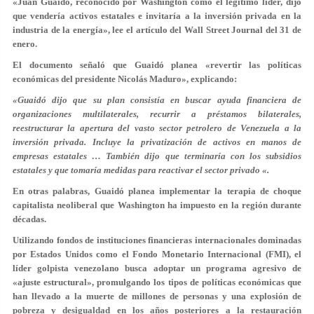
«Juan Guaidó, reconocido por Washington como el legítimo líder, dijo
que vendería activos estatales e invitaría a la inversión privada en la
industria de la energía», lee el artículo del Wall Street Journal del 31 de
enero.
El documento señaló que Guaidó planea «revertir las políticas
económicas del presidente Nicolás Maduro», explicando:
«Guaidó dijo que su plan consistía en buscar ayuda financiera de
organizaciones multilaterales, recurrir a préstamos bilaterales,
reestructurar la apertura del vasto sector petrolero de Venezuela a la
inversión privada. Incluye la privatización de activos en manos de
empresas estatales … También dijo que terminaría con los subsidios
estatales y que tomaría medidas para reactivar el sector privado «.
En otras palabras, Guaidó planea implementar la terapia de choque
capitalista neoliberal que Washington ha impuesto en la región durante
décadas.
Utilizando fondos de instituciones financieras internacionales dominadas
por Estados Unidos como el Fondo Monetario Internacional (FMI), el
líder golpista venezolano busca adoptar un programa agresivo de
«ajuste estructural», promulgando los tipos de políticas económicas que
han llevado a la muerte de millones de personas y una explosión de
pobreza y desigualdad en los años posteriores a la restauración