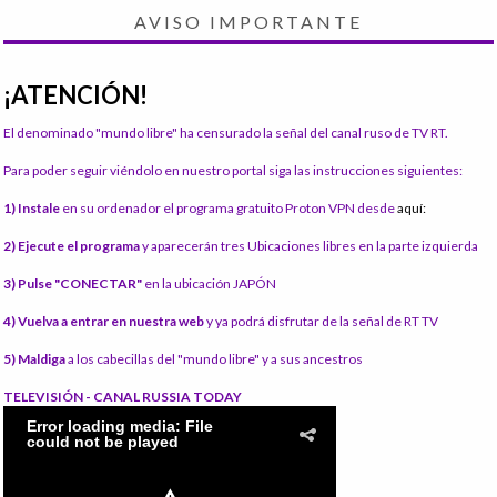
AVISO IMPORTANTE
¡ATENCIÓN!
El denominado "mundo libre" ha censurado la señal del canal ruso de TV RT.
Para poder seguir viéndolo en nuestro portal siga las instrucciones siguientes:
1) Instale
en su ordenador el programa gratuito Proton VPN desde
aquí:
2) Ejecute el programa
y aparecerán tres Ubicaciones libres en la parte izquierda
3) Pulse "CONECTAR"
en la ubicación JAPÓN
4) Vuelva a entrar en nuestra web
y ya podrá disfrutar de la señal de RT TV
5) Maldiga
a los cabecillas del "mundo libre" y a sus ancestros
TELEVISIÓN - CANAL RUSSIA TODAY