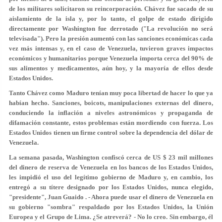
de los militares solicitaron su reincorporación. Chávez fue sacado de su
aislamiento de la isla y, por lo tanto, el golpe de estado dirigido
directamente por Washington fue derrotado ("La revolución no será
televisada"). Pero la presión aumentó con las sanciones económicas cada
vez más intensas y, en el caso de Venezuela, tuvieron graves impactos
económicos y humanitarios porque Venezuela importa cerca del 90% de
sus alimentos y medicamentos, aún hoy, y la mayoría de ellos desde
Estados Unidos.
Tanto Chávez como Maduro tenían muy poca libertad de hacer lo que ya
habían hecho. Sanciones, boicots, manipulaciones externas del dinero,
conduciendo la inflación a niveles astronómicos y propaganda de
difamación constante, estos problemas están mordiendo con fuerza. Los
Estados Unidos tienen un firme control sobre la dependencia del dólar de
Venezuela.
La semana pasada, Washington confiscó cerca de US $ 23 mil millones
del dinero de reserva de Venezuela en los bancos de los Estados Unidos,
les impidió el uso del legítimo gobierno de Maduro y, en cambio, los
entregó a su títere designado por los Estados Unidos, nunca elegido,
"presidente", Juan Guaido . - Ahora puede usar el dinero de Venezuela en
su gobierno "sombra" respaldado por los Estados Unidos, la Unión
Europea y el Grupo de Lima. ¿Se atreverá? - No lo creo. Sin embargo, él