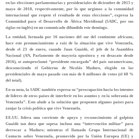
en las elecciones parlamentarias y presidenciales de diciembre de 2015 y
mayo de 2018, respectivamente, por lo que urgimos a la comunidad
internacional que respete el resultado de estas elecciones”, expresa la
Comunidad para el Desarrollo de África Meridional (SADC, por sus
siglas en inglés) en un comunicado difundido este domingo.
La entidad, formada por 16 naciones del sur del continente africano,
hace este pronunciamiento a raíz de la situación que vive Venezuela,
desde el 23 de enero, cuando Juan Guaidó, el jefe de la Asamblea
Nacional (AN, Parlamento de mayoría opositora y en desacato desde
2016), se autoproclamó “presidente encargado” del país suramericano,
desconociendo el Gobierno de Nicolás Maduro, elegido en las
presidenciales de mayo pasado con más de 6 millones de votos (el 68 %
del total).
En su nota, la SADC también expresa su “preocupación hacia los intentos
de líderes de otros países de interferir en los asuntos y en la soberanía de
Venezuela”. Esto alude a la solución que proponen algunos países para
zanjar la crisis política que vive Venezuela.
EE.UU. lidera una corriente de apoyo y reconocimiento al golpista
Guaidó tan dura que sopesa incluso una “intervención militar” para
derrocar a Maduro; mientras el llamado Grupo Internacional de
Contacto sobre Venezuela, promovido por la Unión Europea (UE) y