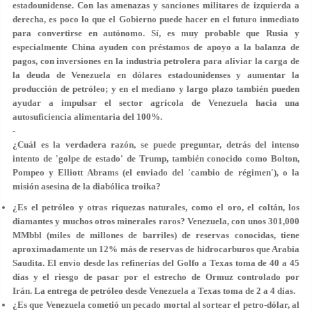
estadounidense. Con las amenazas y sanciones militares de izquierda a
derecha, es poco lo que el Gobierno puede hacer en el futuro inmediato
para convertirse en autónomo. Sí, es muy probable que Rusia y
especialmente China ayuden con préstamos de apoyo a la balanza de
pagos, con inversiones en la industria petrolera para aliviar la carga de
la deuda de Venezuela en dólares estadounidenses y aumentar la
producción de petróleo; y en el mediano y largo plazo también pueden
ayudar a impulsar el sector agrícola de Venezuela hacia una
autosuficiencia alimentaria del 100%.
-
¿Cuál es la verdadera razón, se puede preguntar, detrás del intenso
intento de 'golpe de estado' de Trump, también conocido como Bolton,
Pompeo y Elliott Abrams (el enviado del 'cambio de régimen'), o la
misión asesina de la diabólica troika?
¿Es el petróleo y otras riquezas naturales, como el oro, el coltán, los
diamantes y muchos otros minerales raros? Venezuela, con unos 301,000
MMbbl (miles de millones de barriles) de reservas conocidas, tiene
aproximadamente un 12% más de reservas de hidrocarburos que Arabia
Saudita. El envío desde las refinerías del Golfo a Texas toma de 40 a 45
días y el riesgo de pasar por el estrecho de Ormuz controlado por
Irán. La entrega de petróleo desde Venezuela a Texas toma de 2 a 4 días.
¿Es que Venezuela cometió un pecado mortal al sortear el petro-dólar, al