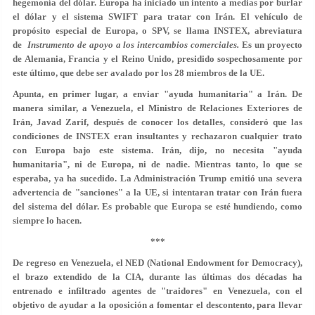
hegemonía del dólar. Europa ha iniciado un intento a medias por burlar
el dólar y el sistema SWIFT para tratar con Irán. El vehículo de
propósito especial de Europa, o SPV, se llama INSTEX, abreviatura
de
Instrumento de apoyo a los intercambios comerciales.
Es un proyecto
de Alemania, Francia y el Reino Unido, presidido sospechosamente por
este último, que debe ser avalado por los 28 miembros de la UE.
Apunta, en primer lugar, a enviar "ayuda humanitaria" a Irán. De
manera similar, a Venezuela, el Ministro de Relaciones Exteriores de
Irán, Javad Zarif, después de conocer los detalles, consideró que las
condiciones de INSTEX eran insultantes y rechazaron cualquier trato
con Europa bajo este sistema. Irán, dijo, no necesita "ayuda
humanitaria", ni de Europa, ni de nadie. Mientras tanto, lo que se
esperaba, ya ha sucedido. La Administración Trump emitió una severa
advertencia de "sanciones" a la UE, si intentaran tratar con Irán fuera
del sistema del dólar. Es probable que Europa se esté hundiendo, como
siempre lo hacen.
***
De regreso en Venezuela, el NED (National Endowment for Democracy),
el brazo extendido de la CIA, durante las últimas dos décadas ha
entrenado e infiltrado agentes de "traidores" en Venezuela, con el
objetivo de ayudar a la oposición a fomentar el descontento, para llevar