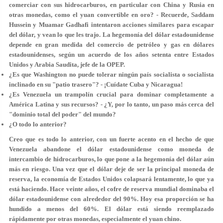
comerciar con sus hidrocarburos, en particular con China y Rusia en
otras monedas, como el yuan convertible en oro? - Recuerde, Saddam
Hussein y Muamar Gadhafi intentaron acciones similares para escapar
del dólar, y vean lo que les trajo. La hegemonía del dólar estadounidense
depende en gran medida del comercio de petróleo y gas en dólares
estadounidenses, según un acuerdo de los años setenta entre Estados
Unidos y Arabia Saudita, jefe de la OPEP.
¿Es que Washington no puede tolerar ningún país socialista o socialista
inclinado en su "patio trasero"? - ¡Cuídate Cuba y Nicaragua!
¿Es Venezuela un trampolín crucial para dominar completamente a
América Latina y sus recursos? - ¿Y, por lo tanto, un paso más cerca del
"dominio total del poder" del mundo?
¿O todo lo anterior?
Creo que es todo lo anterior, con un fuerte acento en el hecho de que
Venezuela abandone el dólar estadounidense como moneda de
intercambio de hidrocarburos, lo que pone a la hegemonía del dólar aún
más en riesgo. Una vez que el dólar deje de ser la principal moneda de
reserva, la economía de Estados Unidos colapsará lentamente, lo que ya
está haciendo. Hace veinte años, el cofre de reserva mundial dominaba el
dólar estadounidense con alrededor del 90%. Hoy esa proporción se ha
hundido a menos del 60%. El dólar está siendo reemplazado
rápidamente por otras monedas, especialmente el yuan chino.