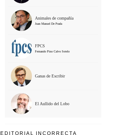
Animales de compañía
Juan Manuel De Prada
FPCS
Fernando Pino Calvo Sotelo
Ganas de Escribir
El Aullido del Lobo
EDITORIAL INCORRECTA