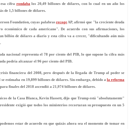
l esa cifra
rondaba
los 20,49 billones de dólares, con lo cual en un año los
 de 1,5 billones de dólares.
eterson Foundation, cuyas palabras
recoge
AP, afirmó que "la creciente deuda
ro económico
de cada americano". De acuerdo con sus afirmaciones, los
un billón de dólares a diario y esta cifra va a crecer, "dificultando aún más
.
da nacional representa el 78 por ciento del PIB, lo que supone
la cifra más
euda podría alcanzar el 96 por ciento del PIB.
crisis financiera del 2008, pero después de la llegada de Trump al poder se
l se estimaba en
19,899 billones de dólares
. Sin embargo, debido a
la reforma
ara finales del 2018 ascendió a 21,974 billones de dólares.
micos de la Casa Blanca, Kevin Hassett, dijo que Trump está "absolutamente"
esidente exigió que todos los ministerios recortaran su presupuesto en un 5
 podemos estar de acuerdo en que
quizás ahora sea el momento de tomar en