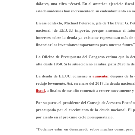
dólares
, una cifra récord. En el anterior ejercicio fisca
estadounidenses han incrementado su endeudamiento en más
En ese contexto, Michael Peterson, jefe de The Peter G. P
nacional [de EE.UU.] importa, porque
amenaza el futu
intereses sobre la deuda ya existente representan más de 
financiar las inversiones importantes para nuestro futuro"
La Oficina de Presupuesto del Congreso estima que la deu
alta desde 1950
. Si la situación no cambia, para 2028 la d
La deuda de EE.UU. comenzó a
aumentar
después de la 
redujo levemente. Así, en enero del 2017, la deuda naciona
fiscal,
a finales de ese año comenzó a crecer nuevamente y p
Por su parte, el presidente del Consejo de Asesores Econó
preocupado por el crecimiento de la deuda nacional. El pr
por ciento en el próximo ciclo presupuestario.
"Podemos estar en desacuerdo sobre muchas cosas, pero