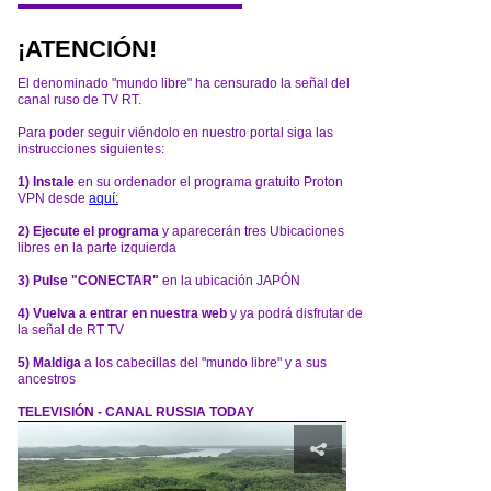
¡ATENCIÓN!
El denominado "mundo libre" ha censurado la señal del
canal ruso de TV RT.
Para poder seguir viéndolo en nuestro portal siga las
instrucciones siguientes:
1) Instale
en su ordenador el programa gratuito Proton
VPN desde
aquí:
2) Ejecute el programa
y aparecerán tres Ubicaciones
libres en la parte izquierda
3) Pulse "CONECTAR"
en la ubicación JAPÓN
4) Vuelva a entrar en nuestra web
y ya podrá disfrutar de
la señal de RT TV
5) Maldiga
a los cabecillas del "mundo libre" y a sus
ancestros
TELEVISIÓN - CANAL RUSSIA TODAY