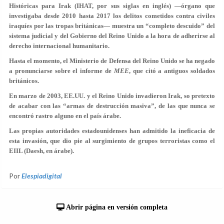
Históricas para Irak (IHAT, por sus siglas en inglés) —órgano que
investigaba desde 2010 hasta 2017 los delitos cometidos contra civiles
iraquíes por las tropas británicas— muestra un “completo descuido” del
sistema judicial y del Gobierno del Reino Unido a la hora de adherirse al
derecho internacional humanitario.
Hasta el momento, el Ministerio de Defensa del Reino Unido se ha negado
a pronunciarse sobre el informe de
MEE
, que citó a antiguos soldados
británicos.
En marzo de 2003, EE.UU. y el Reino Unido invadieron Irak, so pretexto
de acabar con las “armas de destrucción masiva”, de las que nunca se
encontró rastro alguno en el país árabe.
Las propias autoridades estadounidenses han admitido la ineficacia de
esta invasión, que dio pie al surgimiento de grupos terroristas como el
EIIL (Daesh, en árabe).
Por
Elespiadigital
Abrir página en versión completa