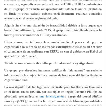
encuentran, según diversas valoraciones de 3.500 a 10.000 combatientes
de ISIS (grupo extremista autoproclamado Estado Islámico, prohibido
en Rusia y otros países), quienes periódicamente realizan atentados
terroristas en diversas regiones del país.
Afganistán vive una situación de inestabilidad debido a los ataques que
lanzan los talibanes y, desde 2015, el grupo terrorista Daesh, pese a la
fuerte presencia militar de EEUU y sus aliados.
Hasta ahora, los talibanes han condicionado el proceso de paz en
Afganistán a la retirada de las tropas extranjeras e insistido en acordar
el calendario de su repliegue con EEUU, no con el gobierno en Kabul al
que califican de "títere".
‘Es alarmante matanza de civiles por Londres en Irak y Afganistán’
Un grupo pro derechos humanos califica de “alarmante” un reciente
informe sobre las bajas civiles a manos de las tropas del Reino Unido en
Afganistán e Irak.
La investigadora de la Organización Árabe para los Derechos Humanos
en el Reino Unido (AOHR, por sus siglas en inglés) Hannah Phillips ha
abordado este miércoles
una investigación
a cargo del portal
Middle
East Eye
(MEE)
, que sacó a la luz, el pasado 4 de febrero, que soldados
británicos acabaron con la vida de varios niños y adolescentes afganos e