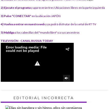
2) Ejecute el programa
y aparecerán tres Ubicaciones libres en la parte izquierda
3) Pulse "CONECTAR"
en la ubicación JAPÓN
4) Vuelva a entrar en nuestra web
y ya podrá disfrutar de la señal de RT TV
5) Maldiga
a los cabecillas del "mundo libre" y a sus ancestros
TELEVISIÓN - CANAL RUSSIA TODAY
EDITORIAL INCORRECTA