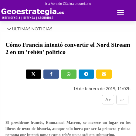
Ir a Versión Clásica o escritorio
Toggle 
ÚLTIMAS NOTICIAS
Cómo Francia intentó convertir el Nord Stream
2 en un 'rehén' político
16 de febrero de 2019, 11:02h
A+
a-
El presidente francés, Emmanuel Macron, se merece un lugar en los
libros de texto de historia, aunque solo fuera por ser la primera y única
persona que intentó tomar como rehén un gasoducto submarino.