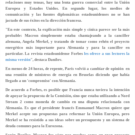
relaciones muy tensas, hay una lenta guerra comercial entre la Unión
Europea y Estados Unidos. En segundo lugar, los medios de
comunicación y las fuentes diplomáticas estadounidenses no se han
jactado de sus éxitos en la dirección francesa.
"En este contexto, la explicación más simple y cínica parece ser la más
probable: Macron simplemente estaba chantajeando a la canciller
alemana, Angela Merkel, y tratando de tomar como rehén el proyecto
energético más importante para Alemania y para la canciller en
particular. La revista estadounidense Forbes
les ofrece a sus lectores la
misma versión
", destaca Danílov.
En menos de 24 horas, de repente, París volvió a cambiar de opinión en
una reunión de ministros de energía en Bruselas diciendo que había
llegado a un 'compromiso' con Alemania.
De acuerdo a Forbes, es posible que Francia nunca tuviera la intención
de apoyar la propuesta de la Comisión, sino que estaba utilizando a Nord
Stream 2 como moneda de cambio en una disputa relacionada con
Alemania. Es que el presidente francés Emmanuel Macron quiere que
Merkel acepte sus propuestas para reformar la Unión Europea, pero
Merkel se ha resistido a sus ideas sobre un presupuesto y un sistema de
deuda comunes para la Eurozona.
Según Danílov, Macron fue visto por muchos como un gran proyecto