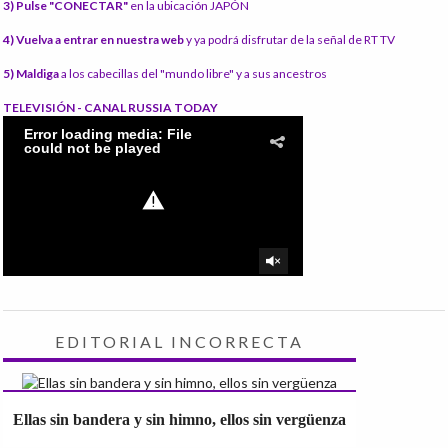
3) Pulse "CONECTAR"
en la ubicación JAPÓN
4) Vuelva a entrar en nuestra web
y ya podrá disfrutar de la señal de RT TV
5) Maldiga
a los cabecillas del "mundo libre" y a sus ancestros
TELEVISIÓN - CANAL RUSSIA TODAY
EDITORIAL INCORRECTA
Ellas sin bandera y sin himno, ellos sin vergüenza