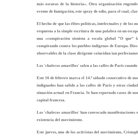
más oscuras de la historia». Otra organización engendr
evento de fumigación, este spray de odio, para el cual, cl
El hecho de que las élites políticas, intelectuales y de lo
respuesta a la simple escritura de una palabra en un escapa
una «conspiración sionista a escala global ”O que“ las
conspirando contra los pueblos indígenas de Europa. Dios n
observables de la clase dirigente coincidan tan perfectam
Los 'chalecos amarillos' salen a las calles de París cuando
Este 16 de febrero marca el 14.º sábado consecutivo de mov
indignados han salido a las calles de París y otras ciud
situación actual en Francia. Se han reportado casos de us
capital francesa.
Los 'chalecos amarillos' han convocado manifestaciones en
existencia del movimiento.
Este jueves, uno de los activistas del movimiento, Cristo