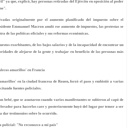
il" ya que, explicó, hay personas retiradas del Ejército en oposición al poder
no".
tivadas originalmente por el aumento planificado del impuesto sobre el
esidente Emmanuel Macron anuló ese aumento de impuestos, las protestas se
a de las políticas oficiales y sus reformas económicas.
uestos exorbitantes, de los bajos salarios y de la incapacidad de encontrar un
ridades de alejarse de la gente y trabajar en beneficio de las personas más
alecos amarillos' en Francia
marillos' en la ciudad francesa de Rouen, forzó el paso y embistió a varias
citando fuentes policiales.
n bebé, que se asustaron cuando varios manifestantes se subieron al capó de
acelerador para hacerlos caer y posteriormente huyó del lugar por temor a ser
a dar testimonios sobre lo ocurrido.
a policial: "No reconozco a mi país"