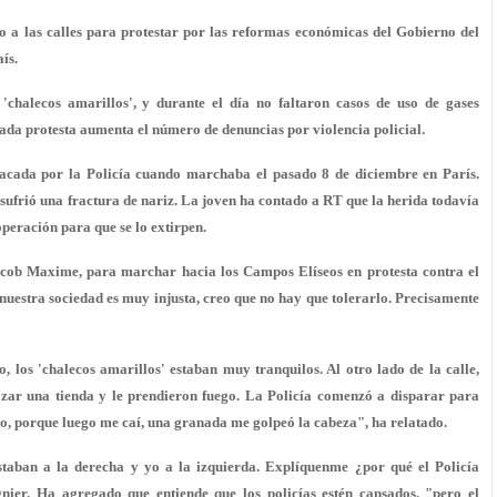
o a las calles para protestar por las reformas económicas del Gobierno del
ís.
 'chalecos amarillos', y durante el día no faltaron casos de uso de gases
cada protesta aumenta el número de denuncias por violencia policial.
 atacada por la Policía cuando marchaba el pasado 8 de diciembre en París.
 sufrió una fractura de nariz. La joven ha contado a RT que la herida todavía
peración para que se lo extirpen.
Jacob Maxime, para marchar hacia los Campos Elíseos en protesta contra el
uestra sociedad es muy injusta, creo que no hay que tolerarlo. Precisamente
 los 'chalecos amarillos' estaban muy tranquilos. Al otro lado de la calle,
ozar una tienda y le prendieron fuego.
La Policía comenzó a disparar
para
rdo, porque luego me caí, una granada me golpeó la cabeza", ha relatado.
taban a la derecha y yo a la izquierda. Explíquenme ¿por qué el Policía
nier. Ha agregado que entiende que los policías estén cansados, "pero el