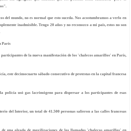
jos
".
cos del mundo,
no es normal que esto suceda
. Nos acostumbramos a verlo en
simplemente inadmisible. Tengo 20 años y no reconozco a mi país, estos no son
.
n París
participantes de la nueva manifestación de los 'chalecos amarillos' en París,
licía, este decimocuarto sábado consecutivo de protestas en la capital francesa
 la policía usó gas lacrimógeno para dispersar a los participantes de esas
rio del Interior, un total de 41.500 personas salieron a las calles francesas
o de una oleada de movilizaciones de los llamados 'chalecos amarillos' en