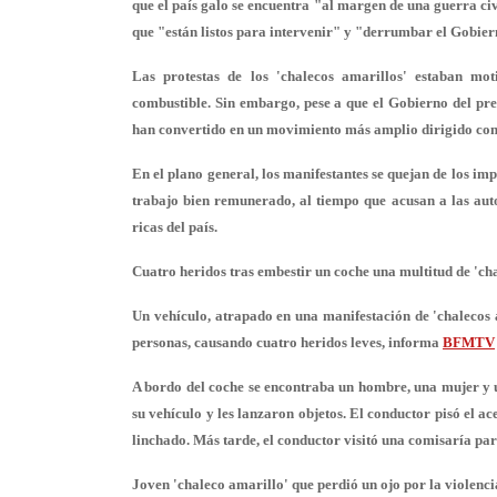
que el país galo se encuentra "al margen de una guerra civ
que "están listos para intervenir" y "derrumbar el Gobier
Las protestas de los 'chalecos amarillos' estaban mo
combustible. Sin embargo, pese a que el Gobierno del pr
han convertido en un movimiento más amplio dirigido contr
En el plano general, los manifestantes se quejan de los imp
trabajo bien remunerado, al tiempo que acusan a las auto
ricas del país.
Cuatro heridos tras embestir un coche una multitud de 'ch
Un vehículo, atrapado en una manifestación de 'chalecos a
personas, causando cuatro heridos leves, informa
BFMTV
A bordo del coche se encontraba un hombre, una mujer y u
su vehículo y les lanzaron objetos. El conductor pisó el 
linchado. Más tarde, el conductor visitó una comisaría par
Joven 'chaleco amarillo' que perdió un ojo por la violenci