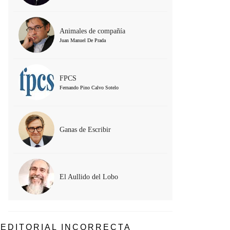
Animales de compañía
Juan Manuel De Prada
FPCS
Fernando Pino Calvo Sotelo
Ganas de Escribir
El Aullido del Lobo
EDITORIAL INCORRECTA