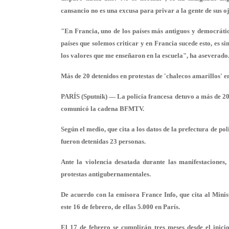
cansancio
no es una excusa para privar a la gente de sus o
"En Francia, uno de los países más antiguos y democráti
países que solemos criticar y en Francia sucede esto, es 
los valores que me enseñaron en la escuela", ha aseverado
Más de 20 detenidos en protestas de 'chalecos amarillos' e
PARÍS (Sputnik) — La policía francesa detuvo a más de 20 
comunicó la cadena BFMTV.
Según el medio, que cita a los datos de la prefectura de po
fueron detenidas 23 personas.
Ante la violencia desatada durante las manifestaciones,
protestas antigubernamentales.
De acuerdo con la emisora France Info, que cita al Ministe
este 16 de febrero, de ellas 5.000 en París.
El 17 de febrero se cumplirán tres meses desde el inici