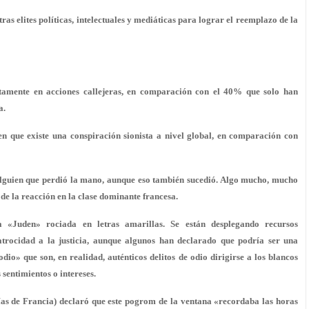
s elites políticas, intelectuales y mediáticas para lograr el reemplazo de la
tamente en acciones callejeras, en comparación con el 40% que solo han
a.
n que existe una conspiración sionista a nivel global, en comparación con
 alguien que perdió la mano, aunque eso también sucedió. Algo mucho, mucho
de la reacción en la clase dominante francesa.
 «Juden» rociada en letras amarillas. Se están desplegando recursos
trocidad a la justicia, aunque algunos han declarado que podría ser una
 odio» que son, en realidad, auténticos delitos de odio dirigirse a los blancos
sentimientos o intereses.
ías de Francia) declaró que este pogrom de la ventana «recordaba las horas