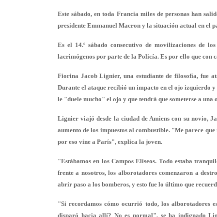
Este sábado, en toda Francia miles de personas han salid
presidente Emmanuel Macron y la situación actual en el pa
Es el 14.º sábado consecutivo de movilizaciones de los
lacrimógenos por parte de la Policía. Es por ello que con 
Fiorina Jacob Lignier, una estudiante de filosofía, fue
Durante el ataque recibió un impacto en el ojo izquierdo y
le "duele mucho" el ojo y que tendrá que someterse a una o
Lignier viajó desde la ciudad de Amiens con su novio, 
aumento de los impuestos al combustible. "Me parece que n
por eso vine a París", explica la joven.
"Estábamos en los Campos Elíseos. Todo estaba tranquilo,
frente a nosotros, los alborotadores comenzaron a destr
abrir paso a los bomberos, y esto fue lo último que recue
"Si recordamos cómo ocurrió todo, los alborotadores es
disparó hacia allí? No es normal", se ha indignado Lig