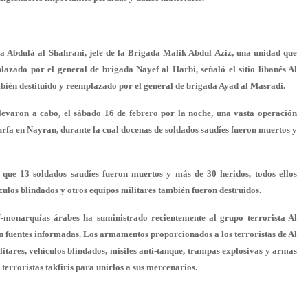
da Abdulá al Shahrani, jefe de la Brigada Malik Abdul Aziz, una unidad que
azado por el general de brigada Nayef al Harbi, señaló el sitio libanés Al
ambién destituido y reemplazado por el general de brigada Ayad al Masradi.
llevaron a cabo, el sábado 16 de febrero por la noche, una vasta operación
Shurfa en Nayran, durante la cual docenas de soldados saudíes fueron muertos y
que 13 soldados saudíes fueron muertos y más de 30 heridos, todos ellos
los blindados y otros equipos militares también fueron destruidos.
-monarquías árabes ha suministrado recientemente al grupo terrorista Al
 fuentes informadas. Los armamentos proporcionados a los terroristas de Al
tares, vehículos blindados, misiles anti-tanque, trampas explosivas y armas
 terroristas takfiris para unirlos a sus mercenarios.