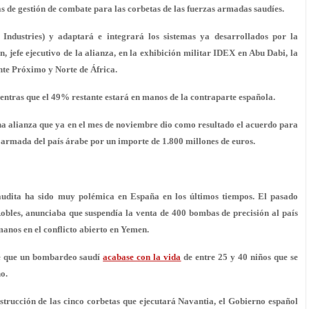
 de gestión de combate para las corbetas de las fuerzas armadas saudíes.
dustries) y adaptará e integrará los sistemas ya desarrollados por la
 jefe ejecutivo de la alianza, en la
exhibición militar IDEX
en Abu Dabi, la
nte Próximo y Norte de África.
ientras que el 49% restante estará en manos de la contraparte española.
 alianza que ya en el mes de noviembre dio como resultado el acuerdo para
la armada del país árabe por un importe de
1.800 millones de euros
.
audita ha sido muy polémica en España en los últimos tiempos. El pasado
Robles, anunciaba que
suspendía la venta de 400 bombas
de precisión al país
manos en el conflicto abierto en Yemen.
de que un bombardeo saudí
acabase con la vida
de entre 25 y 40 niños que se
o.
strucción de las cinco corbetas que ejecutará Navantia,
el Gobierno español