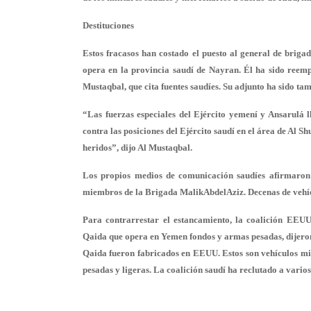
Destituciones
Estos fracasos han costado el puesto al general de briga
opera en la provincia saudí de Nayran. Él ha sido reempl
Mustaqbal, que cita fuentes saudíes. Su adjunto ha sido t
“Las fuerzas especiales del Ejército yemení y Ansarulá 
contra las posiciones del Ejército saudí en el área de Al 
heridos”, dijo Al Mustaqbal.
Los propios medios de comunicación saudíes afirmaron 
miembros de la Brigada MalikAbdelAziz. Decenas de vehícu
Para contrarrestar el estancamiento, la coalición EEUU
Qaida que opera en Yemen fondos y armas pesadas, dijeron
Qaida fueron fabricados en EEUU. Estos son vehículos mili
pesadas y ligeras. La coalición saudí ha reclutado a varios