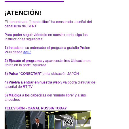
¡ATENCIÓN!
El denominado "mundo libre" ha censurado la señal del
canal ruso de TV RT.
Para poder seguir viéndolo en nuestro portal siga las
instrucciones siguientes:
1) Instale
en su ordenador el programa gratuito Proton
VPN desde
aquí:
2) Ejecute el programa
y aparecerán tres Ubicaciones
libres en la parte izquierda
3) Pulse "CONECTAR"
en la ubicación JAPÓN
4) Vuelva a entrar en nuestra web
y ya podrá disfrutar de
la señal de RT TV
5) Maldiga
a los cabecillas del "mundo libre" y a sus
ancestros
TELEVISIÓN - CANAL RUSSIA TODAY