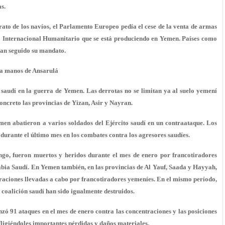
s.
ato de los navíos, el Parlamento Europeo pedía el cese de la venta de armas
o Internacional Humanitario
que se está produciendo en Yemen. Países como
han seguido su mandato.
í a manos de Ansarulá
saudí en la guerra de Yemen. Las derrotas no se limitan ya al suelo yemení
concreto las provincias de Yizan, Asir y Nayran.
men abatieron a varios soldados del Ejército saudí en un contraataque. Los
urante el último mes en los combates contra los agresores saudíes.
rango, fueron muertos y heridos durante el mes de enero por francotiradores
abia Saudí. En Yemen también, en las provincias de Al Yauf, Saada y Hayyah,
peraciones llevadas a cabo por francotiradores yemeníes. En el mismo período,
a coalición saudí han sido igualmente destruidos.
zó 91 ataques en el mes de enero contra las concentraciones y las posiciones
nfligiéndoles importantes pérdidas y daños materiales.