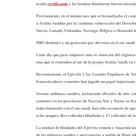
acabó
rectificando
y las bombas finalmente fueron enviada
Precisamente, en el mismo mes que se formalizaba el contr
a Arabia Saudita por la
continua vulneración del Derech
Suecia, Canadá, Finlandia, Noruega, Bélgica o Alemania 
MBS destituye a sus generales por derrotas en el sur saud
Cada día que pasa empeora más la situación del régimen 
sino que se extienden al sur de la propia Arabia Saudí, en 
Recientemente, el Ejército y los Comités Populares de Ye
francotiradores yemeníes han jugado un papel importante d
Sesenta militares saudíes, incluyendo oficiales de alto 
yemeníes en las provincias de Nayran, Asir y Yizan, en Ar
todas limítrofes con el sur saudí, han sido escenario de o
ocho tanques, diez vehículos blindados y 17 vehículos de l
La unidad de blindados del Ejército yemení y Ansarulá lan
de los militares saudíes y mercenarios a sueldo de Riad, i