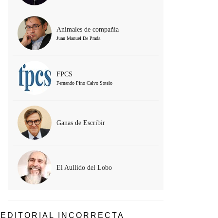
Animales de compañía
Juan Manuel De Prada
FPCS
Fernando Pino Calvo Sotelo
Ganas de Escribir
El Aullido del Lobo
EDITORIAL INCORRECTA