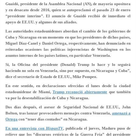
Guaidó, presidente de la Asamblea Nacional (AN), de mayoría opositora
y en desacato desde 2016, quien se autoproclamó el pasado 23 de enero
“presidente interino”. El anuncio de Guaidó recibió de inmediato el
apoyo de EE.UU. y algunos de sus aliados.
Las autoridades estadounidenses abordan el cambio de los gobiernos de
Cuba y Nicaragua en un momento en que los presidentes de dichos países,
Miguel Díaz-Canel y Daniel Ortega, respectivamente, han denunciado en
reiteradas ocasiones las políticas injerencistas de Washington en los
asuntos internos de los países latinos, en particular Venezuela.
Sí, la Oficina del presidente (Donald) Trump lo hace y lo seguirá
haciendo no solo en Venezuela, sino por supuesto, en Nicaragua y Cuba”,
dice el secretario de Estado de EE.UU., Mike Pompeo.
En este sentido, en declaraciones ofrecidas el lunes desde la ciudad
estadounidense de Miami,
Trump reconoció abiertamente
que también
va por la desestabilización de Cuba y Nicaragua.
Dos días después, el asesor de Seguridad Nacional de EE.UU., John
Bolton, tras lanzar provocadores mensajes contra Venezuela,
amenazó a
Ortega
con “tener días contados” en Nicaragua.
En una entrevista con
HispanTV
, publicada el jueves, Maduro puso de
relieve que los “discursos retóricos de la Guerra Fría” del presidente