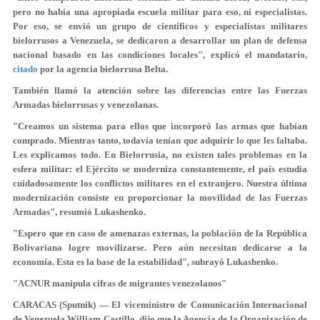
pero no había una apropiada escuela militar para eso, ni especialistas.
Por eso, se envió un grupo de científicos y especialistas militares
bielorrusos a Venezuela, se dedicaron a desarrollar un plan de defensa
nacional basado en las condiciones locales", explicó el mandatario,
citado
por la agencia bielorrusa Belta.
También llamó la atención sobre las diferencias entre las Fuerzas
Armadas bielorrusas y venezolanas.
"Creamos un sistema para ellos que incorporó las armas que habían
comprado. Mientras tanto, todavía tenían que adquirir lo que les faltaba.
Les explicamos todo. En Bielorrusia, no existen tales problemas en la
esfera militar: el Ejército se moderniza constantemente, el país estudia
cuidadosamente los conflictos militares en el extranjero. Nuestra última
modernización consiste en proporcionar la movilidad de las Fuerzas
Armadas", resumió Lukashenko.
"Espero que en caso de amenazas externas, la población de la República
Bolivariana logre movilizarse. Pero aún necesitan dedicarse a la
economía. Esta es la base de la estabilidad", subrayó Lukashenko.
"ACNUR manipula cifras de migrantes venezolanos"
CARACAS (Sputnik) — El viceministro de Comunicación Internacional
de Venezuela William Castillo, dijo que la Agencia de la Organización de