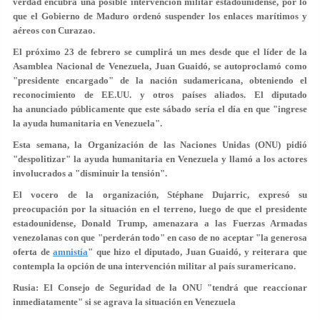
verdad encubra una posible intervención militar estadounidense, por lo
que el Gobierno de Maduro ordenó suspender los enlaces marítimos y
aéreos con Curazao.
El próximo 23 de febrero se cumplirá un mes desde que el líder de la
Asamblea Nacional de Venezuela, Juan Guaidó, se autoproclamó como
"presidente encargado" de la nación sudamericana, obteniendo el
reconocimiento de EE.UU. y otros países aliados. El diputado
ha anunciado públicamente que
este sábado
sería el día en que "
ingrese
la ayuda humanitaria
en Venezuela".
Esta semana, la Organización de las Naciones Unidas (ONU) pidió
"despolitizar" la ayuda humanitaria en Venezuela y llamó a los actores
involucrados a "disminuir la tensión".
El vocero de la organización, Stéphane Dujarric, expresó su
preocupación por la situación en el terreno, luego de que el presidente
estadounidense, Donald Trump, amenazara a las Fuerzas Armadas
venezolanas con que "perderán todo" en caso de no aceptar "la generosa
oferta de
amnistía
" que hizo el diputado, Juan Guaidó, y reiterara que
contempla la opción de una intervención militar al país suramericano.
Rusia: El Consejo de Seguridad de la ONU "tendrá que reaccionar
inmediatamente" si se agrava la situación en Venezuela