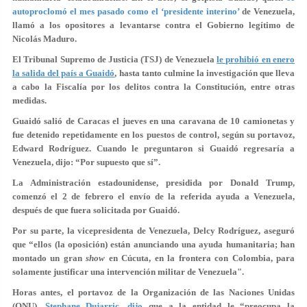
autoproclomó el mes pasado como el ‘presidente interino’
de Venezuela,
llamó a los opositores a levantarse contra el Gobierno legítimo de
Nicolás Maduro.
El Tribunal Supremo de Justicia (TSJ) de Venezuela
le prohibió en enero
la salida del país a Guaidó
, hasta tanto culmine la investigación que lleva
a cabo la Fiscalía por los delitos contra la Constitución, entre otras
medidas.
Guaidó salió de Caracas el jueves en una caravana de 10 camionetas y
fue detenido repetidamente en los puestos de control, según su portavoz,
Edward Rodríguez. Cuando le preguntaron si Guaidó regresaría a
Venezuela, dijo: “Por supuesto que sí”.
La Administración estadounidense, presidida por Donald Trump,
comenzó el 2 de febrero el envío de la referida ayuda a Venezuela,
después de que fuera solicitada por Guaidó.
Por su parte, la vicepresidenta de Venezuela, Delcy Rodríguez, aseguró
que “ellos (la oposición) están anunciando una ayuda humanitaria; han
montado un gran
show
en Cúcuta, en la frontera con Colombia, para
solamente justificar una intervención militar de Venezuela".
Horas antes, el portavoz de la Organización de las Naciones Unidas
(ONU),
Stephane Dujarric, dijo
que a la entidad le “preocupa la