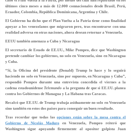
cabo el Plan Vuelta a la Patria, por medio del cual han repatriado en los
últimos cinco meses a más de 12.000 connacionales desde Brasil, Perú,
Ecuador, Colombia, República Dominicana, Argentina y Chile.
El Gobierno ha dicho que el Plan Vuelta a la Patria tiene como finalidad
apoyar a los venezolanos que migraron pero, tras encontrarse con una
realidad adversa en otras naciones, ahora desean retornar a Venezuela.
EEUU también amenaza a Cuba y Nicaragua
El secretario de Estado de EE.UU., Mike Pompeo, dice que Washington
pretende cambiar los gobiernos, no solo en Venezuela, sino en Nicaragua
y Cuba.
“Sí, la Oficina del presidente (Donald) Trump lo hace y lo seguirá
haciendo no solo en Venezuela, sino por supuesto, en Nicaragua y Cuba”,
respondió Pompeo durante una entrevista concedida el viernes a la
cadena estadounidense
Telemundo
a la pregunta de que si EE.UU. planea
contra los Gobiernos de Managua y La Habana tras Caracas.
Recalcó que EE.UU. de Trump trabaja asiduamente no solo en Venezuela
sino también en estos dos países para conseguir un buen resultado.
Tras recordar que todas las
opciones están sobre la mesa contra el
Gobierno de Nicolás Maduro
en Venezuela, Pompeo reiteró que
Washington sigue apoyando firmemente al opositor golpista Juan