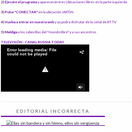
2) Ejecute el programa
y aparecerán tres Ubicaciones libres en la parte izquierda
3) Pulse "CONECTAR"
en la ubicación JAPÓN
4) Vuelva a entrar en nuestra web
y ya podrá disfrutar de la señal de RT TV
5) Maldiga
a los cabecillas del "mundo libre" y a sus ancestros
TELEVISIÓN - CANAL RUSSIA TODAY
EDITORIAL INCORRECTA