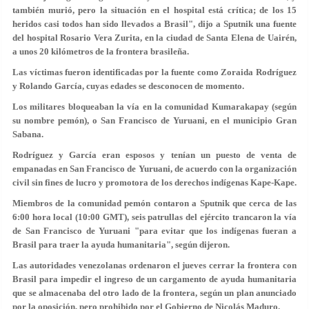
también murió, pero la situación en el hospital está crítica; de los 15
heridos casi todos han sido llevados a Brasil", dijo a Sputnik una fuente
del hospital Rosario Vera Zurita, en la ciudad de Santa Elena de Uairén,
a unos 20 kilómetros de la frontera brasileña.
Las víctimas fueron identificadas por la fuente como Zoraida Rodríguez
y Rolando García, cuyas edades se desconocen de momento.
Los militares bloqueaban la vía en la comunidad Kumarakapay (según
su nombre pemón), o San Francisco de Yuruani, en el municipio Gran
Sabana.
Rodríguez y García eran esposos y tenían un puesto de venta de
empanadas en San Francisco de Yuruani, de acuerdo con la organización
civil sin fines de lucro y promotora de los derechos indígenas Kape-Kape.
Miembros de la comunidad pemón contaron a Sputnik que cerca de las
6:00 hora local (10:00 GMT), seis patrullas del ejército trancaron la vía
de San Francisco de Yuruani "para evitar que los indígenas fueran a
Brasil para traer la ayuda humanitaria", según dijeron.
Las autoridades venezolanas ordenaron el jueves cerrar la frontera con
Brasil para impedir el ingreso de un cargamento de ayuda humanitaria
que se almacenaba del otro lado de la frontera, según un plan anunciado
por la oposición, pero prohibido por el Gobierno de Nicolás Maduro.