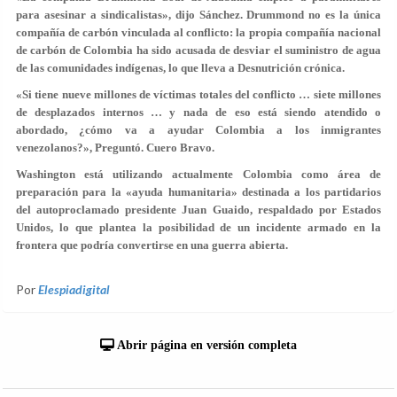
para asesinar a sindicalistas», dijo Sánchez. Drummond no es la única
compañía de carbón vinculada al conflicto: la propia compañía nacional
de carbón de Colombia ha sido acusada de desviar el suministro de agua
de las comunidades indígenas, lo que lleva a Desnutrición crónica.
«Si tiene nueve millones de víctimas totales del conflicto … siete millones
de desplazados internos … y nada de eso está siendo atendido o
abordado, ¿cómo va a ayudar Colombia a los inmigrantes
venezolanos?», Preguntó. Cuero Bravo.
Washington está utilizando actualmente Colombia como área de
preparación para la «ayuda humanitaria» destinada a los partidarios
del autoproclamado presidente Juan Guaido, respaldado por Estados
Unidos, lo que plantea la posibilidad de un incidente armado en la
frontera que podría convertirse en una guerra abierta.
Por
Elespiadigital
Abrir página en versión completa