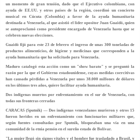
un momento de gran tensión, dado que el Ejecutivo colombiano, con
ayuda de EE.UU. y otros países de la región, coordinó un concierto
musical en Cúcuta (Colombia) a favor de la ayuda humanitaria
destinada a Venezuela, al que asistió el líder opositor Juan Guaidó, quien
se autoproclamó
como presidente encargado de Venezuela hasta que se
celebren nuevas elecciones.
Guaidó fijó para este 23 de febrero el ingreso de unas 300 toneladas de
productos alimenticios, de higiene y medicinas que corresponden a la
ayuda humanitaria que ha solicitado para Venezuela.
Maduro catalogó esta acción como un "show barato" y se preguntó la
razón por la que el Gobierno estadounidense, cuyas medidas coercitivas
han causado pérdidas a Venezuela por unos 38.000 millones de dólares
en los últimos tres años, quiere facilitar ayuda humanitaria.
Dos indígenas muertos por enfrentamiento en el sur de Venezuela, con
todas sus fronteras cerradas
CARACAS (Sputnik) — Dos indígenas venezolanos murieron y otros 15
fueron heridos en un enfrentamiento con funcionarios militares que,
según fuentes consultadas por Sputnik, bloqueaban una vía en una
comunidad de la etnia pemón en el sureño estado de Bolívar.
"La mujer llegó sin signos vitales y el hombre fue trasladado a Brasil, y