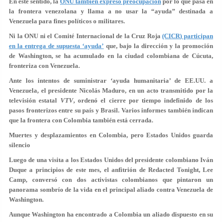
En este sentido, la
ONU también expresó preocupación
por lo que pasa en
la frontera venezolana y llama a no usar la “ayuda” destinada a
Venezuela para fines políticos o militares.
Ni la ONU ni el Comité Internacional de la Cruz Roja
(CICR) participan
en la entrega de supuesta ‘ayuda’
que, bajo la dirección y la promoción
de Washington, se ha acumulado en la ciudad colombiana de Cúcuta,
fronteriza con Venezuela.
Ante los intentos de suministrar ‘ayuda humanitaria’ de EE.UU. a
Venezuela, el presidente Nicolás Maduro, en un acto transmitido por la
televisión estatal
VTV
, ordenó el cierre por tiempo indefinido de los
pasos fronterizos entre su país y Brasil. Varios informes también indican
que la frontera con Colombia también está cerrada.
Muertes y desplazamientos en Colombia, pero Estados Unidos guarda
silencio
Luego de una visita a los Estados Unidos del presidente colombiano Iván
Duque a principios de este mes, el anfitrión de Redacted Tonight, Lee
Camp, conversó con dos activistas colombianos que pintaron un
panorama sombrío de la vida en el principal aliado contra Venezuela de
Washington.
Aunque Washington ha encontrado a Colombia un aliado dispuesto en su