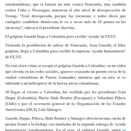
estadounidense, que se lanzan no solo contra Venezuela, sino también
contra Cuba y Nicaragua, muestran el alto nivel de desesperación de
Trump. “Está desesperado, porque las encuestas y todos dicen que
cualquier candidato demócrata le va a sacar más de 10 puntos en las
encuestas”, subrayó el presidente chavista.
El golpista Guaidó llega a Colombia para recibir ‘ayuda’ de EEUU
Violando la prohibición de salirse de Venezuela, Juan Guaidó, el líder
golpista, llegó a Colombia para recibir la supuesta ‘ayuda humanitaria’
de EE.UU.
No está claro cómo se escapó el golpista Guaido a Colombia: en un vídeo
que circula en las redes sociales, aparece cruzando un puente cerca de la
ciudad colombiana de Puerto Santander, mientras que en otro se ve
subiendo a un helicóptero de la fuerza aérea colombiana.
Al llegar el viernes a Colombia, fue recibido por los presidentes Iván
Duque (Colombia), Mario Abdo Benítez (Paraguay) y Sebastián Piñera
(Chile) y por el secretario general de la Organización de los Estados
Americanos (OEA), Luis Almagro.
Guaidó, Duque, Piñera, Abdo Benítez y Almagro ofrecieron una rueda de
prensa frente a la bodega con toneladas de la segunda entrega de ‘ayuda
humanitaria’ estadounidense. En el acto, el golpista Guaidó, quien
se