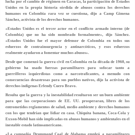
lucha por el cambio de régimen en Caracas, la participación de Estados
Unidos en la propia historia sórdida de abusos contra los derechos
humanos en Colombia rara vez se cuestiona, dijo a Camp Gimena
Sánchez, activista de los derechos humanos.
«Estados Unidos es el tercer actor en el conflicto armado interno (de
Colombia) que no ha sido nombrado formalmente», dijo Sánchez.
«Estados Unidos fue el mayor defensor de Colombia en todos sus
esfuerzos de contrainsurgencia y antinarcóticos, y esos esfuerzos
realmente ayudaron a fomentar muchos abusos».
Desde que comenzó la guerra civil en Colombia en la década de 1960, su
gobierno ha usado fuerzas paramilitares para sofocar tanto a
guerrilleros izquierdistas como a narcotraficantes, a menudo con
consecuencias desastrosas para sus pueblos nativos, dijo la activista de
derechos indígenas Erlendy Cuero Bravo.
Resulta que la guerra y la inestabilidad resultaron ser un buen ambiente
para que las corporaciones de EE. UU. prosperaran, libres de los
entrometidos reglamentos de salud, medio ambiente y derechos humanos
con los que tendrían que lidiar en casa. Chiquita banana, Coca-Cola y
Exxon-Mobil han sido implicadas en abusos humanos y ambientales en el
inestable estado latinoamericano.
«La compañía Drummond Coal de Alabama empleó a paramilitares