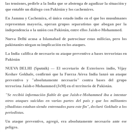
las tensiones, pedirle a la India que se abstenga de agudizar la situación y
que entable un diálogo con Pakistán y los cachemires.
En Jammu y Cachemira, el único estado indio en el que los musulmanes
representan mayoría, operan grupos separatistas que abogan por la
independencia o la unión con Pakistán, entre ellos Jaish-e-Mohammed.
Nueva Delhi acusa a Islamabad de patrocinar estas milicias, pero los
pakistaníes niegan su implicación en los ataques.
La India califica de necesario su ataque preventivo a bases terroristas en
Pakistán
NUEVA DELHI (Sputnik) — El secretario de Exteriores indio, Vijay
Keshav Gokhale, confirmó que la Fuerza Aérea India lanzó un ataque
preventivo y "absolutamente necesario" contra bases del grupo
terrorista Jaish-e-Mohammed (JeM) en el territorio de Pakistán.
"Se recibió información fiable de que Jaish-e-Mohammed iba a intentar
otros ataques suicidas en varias partes del país y que los militantes
yihadistas estaban siendo entrenados para este fin", declaró Gokhale a los
periodistas.
Un ataque preventivo, agregó, era absolutamente necesario ante ese
peligro.