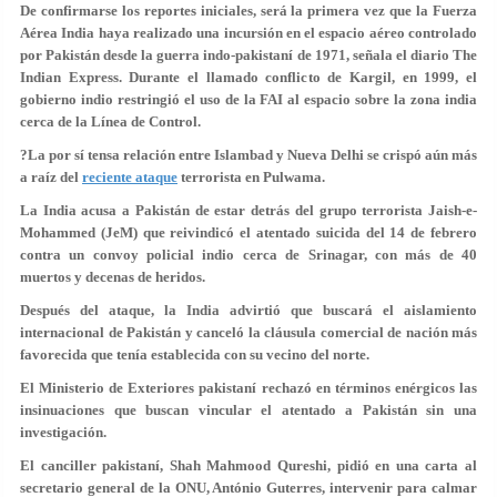
De confirmarse los reportes iniciales, será la primera vez que la Fuerza
Aérea India haya realizado una incursión en el espacio aéreo controlado
por Pakistán desde la guerra indo-pakistaní de 1971, señala el diario The
Indian Express. Durante el llamado conflicto de Kargil, en 1999, el
gobierno indio restringió el uso de la FAI al espacio sobre la zona india
cerca de la Línea de Control.
?La por sí tensa relación entre Islambad y Nueva Delhi se crispó aún más
a raíz del
reciente ataque
terrorista en Pulwama.
La India acusa a Pakistán de estar detrás del grupo terrorista Jaish-e-
Mohammed (JeM) que reivindicó el atentado suicida del 14 de febrero
contra un convoy policial indio cerca de Srinagar, con más de 40
muertos y decenas de heridos.
Después del ataque, la India advirtió que buscará el aislamiento
internacional de Pakistán y canceló la cláusula comercial de nación más
favorecida que tenía establecida con su vecino del norte.
El Ministerio de Exteriores pakistaní rechazó en términos enérgicos las
insinuaciones que buscan vincular el atentado a Pakistán sin una
investigación.
El canciller pakistaní, Shah Mahmood Qureshi, pidió en una carta al
secretario general de la ONU, António Guterres, intervenir para calmar