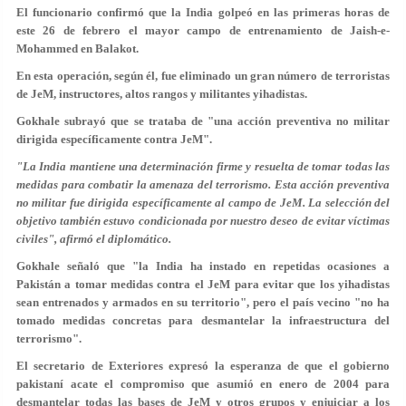
El funcionario confirmó que la India golpeó en las primeras horas de
este 26 de febrero el mayor campo de entrenamiento de Jaish-e-
Mohammed en Balakot.
En esta operación, según él, fue eliminado un gran número de terroristas
de JeM, instructores, altos rangos y militantes yihadistas.
Gokhale subrayó que se trataba de "una acción preventiva no militar
dirigida específicamente contra JeM".
"La India mantiene una determinación firme y resuelta de tomar todas las
medidas para combatir la amenaza del terrorismo. Esta acción preventiva
no militar fue dirigida específicamente al campo de JeM. La selección del
objetivo también estuvo condicionada por nuestro deseo de evitar víctimas
civiles", afirmó el diplomático.
Gokhale señaló que "la India ha instado en repetidas ocasiones a
Pakistán a tomar medidas contra el JeM para evitar que los yihadistas
sean entrenados y armados en su territorio", pero el país vecino "no ha
tomado medidas concretas para desmantelar la infraestructura del
terrorismo".
El secretario de Exteriores expresó la esperanza de que el gobierno
pakistaní acate el compromiso que asumió en enero de 2004 para
desmantelar todas las bases de JeM y otros grupos y enjuiciar a los