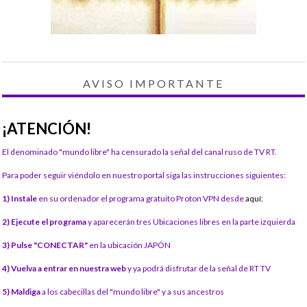
AVISO IMPORTANTE
¡ATENCIÓN!
El denominado "mundo libre" ha censurado la señal del canal ruso de TV RT.
Para poder seguir viéndolo en nuestro portal siga las instrucciones siguientes:
1) Instale
en su ordenador el programa gratuito Proton VPN desde
aquí:
2) Ejecute el programa
y aparecerán tres Ubicaciones libres en la parte izquierda
3) Pulse "CONECTAR"
en la ubicación JAPÓN
4) Vuelva a entrar en nuestra web
y ya podrá disfrutar de la señal de RT TV
5) Maldiga
a los cabecillas del "mundo libre" y a sus ancestros