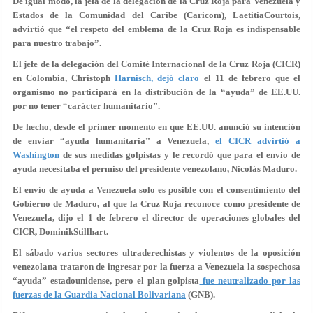
De igual modo, la jefa de la delegación de la Cruz Roja para Venezuela y
Estados de la Comunidad del Caribe (Caricom), LaetitiaCourtois,
advirtió que “el respeto del emblema de la Cruz Roja es indispensable
para nuestro trabajo”.
El jefe de la delegación del Comité Internacional de la Cruz Roja (CICR)
en Colombia, Christoph
Harnisch, dejó claro
el 11 de febrero que el
organismo no participará en la distribución de la “ayuda” de EE.UU.
por no tener “carácter humanitario”.
De hecho, desde el primer momento en que EE.UU. anunció su intención
de enviar “ayuda humanitaria” a Venezuela,
el CICR advirtió a
Washington
de sus medidas golpistas y le recordó que para el envío de
ayuda necesitaba el permiso del presidente venezolano, Nicolás Maduro.
El envío de ayuda a Venezuela solo es posible con el consentimiento del
Gobierno de Maduro, al que la Cruz Roja reconoce como presidente de
Venezuela, dijo el 1 de febrero el director de operaciones globales del
CICR, DominikStillhart.
El sábado varios sectores ultraderechistas y violentos de la oposición
venezolana trataron de ingresar por la fuerza a Venezuela la sospechosa
“ayuda” estadounidense, pero el plan golpista
fue neutralizado por las
fuerzas de la Guardia Nacional Bolivariana
(GNB).