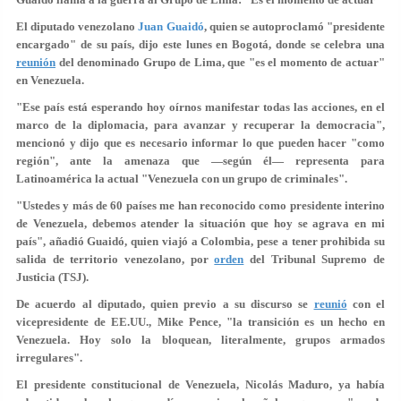
El diputado venezolano
Juan Guaidó
, quien se autoproclamó "presidente
encargado" de su país, dijo este lunes en Bogotá, donde se celebra una
reunión
del denominado Grupo de Lima, que "es el momento de actuar"
en Venezuela.
"Ese país está esperando hoy oírnos manifestar todas las acciones, en el
marco de la diplomacia, para avanzar y recuperar la democracia",
mencionó y dijo que es necesario informar lo que pueden hacer "como
región", ante la amenaza que —según él— representa para
Latinoamérica la actual "Venezuela con un grupo de criminales".
"Ustedes y más de 60 países me han reconocido como presidente interino
de Venezuela, debemos atender la situación que hoy se agrava en mi
país", añadió Guaidó, quien viajó a Colombia, pese a tener prohibida su
salida de territorio venezolano, por
orden
del Tribunal Supremo de
Justicia (TSJ).
De acuerdo al diputado, quien previo a su discurso se
reunió
con el
vicepresidente de EE.UU., Mike Pence, "la transición es un hecho en
Venezuela. Hoy solo la bloquean, literalmente, grupos armados
irregulares".
El presidente constitucional de Venezuela, Nicolás Maduro, ya había