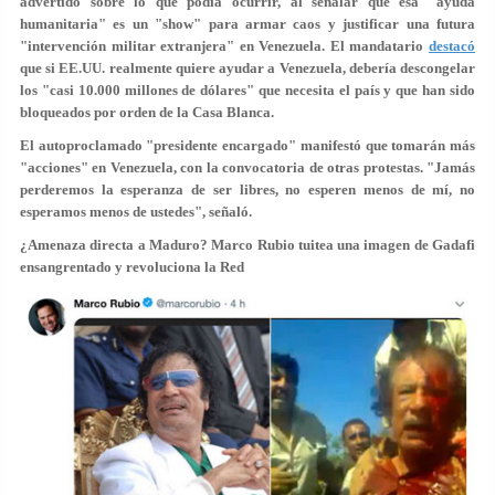
advertido sobre lo que podía ocurrir, al señalar que esa "ayuda
humanitaria" es un "show" para armar caos y justificar una futura
"intervención militar extranjera" en Venezuela. El mandatario
destacó
que si EE.UU. realmente quiere ayudar a Venezuela, debería
descongelar
los "casi 10.000 millones de dólares"
que necesita el país y que han sido
bloqueados por orden de la Casa Blanca.
El autoproclamado "presidente encargado" manifestó que tomarán más
"acciones" en Venezuela, con la convocatoria de otras protestas. "Jamás
perderemos la esperanza de ser libres, no esperen menos de mí, no
esperamos menos de ustedes", señaló.
¿Amenaza directa a Maduro? Marco Rubio tuitea una imagen de Gadafi
ensangrentado y revoluciona la Red