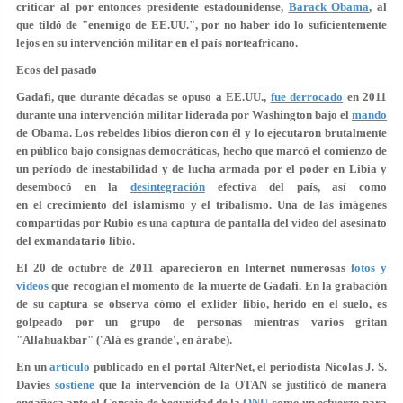
criticar al por entonces presidente estadounidense,
Barack Obama
, al
que tildó de "enemigo de EE.UU.", por no haber ido lo suficientemente
lejos en su intervención militar en el país norteafricano.
Ecos del pasado
Gadafi, que durante décadas se opuso a EE.UU.,
fue derrocado
en 2011
durante una intervención militar liderada por Washington bajo el
mando
de Obama. Los rebeldes libios dieron con él y lo ejecutaron brutalmente
en público bajo consignas democráticas, hecho que marcó el comienzo de
un período de inestabilidad y de lucha armada por el poder en Libia y
desembocó en la
desintegración
efectiva del país, así como
en el crecimiento del islamismo y el tribalismo. Una de las imágenes
compartidas por Rubio es una captura de pantalla del video del asesinato
del exmandatario libio.
El 20 de octubre de 2011 aparecieron en Internet numerosas
fotos y
videos
que recogían el momento de la muerte de Gadafi. En la grabación
de su captura se observa cómo el exlíder libio, herido en el suelo, es
golpeado por un grupo de personas mientras varios gritan
"Allahuakbar" ('Alá es grande', en árabe).
En un
artículo
publicado en el portal AlterNet, el periodista Nicolas J. S.
Davies
sostiene
que la intervención de la OTAN se justificó de manera
engañosa ante el Consejo de Seguridad de la
ONU
como un esfuerzo para