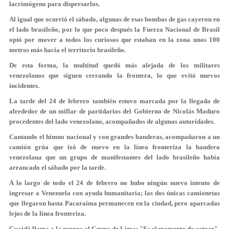
lacrimógeno para dispersarlos.
Al igual que ocurrió el sábado, algunas de esas bombas de gas cayeron en
el lado brasileño, por lo que poco después la Fuerza Nacional de Brasil
optó por mover a todos los curiosos que estaban en la zona unos 100
metros más hacia el territorio brasileño.
De esta forma, la multitud quedó más alejada de los militares
venezolanos que siguen cerrando la frontera, lo que evitó nuevos
incidentes.
La tarde del 24 de febrero también estuvo marcada por la llegada de
alrededor de un millar de partidarios del Gobierno de Nicolás Maduro
procedentes del lado venezolano, acompañados de algunas autoridades.
Cantando el himno nacional y con grandes banderas, acompañaron a un
camión grúa que izó de nuevo en la línea fronteriza la bandera
venezolana que un grupo de manifestantes del lado brasileño había
arrancado el sábado por la tarde.
A lo largo de todo el 24 de febrero no hubo ningún nuevo intento de
ingresar a Venezuela con ayuda humanitaria; las dos únicas camionetas
que llegaron hasta Pacaraima permanecen en la ciudad, pero aparcadas
lejos de la línea fronteriza.
Guaidó llama a la guerra al Grupo de Lima: "Es el momento de actuar"