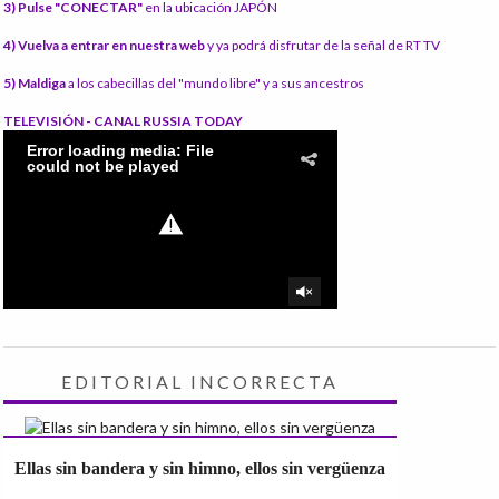
3) Pulse "CONECTAR"
en la ubicación JAPÓN
4) Vuelva a entrar en nuestra web
y ya podrá disfrutar de la señal de RT TV
5) Maldiga
a los cabecillas del "mundo libre" y a sus ancestros
TELEVISIÓN - CANAL RUSSIA TODAY
EDITORIAL INCORRECTA
Ellas sin bandera y sin himno, ellos sin vergüenza