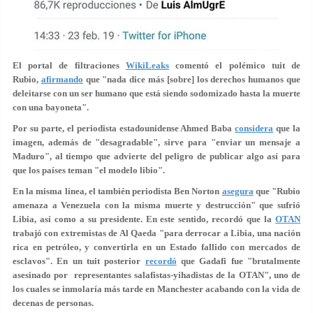
El portal de filtraciones
WikiLeaks
comentó el polémico tuit de
Rubio,
afirmando
que "nada dice más [sobre] los derechos humanos que
deleitarse con un ser humano que está siendo sodomizado hasta la muerte
con una bayoneta".
Por su parte, el periodista estadounidense Ahmed Baba
considera
que la
imagen, además de "desagradable", sirve para "enviar un mensaje a
Maduro", al tiempo que advierte del peligro de publicar algo así para
que los países teman "el modelo libio".
En la misma línea, el también periodista Ben Norton
asegura
que "Rubio
amenaza a Venezuela con la misma muerte y destrucción" que sufrió
Libia, así como a su presidente. En este sentido, recordó que la
OTAN
trabajó con extremistas de Al Qaeda "para derrocar a Libia, una nación
rica en petróleo, y convertirla en un Estado fallido con mercados de
esclavos". En un tuit posterior
recordó
que Gadafi fue "brutalmente
asesinado por representantes salafistas-yihadistas de la OTAN", uno de
los cuales se inmolaría más tarde en Manchester acabando con la vida de
decenas de personas.