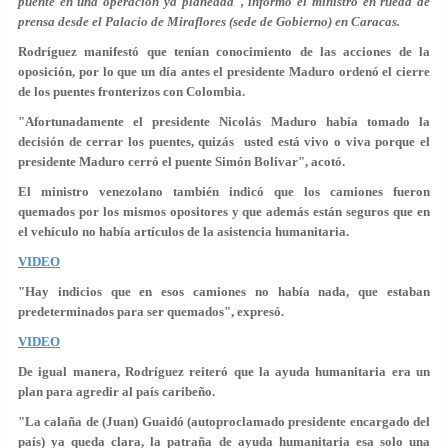
puente en una operación ya planeada", informó el ministro en rueda de
prensa desde el Palacio de Miraflores (sede de Gobierno) en Caracas.
Rodríguez manifestó que tenían conocimiento de las acciones de la
oposición, por lo que un día antes el presidente Maduro ordenó el cierre
de los puentes fronterizos con Colombia.
"Afortunadamente el presidente Nicolás Maduro había tomado la
decisión de cerrar los puentes, quizás usted está vivo o viva porque el
presidente Maduro cerró el puente Simón Bolívar", acotó.
El ministro venezolano también indicó que los camiones fueron
quemados por los mismos opositores y que además están seguros que en
el vehículo no había artículos de la asistencia humanitaria.
VIDEO
"Hay indicios que en esos camiones no había nada, que estaban
predeterminados para ser quemados", expresó.
VIDEO
De igual manera, Rodríguez reiteró que la ayuda humanitaria era un
plan para agredir al país caribeño.
"La calaña de (Juan) Guaidó (autoproclamado presidente encargado del
país) ya queda clara, la patraña de ayuda humanitaria esa solo una