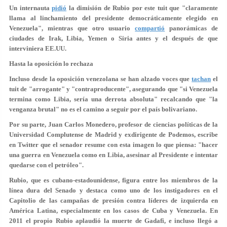
Un internauta
pidió
la dimisión de Rubio por este tuit que "claramente
llama al linchamiento del presidente democráticamente elegido en
Venezuela", mientras que otro usuario
compartió
panorámicas de
ciudades de Irak, Libia, Yemen o Siria antes y el después de que
interviniera EE.UU.
Hasta la oposición lo rechaza
Incluso desde la oposición venezolana se han alzado voces que
tachan
el
tuit de "arrogante" y "contraproducente", asegurando que "si Venezuela
termina como Libia, sería una derrota absoluta" recalcando que "la
venganza brutal" no es el camino a seguir por el país bolivariano.
Por su parte, Juan Carlos Monedero, profesor de ciencias políticas de la
Universidad Complutense de Madrid y exdirigente de Podemos, escribe
en Twitter que el senador resume con esta imagen lo que piensa: "hacer
una guerra en Venezuela como en Libia, asesinar al Presidente e intentar
quedarse con el petróleo".
Rubio, que es cubano-estadounidense, figura entre los miembros de la
línea dura del Senado y destaca como uno de los instigadores en el
Capitolio de las campañas de presión contra líderes de izquierda en
América Latina, especialmente en los casos de Cuba y Venezuela. En
2011 el propio Rubio aplaudió la muerte de Gadafi, e incluso llegó a