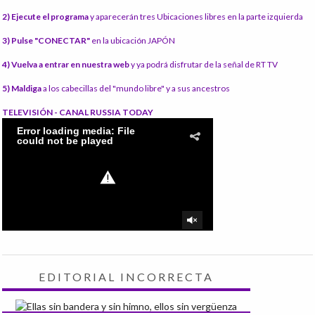
2) Ejecute el programa
y aparecerán tres Ubicaciones libres en la parte izquierda
3) Pulse "CONECTAR"
en la ubicación JAPÓN
4) Vuelva a entrar en nuestra web
y ya podrá disfrutar de la señal de RT TV
5) Maldiga
a los cabecillas del "mundo libre" y a sus ancestros
TELEVISIÓN - CANAL RUSSIA TODAY
EDITORIAL INCORRECTA