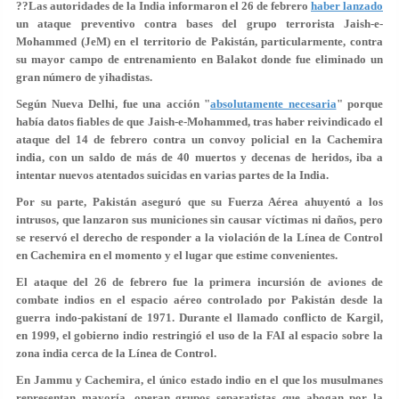
??Las autoridades de la India informaron el 26 de febrero
haber lanzado
un ataque preventivo contra bases del grupo terrorista Jaish-e-
Mohammed (JeM) en el territorio de Pakistán, particularmente, contra
su mayor campo de entrenamiento en Balakot donde fue eliminado un
gran número de yihadistas.
Según Nueva Delhi, fue una acción "
absolutamente necesaria
" porque
había datos fiables de que Jaish-e-Mohammed, tras haber reivindicado el
ataque del 14 de febrero contra un convoy policial en la Cachemira
india, con un saldo de más de 40 muertos y decenas de heridos, iba a
intentar nuevos atentados suicidas en varias partes de la India.
Por su parte, Pakistán aseguró que su Fuerza Aérea ahuyentó a los
intrusos, que lanzaron sus municiones sin causar víctimas ni daños, pero
se reservó el derecho de responder a la violación de la Línea de Control
en Cachemira en el momento y el lugar que estime convenientes.
El ataque del 26 de febrero fue la primera incursión de aviones de
combate indios en el espacio aéreo controlado por Pakistán desde la
guerra indo-pakistaní de 1971. Durante el llamado conflicto de Kargil,
en 1999, el gobierno indio restringió el uso de la FAI al espacio sobre la
zona india cerca de la Línea de Control.
En Jammu y Cachemira, el único estado indio en el que los musulmanes
representan mayoría, operan grupos separatistas que abogan por la