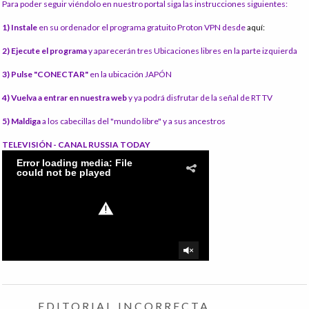
Para poder seguir viéndolo en nuestro portal siga las instrucciones siguientes:
1) Instale
en su ordenador el programa gratuito Proton VPN desde
aquí:
2) Ejecute el programa
y aparecerán tres Ubicaciones libres en la parte izquierda
3) Pulse "CONECTAR"
en la ubicación JAPÓN
4) Vuelva a entrar en nuestra web
y ya podrá disfrutar de la señal de RT TV
5) Maldiga
a los cabecillas del "mundo libre" y a sus ancestros
TELEVISIÓN - CANAL RUSSIA TODAY
EDITORIAL INCORRECTA