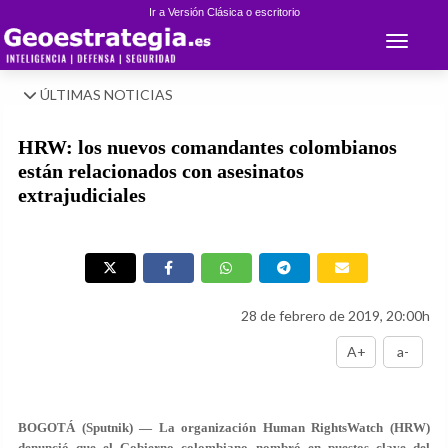
Ir a Versión Clásica o escritorio
Toggle 
ÚLTIMAS NOTICIAS
HRW: los nuevos comandantes colombianos
están relacionados con asesinatos
extrajudiciales
28 de febrero de 2019, 20:00h
A+
a-
BOGOTÁ (Sputnik) — La organización Human RightsWatch (HRW)
denunció que el Gobierno colombiano nombró en puestos clave del