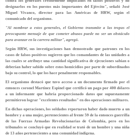
contra los generales creíblemente implicados en falsos positivos y no
designarlos en los puestos más importantes del Ejército", señaló José
Miguel Vivanco, director para las Américas de HRW, según el
comunicado del organismo.
"Al nombrar a estos generales, el Gobierno transmite a las tropas el
preocupante mensaje de que cometer abusos puede no ser un obstáculo
para avanzar en la carrera militar", agregó.
Según HRW, sus investigaciones han demostrado que patrones en los
casos de falsos positivos sugieren que los comandantes de las unidades a
las cuales se atribuye una cantidad significativa de ejecuciones sabían o
deberían haber sabido sobre estos homicidios por parte de subordinados
bajo su control, lo que los hace penalmente responsables.
El organismo destacó que tuvo acceso a un documento firmado por el
entonces coronel Martínez Espinel que certificó un pago por 400 dólares
a un informante que habría proporcionado datos que supuestamente
permitieron lograr "excelentes resultados" en dos operaciones militares.
En dichas operaciones, los soldados reportaron haber dado muerto a un
hombre y a una mujer, pertenecientes al frente 59 de la entonces guerrilla
de las Fuerzas Armadas Revolucionarias de Colombia, pero en los
tribunales se concluyó que en realidad se trató de un hombre y una niña
de 13 años pertenecientes a una comunidad indígena.