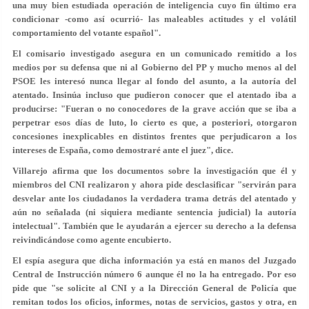
una muy bien estudiada operación de inteligencia cuyo fin último era
condicionar -como así ocurrió- las maleables actitudes y el volátil
comportamiento del votante español".
El comisario investigado asegura en un comunicado remitido a los
medios por su defensa que ni al Gobierno del PP y mucho menos al del
PSOE les interesó nunca llegar al fondo del asunto, a la autoría del
atentado. Insinúa incluso que pudieron conocer que el atentado iba a
producirse: "Fueran o no conocedores de la grave acción que se iba a
perpetrar esos días de luto, lo cierto es que, a posteriori, otorgaron
concesiones inexplicables en distintos frentes que perjudicaron a los
intereses de España, como demostraré ante el juez", dice.
Villarejo afirma que los documentos sobre la investigación que él y
miembros del CNI realizaron y ahora pide desclasificar "
servirán para
desvelar ante los ciudadanos la verdadera trama detrás del atentado y
aún no señalada
(ni siquiera mediante sentencia judicial) la autoría
intelectual". También que le ayudarán a ejercer su derecho a la defensa
reivindicándose como agente encubierto.
El espía asegura que dicha información ya está en manos del Juzgado
Central de Instrucción número 6 aunque él no la ha entregado. Por eso
pide que "se solicite al CNI y a la Dirección General de Policía que
remitan todos los oficios, informes, notas de servicios, gastos y otra, en