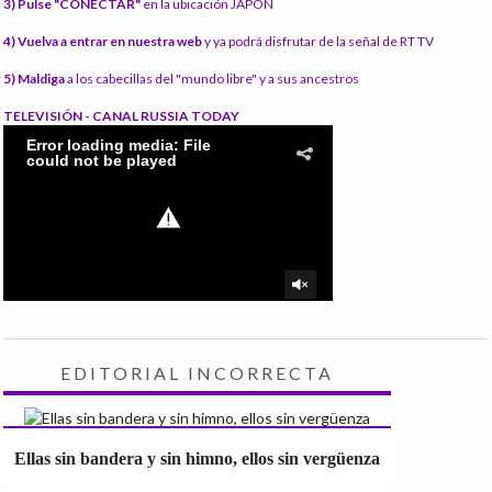
3) Pulse "CONECTAR"
en la ubicación JAPÓN
4) Vuelva a entrar en nuestra web
y ya podrá disfrutar de la señal de RT TV
5) Maldiga
a los cabecillas del "mundo libre" y a sus ancestros
TELEVISIÓN - CANAL RUSSIA TODAY
EDITORIAL INCORRECTA
Ellas sin bandera y sin himno, ellos sin vergüenza