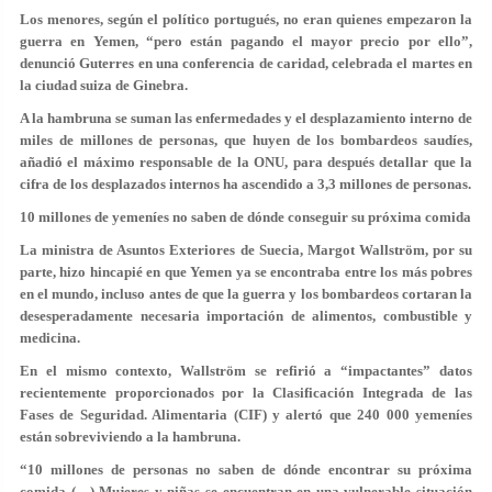
Los menores, según el político portugués, no eran quienes empezaron la
guerra en Yemen, “pero están pagando el mayor precio por ello”,
denunció Guterres en una conferencia de caridad, celebrada el martes en
la ciudad suiza de Ginebra.
A la hambruna se suman las enfermedades y el desplazamiento interno de
miles de millones de personas, que huyen de los bombardeos saudíes,
añadió el máximo responsable de la ONU, para después detallar que la
cifra de los desplazados internos ha ascendido a 3,3 millones de personas.
10 millones de yemeníes no saben de dónde conseguir su próxima comida
La ministra de Asuntos Exteriores de Suecia, Margot Wallström, por su
parte, hizo hincapié en que Yemen ya se encontraba entre los más pobres
en el mundo, incluso antes de que la guerra y los bombardeos cortaran la
desesperadamente necesaria importación de alimentos, combustible y
medicina.
En el mismo contexto, Wallström se refirió a “impactantes” datos
recientemente proporcionados por la Clasificación Integrada de las
Fases de Seguridad. Alimentaria (CIF) y alertó que 240 000 yemeníes
están sobreviviendo a la hambruna.
“10 millones de personas no saben de dónde encontrar su próxima
comida (…) Mujeres y niñas se encuentran en una vulnerable situación