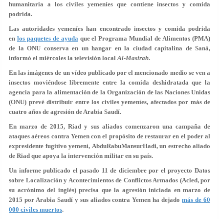
humanitaria a los civiles yemeníes que contiene insectos y comida
podrida.
Las autoridades yemeníes han encontrado insectos y comida podrida
en
los paquetes de ayuda
que el Programa Mundial de Alimentos (PMA)
de la ONU conserva en un hangar en la ciudad capitalina de Saná,
informó el miércoles la televisión local
Al-Masirah
.
En las imágenes de un vídeo publicado por el mencionado medio se ven a
insectos moviéndose libremente entre la comida deshidratada que la
agencia para la alimentación de la Organización de las Naciones Unidas
(ONU) prevé distribuir entre los civiles yemeníes, afectados por más de
cuatro años de agresión de Arabia Saudí.
En marzo de 2015, Riad y sus aliados comenzaron una campaña de
ataques aéreos contra Yemen con el propósito de restaurar en el poder al
expresidente fugitivo yemení, AbduRabuMansurHadi, un estrecho aliado
de Riad que apoya la intervención militar en su país.
Un informe publicado el pasado 11 de diciembre por el proyecto Datos
sobre Localización y Acontecimientos de Conflictos Armados (Acled, por
su acrónimo del inglés) precisa que la agresión iniciada en marzo de
2015 por Arabia Saudí y sus aliados contra Yemen ha dejado
más de 60
000 civiles muertos
.