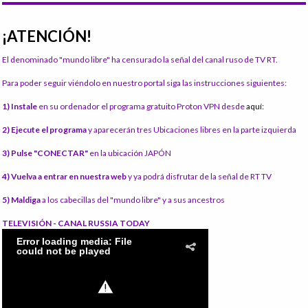
¡ATENCIÓN!
El denominado "mundo libre" ha censurado la señal del canal ruso de TV RT.
Para poder seguir viéndolo en nuestro portal siga las instrucciones siguientes:
1) Instale
en su ordenador el programa gratuito Proton VPN desde
aquí:
2) Ejecute el programa
y aparecerán tres Ubicaciones libres en la parte izquierda
3) Pulse "CONECTAR"
en la ubicación JAPÓN
4) Vuelva a entrar en nuestra web
y ya podrá disfrutar de la señal de RT TV
5) Maldiga
a los cabecillas del "mundo libre" y a sus ancestros
TELEVISIÓN - CANAL RUSSIA TODAY