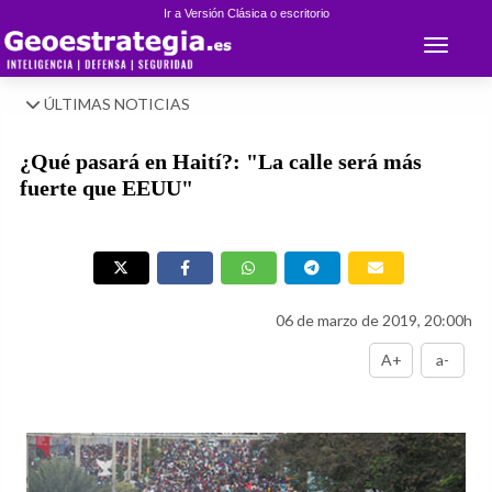
Ir a Versión Clásica o escritorio
Toggle 
ÚLTIMAS NOTICIAS
¿Qué pasará en Haití?: "La calle será más
fuerte que EEUU"
06 de marzo de 2019, 20:00h
A+
a-