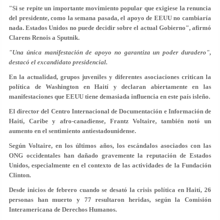
"Si se repite un importante movimiento popular que exigiese la renuncia
del presidente, como la semana pasada, el apoyo de EEUU no cambiaría
nada. Estados Unidos no puede decidir sobre el actual Gobierno", afirmó
Clarens Renois a Sputnik.
"Una única manifestación de apoyo no garantiza un poder duradero",
destacó el excandidato presidencial.
En la actualidad, grupos juveniles y diferentes asociaciones critican la
política de Washington en Haití y declaran abiertamente en las
manifestaciones que EEUU tiene demasiada influencia en este país isleño.
El director del Centro Internacional de Documentación e Información de
Haití, Caribe y afro-canadiense, Frantz Voltaire, también notó un
aumento en el sentimiento antiestadounidense.
Según Voltaire, en los últimos años, los escándalos asociados con las
ONG occidentales han dañado gravemente la reputación de Estados
Unidos, especialmente en el contexto de las actividades de la Fundación
Clinton.
Desde inicios de febrero cuando se desató la crisis política en Haití, 26
personas han muerto y 77 resultaron heridas, según la Comisión
Interamericana de Derechos Humanos.