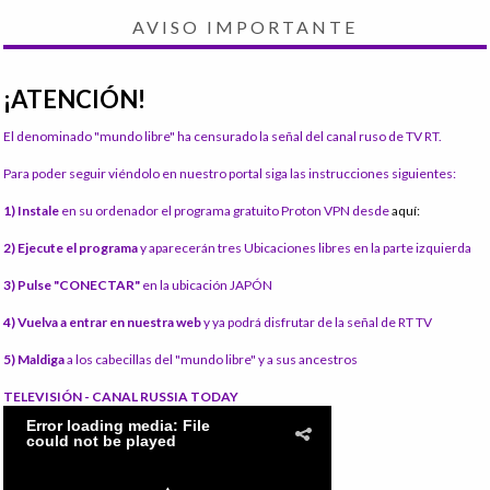
AVISO IMPORTANTE
¡ATENCIÓN!
El denominado "mundo libre" ha censurado la señal del canal ruso de TV RT.
Para poder seguir viéndolo en nuestro portal siga las instrucciones siguientes:
1) Instale
en su ordenador el programa gratuito Proton VPN desde
aquí:
2) Ejecute el programa
y aparecerán tres Ubicaciones libres en la parte izquierda
3) Pulse "CONECTAR"
en la ubicación JAPÓN
4) Vuelva a entrar en nuestra web
y ya podrá disfrutar de la señal de RT TV
5) Maldiga
a los cabecillas del "mundo libre" y a sus ancestros
TELEVISIÓN - CANAL RUSSIA TODAY