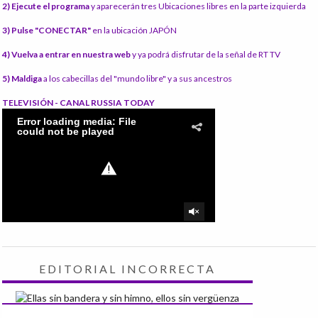
2) Ejecute el programa
y aparecerán tres Ubicaciones libres en la parte izquierda
3) Pulse "CONECTAR"
en la ubicación JAPÓN
4) Vuelva a entrar en nuestra web
y ya podrá disfrutar de la señal de RT TV
5) Maldiga
a los cabecillas del "mundo libre" y a sus ancestros
TELEVISIÓN - CANAL RUSSIA TODAY
EDITORIAL INCORRECTA