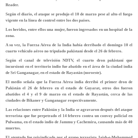
Reader.
Según el diario, el ataque se produjo el 10 de marzo pese al alto el fuego
vigente en la línea de control entre los dos países.
Los heridos, entre ellos una mujer, fueron ingresados en un hospital de la
zona.
A su vez, la Fuerza Aérea de la India había derribado el domingo 10 el
cuarto vehículo aéreo no tripulado pakistaní desde el 26 de febrero.
Según el canal de televisión NDTV, el cuarto dron pakistaní que
incursionó en el territorio indio fue abatido en el área de la ciudad india
de Sri Ganganagar, en el estado de Rayastán (noroeste).
El medio señala que la Fuerza Aérea india derribó el primer dron de
Pakistán el 26 de febrero en el estado de Guyarat, otros dos fueron
abatidos el 4 y el 9 de marzo en el estado de Rayastán, cerca de las
ciudades de Bikaner y Ganganagar respectivamente.
Las relaciones entre Pakistán y la India se agravaron después del ataque
terrorista que fue perpetrado el 14 febrero contra un convoy policial en
Pulwama, en el estado indio de Jammu y Cachemira, causando más de 40
muertos.
El atentado fue reivindicado por el grupo terrorista Jaish-e-Mohammed