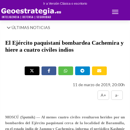
Ir a Versión Clásica o escritorio
Toggle 
ÚLTIMAS NOTICIAS
El Ejército paquistaní bombardea Cachemira y
hiere a cuatro civiles indios
11 de marzo de 2019, 20:00h
A+
a-
MOSCÚ (Sputnik) — Al menos cuatro civiles resultaron heridos por un
bombardeo del Ejército paquistaní cerca de la localidad de Baramulla,
en el estado indio de Jammu y Cachemira, informa el periódico Kashmir