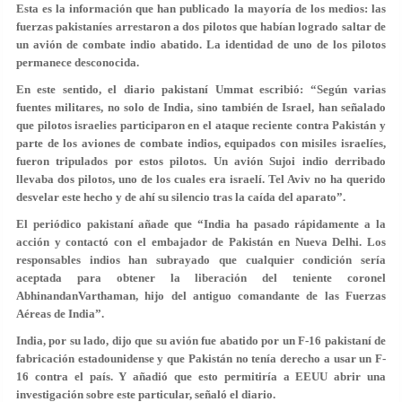
Esta es la información que han publicado la mayoría de los medios: las
fuerzas pakistaníes arrestaron a dos pilotos que habían logrado saltar de
un avión de combate indio abatido. La identidad de uno de los pilotos
permanece desconocida.
En este sentido, el diario pakistaní Ummat escribió: “Según varias
fuentes militares, no solo de India, sino también de Israel, han señalado
que pilotos israelies participaron en el ataque reciente contra Pakistán y
parte de los aviones de combate indios, equipados con misiles israelíes,
fueron tripulados por estos pilotos. Un avión Sujoi indio derribado
llevaba dos pilotos, uno de los cuales era israelí. Tel Aviv no ha querido
desvelar este hecho y de ahí su silencio tras la caída del aparato”.
El periódico pakistaní añade que “India ha pasado rápidamente a la
acción y contactó con el embajador de Pakistán en Nueva Delhi. Los
responsables indios han subrayado que cualquier condición sería
aceptada para obtener la liberación del teniente coronel
AbhinandanVarthaman, hijo del antiguo comandante de las Fuerzas
Aéreas de India”.
India, por su lado, dijo que su avión fue abatido por un F-16 pakistaní de
fabricación estadounidense y que Pakistán no tenía derecho a usar un F-
16 contra el país. Y añadió que esto permitiría a EEUU abrir una
investigación sobre este particular, señaló el diario.