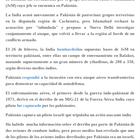
(JeM) cuyo jefe se encuentra en Pakistán.
La India acusó nuevamente a Pakistán de patrocinar grupos terroristas
en la disputada región de Cachemira, pero Islamabad rechazó la
acusación por "infundada" y propuso a Nueva Delhi investigar
conjuntamente el ataque, que volvió a llevar a la región al borde de un
conflicto armado.
El 26 de febrero, la India
bombardeó
las supuestas bases de JeM en
territorio pakistaní, entre ellas un campo de entrenamiento en Balakot,
matando supuestamente a un gran número de yihadistas, de 200 a 350,
según diversos medios indios.
Pakistán
respondió
a la incursión con otro ataque aéreo transfronterizo
para demostrar su capacidad de autodefensa.
El enfrentamiento aéreo, el primero desde la guerra indo-pakistaní de
1971, derivó en el derribo de un MiG-21 de la Fuerza Aérea India cuyo
piloto
fue capturado
por los pakistaníes.
Pakistán captura un piloto israelí que tripulaba un avión atacante indio
Ha habido mucha información sobre el derribo por parte de Pakistán de
dos aviones de combate indios, pero pocos medios han revelado que uno
de los pilotos de los aviones indios derribados por Pakistán era un israelí.