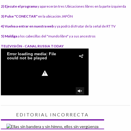
2) Ejecute el programa
y aparecerán tres Ubicaciones libres en la parte izquierda
3) Pulse "CONECTAR"
en la ubicación JAPÓN
4) Vuelva a entrar en nuestra web
y ya podrá disfrutar de la señal de RT TV
5) Maldiga
a los cabecillas del "mundo libre" y a sus ancestros
TELEVISIÓN - CANAL RUSSIA TODAY
EDITORIAL INCORRECTA