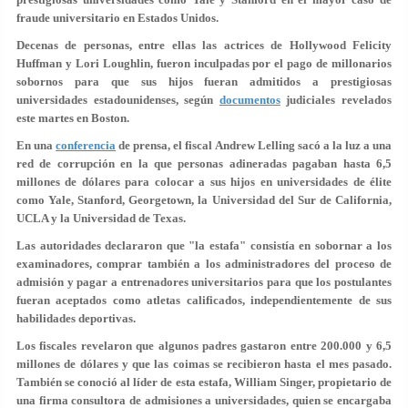
fraude universitario en Estados Unidos.
Decenas de personas, entre ellas las actrices de Hollywood Felicity
Huffman y Lori Loughlin, fueron inculpadas por
el pago de millonarios
sobornos
para que sus hijos fueran admitidos a prestigiosas
universidades estadounidenses, según
documentos
judiciales revelados
este martes en Boston.
En una
conferencia
de prensa, el fiscal Andrew Lelling sacó a la luz a una
red de corrupción en la que personas adineradas pagaban hasta 6,5
millones de dólares para colocar a sus hijos en universidades de élite
como
Yale, Stanford, Georgetown, la Universidad del Sur de California,
UCLA y la Universidad de Texas
.
Las autoridades declararon que "la estafa" consistía en
sobornar a los
examinadores
, comprar también a los administradores del proceso de
admisión y pagar a entrenadores universitarios para que los postulantes
fueran aceptados como atletas calificados, independientemente de sus
habilidades deportivas.
Los fiscales revelaron que algunos padres gastaron
entre 200.000 y 6,5
millones de dólares
y que las coimas se recibieron hasta el mes pasado.
También se conoció al líder de esta estafa, William Singer, propietario de
una firma consultora de admisiones a universidades, quien se encargaba