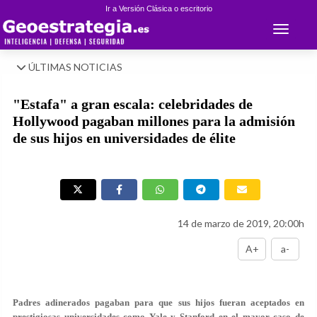
Ir a Versión Clásica o escritorio
Toggle 
ÚLTIMAS NOTICIAS
"Estafa" a gran escala: celebridades de
Hollywood pagaban millones para la admisión
de sus hijos en universidades de élite
14 de marzo de 2019, 20:00h
A+
a-
Padres adinerados pagaban para que sus hijos fueran aceptados en
prestigiosas universidades como Yale y Stanford en el mayor caso de