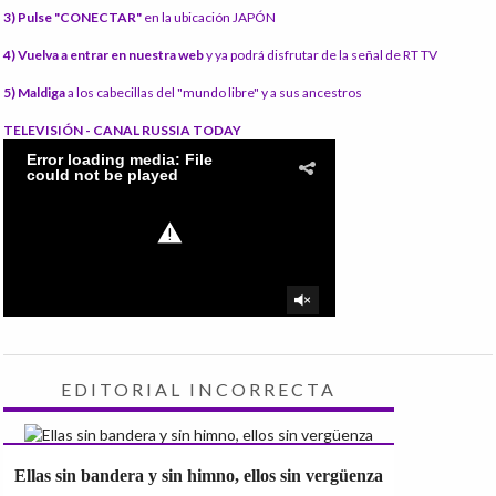
3) Pulse "CONECTAR"
en la ubicación JAPÓN
4) Vuelva a entrar en nuestra web
y ya podrá disfrutar de la señal de RT TV
5) Maldiga
a los cabecillas del "mundo libre" y a sus ancestros
TELEVISIÓN - CANAL RUSSIA TODAY
EDITORIAL INCORRECTA
Ellas sin bandera y sin himno, ellos sin vergüenza