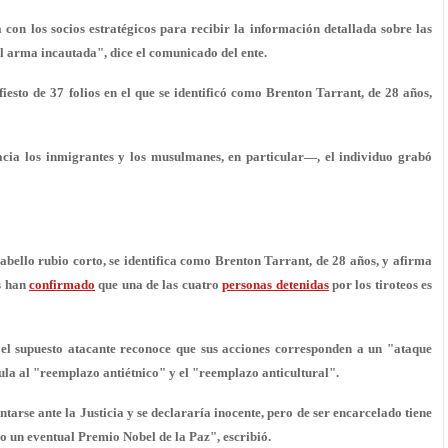
con los socios estratégicos para recibir la información detallada sobre las
el arma incautada", dice el comunicado del ente.
esto de 37 folios en el que se identificó como Brenton Tarrant, de 28 años,
ia los inmigrantes y los musulmanes, en particular—, el individuo grabó
abello rubio corto, se identifica como Brenton Tarrant, de 28 años, y afirma
ís han
confirmado
que una de las cuatro
personas detenidas
por los tiroteos es
 el supuesto atacante reconoce que sus acciones corresponden a un "ataque
ula al "reemplazo antiétnico" y el "reemplazo anticultural".
entarse ante la Justicia y se
declararía inocente
, pero de ser encarcelado tiene
ro un eventual
Premio Nobel de la Paz
", escribió.