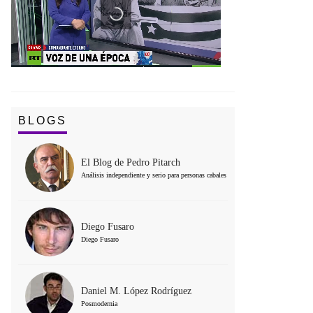
BLOGS
El Blog de Pedro Pitarch
Análisis independiente y serio para personas cabales
Diego Fusaro
Diego Fusaro
Daniel M. López Rodríguez
Posmodernia