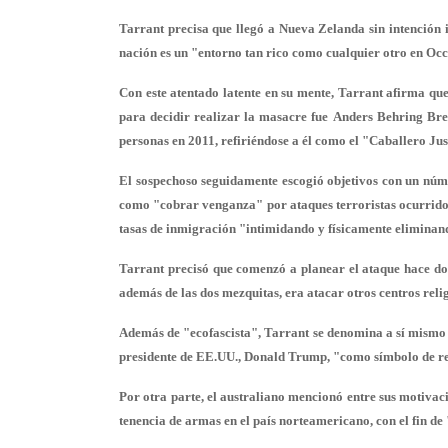
Tarrant precisa que llegó a Nueva Zelanda
sin intención 
nación es un "entorno tan rico como cualquier otro en Occ
Con este atentado latente en su mente, Tarrant afirma que
para decidir realizar la masacre fue Anders Behring Bre
personas en 2011, refiriéndose a él como el "Caballero Jus
El sospechoso seguidamente escogió objetivos con un núme
como
"cobrar venganza"
por ataques terroristas ocurri
tasas de inmigración "intimidando y
físicamente eliminan
Tarrant precisó que comenzó a planear el ataque hace dos 
además de las dos mezquitas, era
atacar otros centros
relig
Además de "ecofascista", Tarrant se denomina a sí mismo 
presidente de EE.UU.,
Donald Trump
, "como símbolo de r
Por otra parte, el australiano mencionó entre sus motivaci
tenencia de armas
en el país norteamericano, con el fin de 