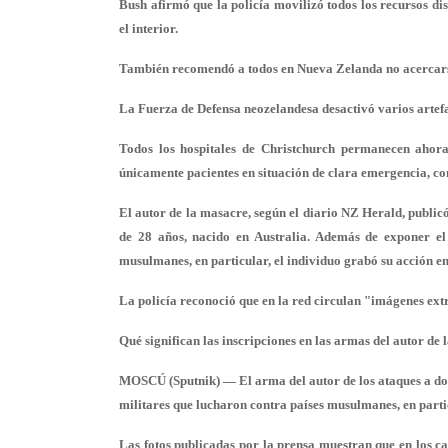
Bush afirmó que la policía movilizó todos los recursos di
el interior.
También recomendó a todos en Nueva Zelanda no acercars
La Fuerza de Defensa neozelandesa desactivó varios artefa
Todos los hospitales de Christchurch permanecen ahora 
únicamente pacientes en situación de clara emergencia, c
El autor de la masacre, según el diario NZ Herald, publicó
de 28 años, nacido en Australia. Además de exponer el 
musulmanes, en particular, el individuo grabó su acción en
La policía reconoció que en la red circulan "imágenes ext
Qué significan las inscripciones en las armas del autor d
MOSCÚ (Sputnik) — El arma del autor de los ataques a dos 
militares que lucharon contra países musulmanes, en part
Las fotos publicadas por la prensa muestran que en los c