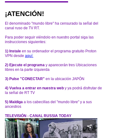
¡ATENCIÓN!
El denominado "mundo libre" ha censurado la señal del
canal ruso de TV RT.
Para poder seguir viéndolo en nuestro portal siga las
instrucciones siguientes:
1) Instale
en su ordenador el programa gratuito Proton
VPN desde
aquí:
2) Ejecute el programa
y aparecerán tres Ubicaciones
libres en la parte izquierda
3) Pulse "CONECTAR"
en la ubicación JAPÓN
4) Vuelva a entrar en nuestra web
y ya podrá disfrutar de
la señal de RT TV
5) Maldiga
a los cabecillas del "mundo libre" y a sus
ancestros
TELEVISIÓN - CANAL RUSSIA TODAY