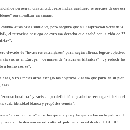
inicial
de perpetrar un atentado, pero indica que luego se percató de que esa
idente" para realizar un ataque.
 estudió otros casos similares, pero asegura que su
"inspiración verdadera"
ivik, el terrorista noruego de extrema derecha que acabó con la vida de 77
ticiar".
ro elevado de "invasores extranjeros" para, según afirma, lograr objetivos
dos años atrás en Europa —de manos de
"atacantes islámicos"
—, y reducir las
do
a los invasores".
años, y tres meses atrás escogió los objetivos. Añadió que parte de su plan,
iosos.
"etnonacionalista" y racista "por definición", y admite ser un
partidario
del
enovada identidad blanca y propósito común".
ones "crear conflicto" entre los que apoyan y los que rechazan la política de
"promover la división social, cultural, política y racial dentro de EE.UU.".