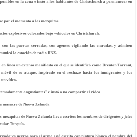
sponibles en la zona e instó a los habitantes de Christchurch a permanecer en
e por el momento a las mezquitas.
ctos explosivos colocados bajo vehículos en Christchurch.
con las puertas cerradas, con agentes vigilando las entradas, y admiten
omunicó la estación de radio RNZ.
 en línea un extenso manifiesto en el que se identificó como Brenton Tarrant,
móvil de su ataque, inspirado en el rechazo hacia los inmigrantes y los
 un vídeo.
remadamente angustiantes" e instó a no compartir el vídeo.
e la masacre de Nueva Zelanda
mezquitas de Nueva Zelanda lleva escritos los nombres de dirigentes y jefes
icular Turquía.
argadores negros para el arma está escrito con pintura blanca el nombre del