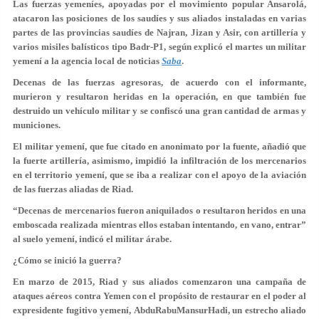
Las fuerzas yemeníes, apoyadas por el movimiento popular Ansarolá,
atacaron las posiciones de los saudíes y sus aliados instaladas en varias
partes de las provincias saudíes de Najran, Jizan y Asir, con artillería y
varios misiles balísticos tipo Badr-P1, según explicó el martes un militar
yemení a la agencia local de noticias
Saba
.
Decenas de las fuerzas agresoras, de acuerdo con el informante,
murieron y resultaron heridas en la operación, en que también fue
destruido un vehículo militar y se confiscó una gran cantidad de armas y
municiones.
El militar yemení, que fue citado en anonimato por la fuente, añadió que
la fuerte artillería, asimismo, impidió la infiltración de los mercenarios
en el territorio yemení, que se iba a realizar con el apoyo de la aviación
de las fuerzas aliadas de Riad.
“Decenas de mercenarios fueron aniquilados o resultaron heridos en una
emboscada realizada mientras ellos estaban intentando, en vano, entrar”
al suelo yemení, indicó el militar árabe.
¿Cómo se inició la guerra?
En marzo de 2015, Riad y sus aliados comenzaron una campaña de
ataques aéreos contra Yemen con el propósito de restaurar en el poder al
expresidente fugitivo yemení, AbduRabuMansurHadi, un estrecho aliado