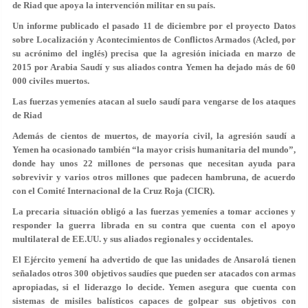
de Riad que apoya la intervención militar en su país.
Un informe publicado el pasado 11 de diciembre por el proyecto Datos
sobre Localización y Acontecimientos de Conflictos Armados (Acled, por
su acrónimo del inglés) precisa que la agresión iniciada en marzo de
2015 por Arabia Saudí y sus aliados contra Yemen ha dejado más de 60
000 civiles muertos.
Las fuerzas yemeníes atacan al suelo saudí para vengarse de los ataques
de Riad
Además de cientos de muertos, de mayoría civil, la agresión saudí a
Yemen ha ocasionado también “la mayor crisis humanitaria del mundo”,
donde hay unos 22 millones de personas que necesitan ayuda para
sobrevivir y varios otros millones que padecen hambruna, de acuerdo
con el Comité Internacional de la Cruz Roja (CICR).
La precaria situación obligó a las fuerzas yemeníes a tomar acciones y
responder la guerra librada en su contra que cuenta con el apoyo
multilateral de EE.UU. y sus aliados regionales y occidentales.
El Ejército yemení ha advertido de que las unidades de Ansarolá tienen
señalados otros 300 objetivos saudíes que pueden ser atacados con armas
apropiadas, si el liderazgo lo decide. Yemen asegura que cuenta con
sistemas de misiles balísticos capaces de golpear sus objetivos con