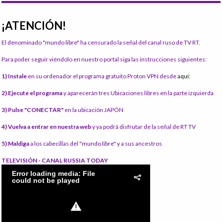
¡ATENCIÓN!
El denominado "mundo libre" ha censurado la señal del canal ruso de TV RT.
Para poder seguir viéndolo en nuestro portal siga las instrucciones siguientes:
1) Instale
en su ordenador el programa gratuito Proton VPN desde
aquí:
2) Ejecute el programa
y aparecerán tres Ubicaciones libres en la parte izquierda
3) Pulse "CONECTAR"
en la ubicación JAPÓN
4) Vuelva a entrar en nuestra web
y ya podrá disfrutar de la señal de RT TV
5) Maldiga
a los cabecillas del "mundo libre" y a sus ancestros
TELEVISIÓN - CANAL RUSSIA TODAY