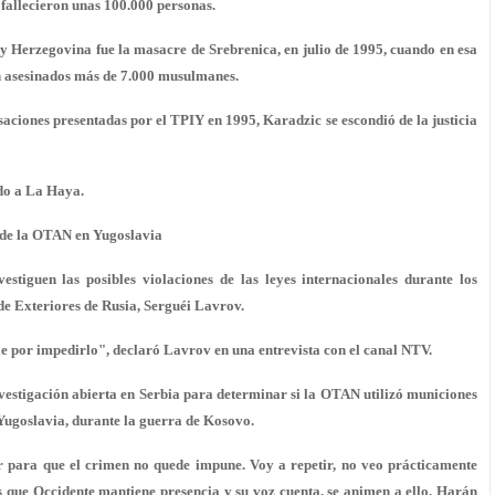
 fallecieron unas 100.000 personas.
 y Herzegovina fue la masacre de Srebrenica, en julio de 1995, cuando en esa
n asesinados más de 7.000 musulmanes.
saciones presentadas por el TPIY en 1995, Karadzic se escondió de la justicia
ado a La Haya.
s de la OTAN en Yugoslavia
iguen las posibles violaciones de las leyes internacionales durante los
e Exteriores de Rusia, Serguéi Lavrov.
e por impedirlo", declaró Lavrov en una entrevista con el canal NTV.
investigación abierta en Serbia para determinar si la OTAN utilizó municiones
Yugoslavia, durante la guerra de Kosovo.
r para que el crimen no quede impune. Voy a repetir, no veo prácticamente
as que Occidente mantiene presencia y su voz cuenta, se animen a ello. Harán