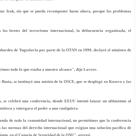
omo Irak, sin que se pueda recomponer hasta ahora, porque los problemas
n los brotes del terrorismo internacional, la delincuencia organizada, el
ombardeo de Yugoslavia por parte de la OTAN en 1999, declaró el ministro de
icimos todo lo que estaba a nuestro alcance", dijo Lavrov.
de Rusia, se instituyó una misión de la OSCE, que se desplegó en Kosovo y las
s, se celebró una conferencia, donde EEUU intentó lanzar un ultimátum al
mitiera y entregara el poder a uno cualquiera.
da de toda la comunidad internacional, no permitimos que la conferencia
 las normas del derecho internacional que exigían una solución pacífica de
átum, en el Consejo de Seguridad de la ONU", agregó.