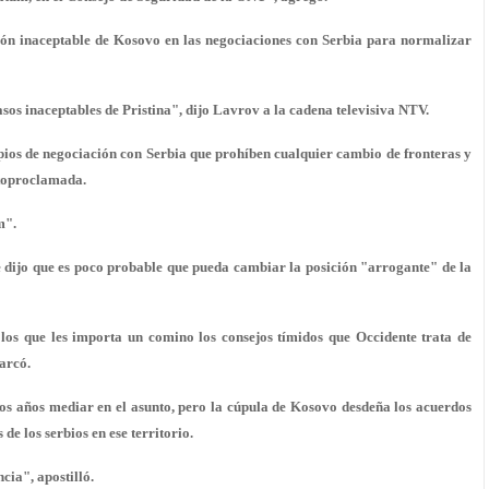
ión inaceptable de Kosovo en las negociaciones con Serbia para normalizar
sos inaceptables de Pristina", dijo Lavrov a la cadena televisiva NTV.
ios de negociación con Serbia que prohíben cualquier cambio de fronteras y
utoproclamada.
m".
e dijo que es poco probable que pueda cambiar la posición "arrogante" de la
s que les importa un comino los consejos tímidos que Occidente trata de
arcó.
os años mediar en el asunto, pero la cúpula de Kosovo desdeña los acuerdos
de los serbios en ese territorio.
ia", apostilló.