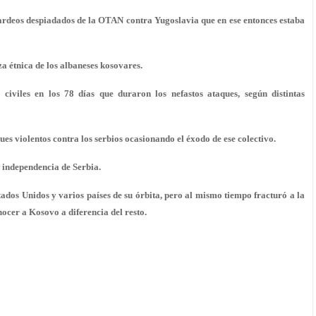
ardeos despiadados de la OTAN contra Yugoslavia que en ese entonces estaba
a étnica de los albaneses kosovares.
viles en los 78 días que duraron los nefastos ataques, según distintas
s violentos contra los serbios ocasionando el éxodo de ese colectivo.
 independencia de Serbia.
dos Unidos y varios países de su órbita, pero al mismo tiempo fracturó a la
cer a Kosovo a diferencia del resto.