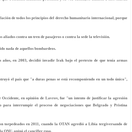
ación de todos los principios del derecho humanitario internacional, porque
aliados contra un tren de pasajeros o contra la sede la televisión.
dido nada de aquellos bombardeos.
s años, en 2003, decidió invadir Irak bajo el pretexto de que tenía armas
struyó el país que "a duras penas se está recomponiendo en un todo único",
Occidente, en opinión de Lavrov, fue "un intento de justificar la agresión
o para interrumpir el proceso de negociaciones que Belgrado y Pristina
eron torpedeados en 2011, cuando la OTAN agredió a Libia tergiversando de
la ONU, opinó el canciller ruso.