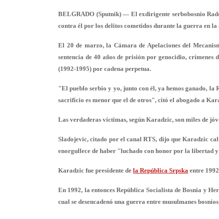
BELGRADO (Sputnik) — El exdirigente serbobosnio Radov
contra él por los delitos cometidos durante la guerra en l
El 20 de marzo, la Cámara de Apelaciones del Mecanism
sentencia de 40 años de prisión por genocidio, crímenes 
(1992-1995) por cadena perpetua.
"El pueblo serbio y yo, junto con él, ya hemos ganado, la R
sacrificio es menor que el de otros", citó el abogado a Kar
Las verdaderas víctimas, según Karadzic, son miles de jóv
Sladojevic, citado por el canal RTS, dijo que Karadzic cal
enorgullece de haber "luchado con honor por la libertad y
Karadzic fue presidente de
la República Srpska
entre 1992
En 1992, la entonces República Socialista de Bosnia y He
cual se desencadenó una guerra entre musulmanes bosnios, 