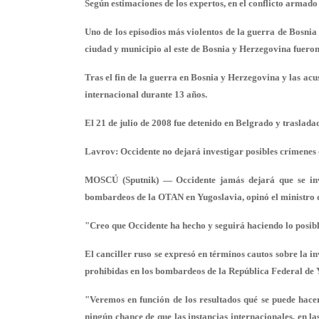
Según estimaciones de los expertos, en el conflicto armado
Uno de los episodios más violentos de la guerra de Bosnia
ciudad y municipio al este de Bosnia y Herzegovina fuero
Tras el fin de la guerra en Bosnia y Herzegovina y las acu
internacional durante 13 años.
El 21 de julio de 2008 fue detenido en Belgrado y traslad
Lavrov: Occidente no dejará investigar posibles crímene
MOSCÚ (Sputnik) — Occidente jamás dejará que se invest
bombardeos de la OTAN en Yugoslavia, opinó el ministro d
"Creo que Occidente ha hecho y seguirá haciendo lo posibl
El canciller ruso se expresó en términos cautos sobre la 
prohibidas en los bombardeos de la República Federal de 
"Veremos en función de los resultados qué se puede hace
ningún chance de que las instancias internacionales, en l