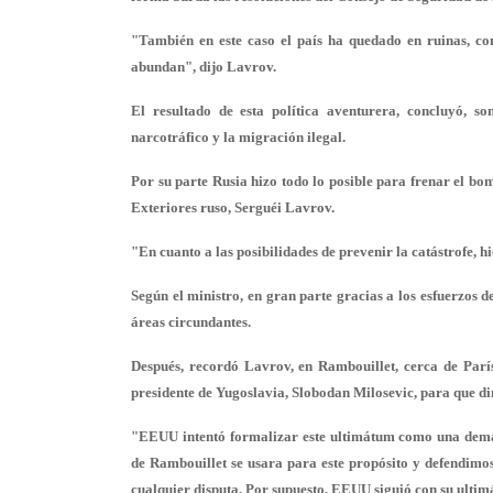
"También en este caso el país ha quedado en ruinas, c
abundan", dijo Lavrov.
El resultado de esta política aventurera, concluyó, so
narcotráfico y la migración ilegal.
Por su parte Rusia hizo todo lo posible para frenar el b
Exteriores ruso, Serguéi Lavrov.
"En cuanto a las posibilidades de prevenir la catástrofe, h
Según el ministro, en gran parte gracias a los esfuerzos 
áreas circundantes.
Después, recordó Lavrov, en Rambouillet, cerca de Parí
presidente de Yugoslavia, Slobodan Milosevic, para que di
"EEUU intentó formalizar este ultimátum como una deman
de Rambouillet se usara para este propósito y defendimos
cualquier disputa. Por supuesto, EEUU siguió con su ultim