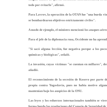
todo por evitarlo", afirmó.
Para Lavrov, la operación de la OTAN fue "una burda viol
se bombardearon objetivos estrictamente civiles".
A modo de ejemplo, el ministro mencionó los ataques aéreos 
Para el jefe de la diplomacia rusa, Occidente no ha apren
"Si sacó alguna lección, fue negativa porque a los poco
químicas y biológicas", señaló.
La invasión, cuyas víctimas "se cuentan en millares", de
añadió.
El reconocimiento de la secesión de Kosovo por parte de 
propia contra Yugoslavia, pues no había motivo algun
mantenían bajo los auspicios de la ONU.
Las leyes y los esfuerzos internacionales también se vi
forma burda las resoluciones del Consejo de Seguridad de 