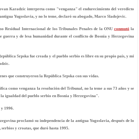
an Karadzic interpreta como "venganza" el endurecimiento del veredicto
a antigua Yugoslavia, y no lo teme, declaró su abogado, Marco Sladojevic.
o Residual Internacional de los Tribunales Penales de la ONU
conmutó
la
de guerra y de lesa humanidad durante el conflicto de Bosnia y Herzegovina
epública Srpska fue creada y el pueblo serbio es libre en su propio país, y mi
adzic.
enes que construyeron la República Srpska con sus vidas.
ifica como venganza la resolución del Tribunal, no la teme a sus 73 años y se
 la igualdad del pueblo serbio en Bosnia y Herzegovina".
 y 1996.
rzegovina proclamó su independencia de la antigua Yugoslavia, después de lo
serbios y croatas, que duró hasta 1995.