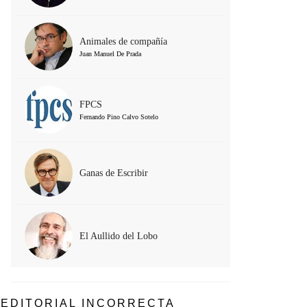
Animales de compañía
Juan Manuel De Prada
FPCS
Fernando Pino Calvo Sotelo
Ganas de Escribir
El Aullido del Lobo
EDITORIAL INCORRECTA