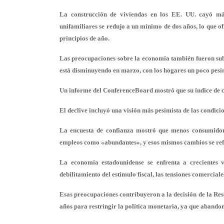
La construcción de viviendas en los EE. UU. cayó má
unifamiliares se redujo a un mínimo de dos años, lo que o
principios de año.
Las preocupaciones sobre la economía también fueron sub
está disminuyendo en marzo, con los hogares un poco pesi
Un informe del ConferenceBoard mostró que su índice de c
El declive incluyó una visión más pesimista de las condici
La encuesta de confianza mostró que menos consumidor
empleos como «abundantes», y esos mismos cambios se refle
La economía estadounidense se enfrenta a crecientes vi
debilitamiento del estímulo fiscal, las tensiones comercia
Esas preocupaciones contribuyeron a la decisión de la Res
años para restringir la política monetaria, ya que abandonó