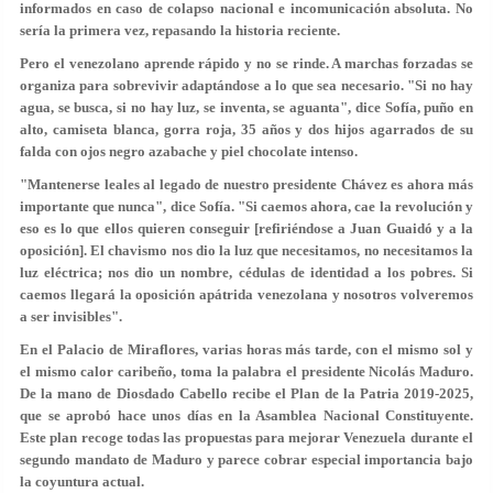
informados en caso de colapso nacional e incomunicación absoluta. No
sería la primera vez, repasando la historia reciente.
Pero el venezolano aprende rápido y no se rinde. A marchas forzadas se
organiza para sobrevivir adaptándose a lo que sea necesario. "Si no hay
agua, se busca, si no hay luz, se inventa, se aguanta", dice Sofía, puño en
alto, camiseta blanca, gorra roja, 35 años y dos hijos agarrados de su
falda con ojos negro azabache y piel chocolate intenso.
"Mantenerse leales al legado de nuestro presidente Chávez es ahora más
importante que nunca", dice Sofía. "Si caemos ahora, cae la revolución y
eso es lo que ellos quieren conseguir [refiriéndose a Juan Guaidó y a la
oposición]. El chavismo nos dio la luz que necesitamos, no necesitamos la
luz eléctrica; nos dio un nombre, cédulas de identidad a los pobres. Si
caemos llegará la oposición apátrida venezolana y nosotros volveremos
a ser invisibles".
En el Palacio de Miraflores, varias horas más tarde, con el mismo sol y
el mismo calor caribeño, toma la palabra el presidente Nicolás Maduro.
De la mano de Diosdado Cabello recibe el Plan de la Patria 2019-2025,
que se aprobó hace unos días en la Asamblea Nacional Constituyente.
Este plan recoge todas las propuestas para mejorar Venezuela durante el
segundo mandato de Maduro y parece cobrar especial importancia bajo
la coyuntura actual.