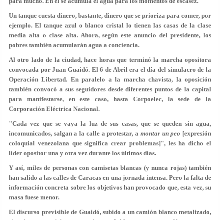
para mucho. En él se acumula el agua para los momentos de escasez.
Un tanque cuesta dinero, bastante, dinero que se prioriza para comer, por
ejemplo. El tanque azul o blanco cristal lo tienen las casas de la clase
media alta o clase alta. Ahora, según este anuncio del presidente, los
pobres también acumularán agua a conciencia.
Al otro lado de la ciudad, hace horas que terminó la marcha opositora
convocada por Juan Guaidó. El 6 de Abril era el día del simulacro de la
Operación Libertad. En paralelo a la marcha chavista, la oposición
también convocó a sus seguidores desde diferentes puntos de la capital
para manifestarse, en este caso, hasta Corpoelec, la sede de la
Corporación Eléctrica Nacional.
"Cada vez que se vaya la luz de sus casas, que se queden sin agua,
incomunicados, salgan a la calle a protestar, a
montar un peo
[expresión
coloquial venezolana que significa crear problemas]", les ha dicho el
líder opositor una y otra vez durante los últimos días.
Y así, miles de personas con camisetas blancas (y nunca rojas) también
han salido a las calles de Caracas en una jornada intensa. Pero la falta de
información concreta sobre los objetivos han provocado que, esta vez, su
masa fuese menor.
El discurso previsible de Guaidó, subido a un camión blanco metalizado,