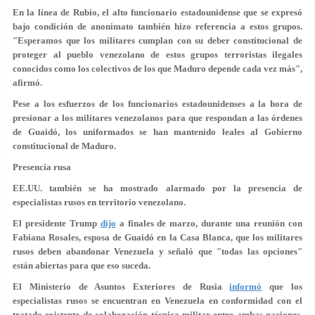
En la línea de Rubio, el alto funcionario estadounidense que se expresó
bajo condición de anonimato también hizo referencia a estos grupos.
"Esperamos que los militares cumplan con su deber constitucional de
proteger al pueblo venezolano de estos
grupos terroristas ilegales
conocidos como los colectivos
de los que Maduro depende cada vez más",
afirmó.
Pese a los esfuerzos de los funcionarios estadounidenses a la hora de
presionar a los militares venezolanos para que respondan a las órdenes
de Guaidó, los uniformados se han mantenido leales al Gobierno
constitucional de Maduro.
Presencia rusa
EE.UU. también se ha mostrado alarmado por la presencia de
especialistas rusos en territorio venezolano.
El presidente Trump
dijo
a finales de marzo, durante una reunión con
Fabiana Rosales, esposa de Guaidó en la Casa Blanca, que
los militares
rusos deben abandonar Venezuela
y señaló que
"todas las opciones"
están abiertas para que eso suceda
.
El Ministerio de Asuntos Exteriores de Rusia
informó
que los
especialistas rusos se encuentran en Venezuela en conformidad con el
tratado existente de colaboración técnica-militar entre ambas naciones,