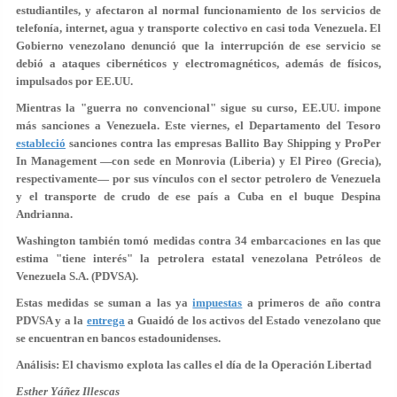
estudiantiles
, y afectaron al normal funcionamiento de los servicios de
telefonía, internet, agua y transporte colectivo en casi toda Venezuela. El
Gobierno venezolano denunció que la interrupción de ese servicio se
debió a ataques cibernéticos y electromagnéticos, además de físicos,
impulsados por EE.UU.
Mientras la "guerra no convencional" sigue su curso, EE.UU. impone
más sanciones a Venezuela. Este viernes, el Departamento del Tesoro
estableció
sanciones contra las empresas
Ballito Bay Shipping
y
ProPer
In Management
—con sede en Monrovia (Liberia) y El Pireo (Grecia),
respectivamente— por sus vínculos con el sector petrolero de Venezuela
y el transporte de crudo de ese país a Cuba en el buque Despina
Andrianna.
Washington también tomó medidas contra 34 embarcaciones en las que
estima "tiene interés" la petrolera estatal venezolana Petróleos de
Venezuela S.A. (PDVSA).
Estas medidas se suman a las ya
impuestas
a primeros de año contra
PDVSA y a la
entrega
a Guaidó de los activos del Estado venezolano que
se encuentran en bancos estadounidenses.
Análisis: El chavismo explota las calles el día de la Operación Libertad
Esther Yáñez Illescas