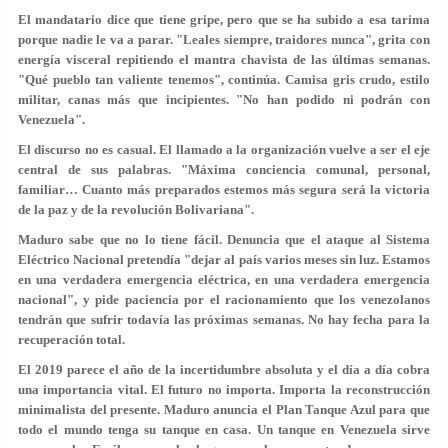
El mandatario dice que tiene gripe, pero que se ha subido a esa tarima
porque nadie le va a parar. "Leales siempre, traidores nunca", grita con
energía visceral repitiendo el mantra chavista de las últimas semanas.
"Qué pueblo tan valiente tenemos", continúa. Camisa gris crudo, estilo
militar, canas más que incipientes. "No han podido ni podrán con
Venezuela".
El discurso no es casual. El llamado a la organización vuelve a ser el eje
central de sus palabras. "Máxima conciencia comunal, personal,
familiar… Cuanto más preparados estemos más segura será la victoria
de la paz y de la revolución Bolivariana".
Maduro sabe que no lo tiene fácil. Denuncia que el ataque al Sistema
Eléctrico Nacional pretendía "dejar al país varios meses sin luz. Estamos
en una verdadera emergencia eléctrica, en una verdadera emergencia
nacional", y pide paciencia por el racionamiento que los venezolanos
tendrán que sufrir todavía las próximas semanas. No hay fecha para la
recuperación total.
El 2019 parece el año de la incertidumbre absoluta y el día a día cobra
una importancia vital. El futuro no importa. Importa la reconstrucción
minimalista del presente. Maduro anuncia el Plan Tanque Azul para que
todo el mundo tenga su tanque en casa. Un tanque en Venezuela sirve