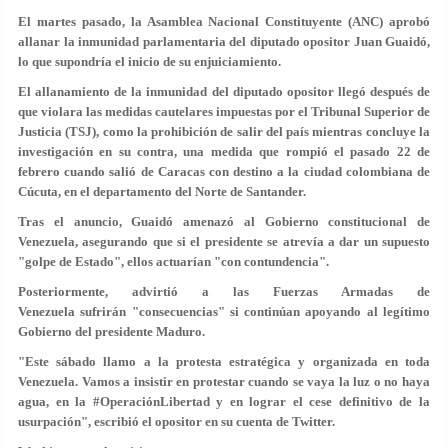
El martes pasado, la Asamblea Nacional Constituyente (ANC) aprobó
allanar la inmunidad parlamentaria del diputado opositor Juan Guaidó,
lo que supondría el inicio de su enjuiciamiento.
El allanamiento de la inmunidad del diputado opositor llegó después de
que violara las medidas cautelares impuestas por el Tribunal Superior de
Justicia (TSJ), como la prohibición de salir del país mientras concluye la
investigación en su contra, una medida que rompió el pasado 22 de
febrero cuando
salió de Caracas con destino a la ciudad colombiana de
Cúcuta
, en el departamento del Norte de Santander.
Tras el anuncio, Guaidó amenazó al Gobierno constitucional de
Venezuela, asegurando que si el presidente se atrevía a dar un supuesto
"golpe de Estado", ellos actuarían "con contundencia".
Posteriormente, advirtió a las Fuerzas Armadas de
Venezuela sufrirán "consecuencias" si continúan apoyando al legítimo
Gobierno del presidente Maduro.
"Este sábado llamo a la protesta estratégica y organizada en toda
Venezuela. Vamos a insistir en protestar cuando se vaya la luz o no haya
agua, en la #OperaciónLibertad y en lograr el
cese definitivo de la
usurpación
", escribió el opositor en su cuenta de Twitter.