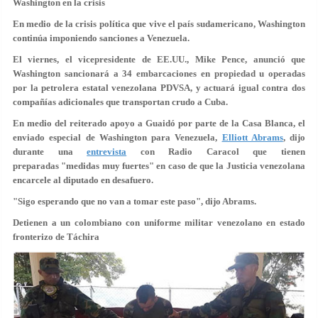
Washington en la crisis
En medio de la crisis política que vive el país sudamericano, Washington
continúa imponiendo sanciones a Venezuela.
El viernes, el vicepresidente de EE.UU., Mike Pence, anunció que
Washington sancionará a 34 embarcaciones
en propiedad u operadas
por la petrolera estatal venezolana PDVSA, y actuará igual contra dos
compañías adicionales que transportan
crudo a Cuba
.
En medio del reiterado apoyo a Guaidó por parte de la Casa Blanca, el
enviado especial de Washington para Venezuela,
Elliott Abrams
, dijo
durante una
entrevista
con Radio Caracol que tienen
preparadas
"medidas muy fuertes"
en caso de que la Justicia venezolana
encarcele al diputado en desafuero.
"Sigo esperando que no van a tomar este paso", dijo Abrams.
Detienen a un colombiano con uniforme militar venezolano en estado
fronterizo de Táchira