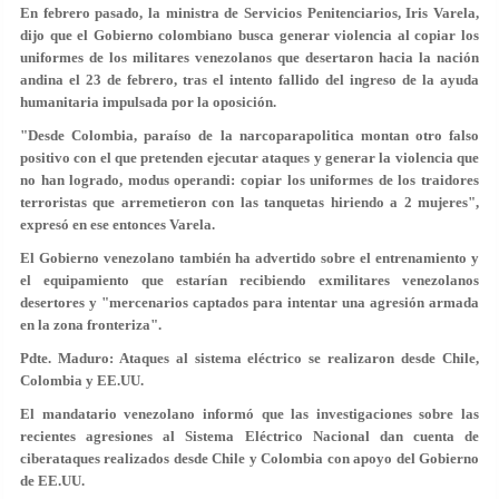
En febrero pasado, la ministra de Servicios Penitenciarios, Iris Varela,
dijo que el Gobierno colombiano busca generar violencia al copiar los
uniformes de los militares venezolanos que desertaron hacia la nación
andina el 23 de febrero, tras el intento fallido del ingreso de la ayuda
humanitaria impulsada por la oposición.
"Desde Colombia, paraíso de la narcoparapolitica montan otro falso
positivo con el que pretenden ejecutar ataques y generar la violencia que
no han logrado, modus operandi: copiar los uniformes de los traidores
terroristas que arremetieron con las tanquetas hiriendo a 2 mujeres",
expresó en ese entonces Varela.
El Gobierno venezolano también ha advertido sobre el entrenamiento y
el equipamiento que estarían recibiendo exmilitares venezolanos
desertores y "mercenarios captados para intentar una agresión armada
en la zona fronteriza".
Pdte. Maduro: Ataques al sistema eléctrico se realizaron desde Chile,
Colombia y EE.UU.
El mandatario venezolano informó que las investigaciones sobre las
recientes agresiones al Sistema Eléctrico Nacional dan cuenta de
ciberataques realizados desde Chile y Colombia con apoyo del Gobierno
de EE.UU.