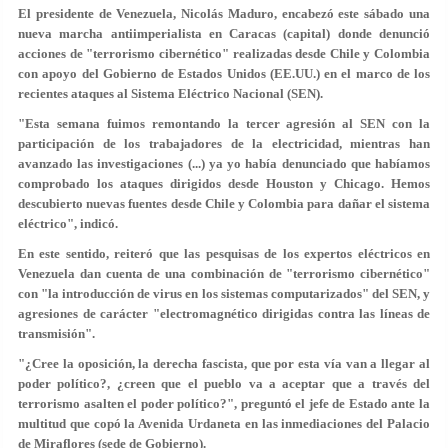
El presidente de
Venezuela
,
Nicolás Maduro
, encabezó este sábado una
nueva
marcha antiimperialista
en
Caracas
(capital) donde denunció
acciones de
"terrorismo cibernético"
realizadas desde
Chile
y
Colombia
con apoyo del Gobierno de Estados Unidos (
EE.UU.
) en el marco de los
recientes ataques al Sistema Eléctrico Nacional (
SEN
).
"Esta semana fuimos remontando la
tercer agresión
al SEN con la
participación de los trabajadores de la electricidad, mientras han
avanzado las
investigaciones
(...) ya yo había denunciado que habíamos
comprobado los ataques dirigidos desde
Houston
y
Chicago
. Hemos
descubierto nuevas fuentes desde Chile y Colombia para dañar el sistema
eléctrico", indicó.
En este sentido, reiteró que las pesquisas de los expertos eléctricos en
Venezuela dan cuenta de una combinación de "terrorismo cibernético"
con "la
introducción de virus
en los
sistemas computarizados
" del SEN, y
agresiones de carácter "electromagnético dirigidas contra las líneas de
transmisión".
"¿Cree la oposición, la derecha fascista, que por esta vía van a llegar al
poder político?, ¿creen que el pueblo va a aceptar que a través del
terrorismo asalten el poder político?", preguntó el jefe de Estado ante la
multitud que copó la Avenida Urdaneta en las inmediaciones del Palacio
de Miraflores (sede de Gobierno).