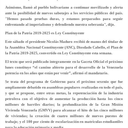
Asimismo, llamó al pueblo bolivariano a continuar movilizado y alerta
ante la
posibilidad de nuevos sabotajes
a los
servicios públicos
del país.
"Hemos pasado pruebas duras, y estamos preparados para seguir
enfrentando al imperialismo y defendiendo nuestra soberanía", dijo.
Plan de la Patria 2019-2025 es Ley Constituyente
Este sábado el presidente Nicolás Maduro recibió de manos del titular de
la
Asamblea Nacional Constituyente
(ANC),
Diosdado Cabello
, el
Plan de
la Patria 2019-2025
, convertido en
Ley Constituyente
esta semana.
El texto que será publicado integramente en la Gaceta Oficial el próximo
lunes constituye “el camino abierto para el desarrollo de la Venezuela
potencia en los años que están por venir”, afirmó el mandatario.
Se trata del
programa de Gobierno
para el próximo
sexenio
que fue
ampliamente debatido en
asambleas populares
realizadas en todo el país,
y que se propone, entre otras metas, la repotenciación de la
industria
petrolera
con el objetivo de aumentar la producción hasta los cinco
millones de barriles diarios; la profundización de la
Gran Misión
Vivienda Venezuela
(GMVV) para alcanzar el hito de las cinco millones
de viviendas; la creación de cuatro millones de nuevos puestos de
trabajo; y el 100 por ciento de
escolarización
en matrículas estudiantiles
para la educación primaria y media.