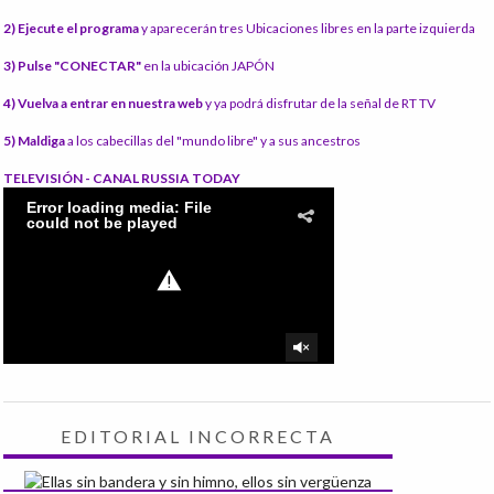
2) Ejecute el programa
y aparecerán tres Ubicaciones libres en la parte izquierda
3) Pulse "CONECTAR"
en la ubicación JAPÓN
4) Vuelva a entrar en nuestra web
y ya podrá disfrutar de la señal de RT TV
5) Maldiga
a los cabecillas del "mundo libre" y a sus ancestros
TELEVISIÓN - CANAL RUSSIA TODAY
EDITORIAL INCORRECTA