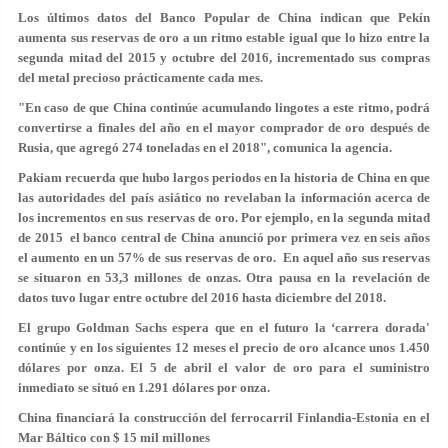
Los últimos datos del Banco Popular de China indican que Pekín
aumenta sus reservas de oro a un ritmo estable igual que lo hizo entre la
segunda mitad del 2015 y octubre del 2016, incrementado sus compras
del metal precioso prácticamente cada mes.
"En caso de que China continúe acumulando lingotes a este ritmo, podrá
convertirse a finales del año en el mayor comprador de oro después de
Rusia, que agregó 274 toneladas en el 2018", comunica la agencia.
Pakiam recuerda que hubo largos periodos en la historia de China en que
las autoridades del país asiático no revelaban la información acerca de
los incrementos en sus reservas de oro. Por ejemplo, en la segunda mitad
de 2015 el banco central de China anunció por primera vez en seis años
el aumento en un 57% de sus reservas de oro. En aquel año sus reservas
se situaron en 53,3 millones de onzas. Otra pausa en la revelación de
datos tuvo lugar entre octubre del 2016 hasta diciembre del 2018.
El grupo Goldman Sachs espera que en el futuro la ‘carrera dorada'
continúe y en los siguientes 12 meses el precio de oro alcance unos 1.450
dólares por onza. El 5 de abril el valor de oro para el suministro
inmediato se situó en 1.291 dólares por onza.
China financiará la construcción del ferrocarril Finlandia-Estonia en el
Mar Báltico con $ 15 mil millones