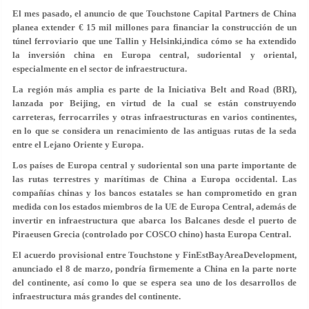
El mes pasado, el anuncio de que Touchstone Capital Partners de China
planea extender € 15 mil millones para financiar la construcción de un
túnel ferroviario que une Tallin y Helsinki,indica cómo se ha extendido
la inversión china en Europa central, sudoriental y oriental,
especialmente en el sector de infraestructura.
La región más amplia es parte de la Iniciativa Belt and Road (BRI),
lanzada por Beijing, en virtud de la cual se están construyendo
carreteras, ferrocarriles y otras infraestructuras en varios continentes,
en lo que se considera un renacimiento de las antiguas rutas de la seda
entre el Lejano Oriente y Europa.
Los países de Europa central y sudoriental son una parte importante de
las rutas terrestres y marítimas de China a Europa occidental. Las
compañías chinas y los bancos estatales se han comprometido en gran
medida con los estados miembros de la UE de Europa Central, además de
invertir en infraestructura que abarca los Balcanes desde el puerto de
Piraeusen Grecia (controlado por COSCO chino) hasta Europa Central.
El acuerdo provisional entre Touchstone y FinEstBayAreaDevelopment,
anunciado el 8 de marzo, pondría firmemente a China en la parte norte
del continente, así como lo que se espera sea uno de los desarrollos de
infraestructura más grandes del continente.