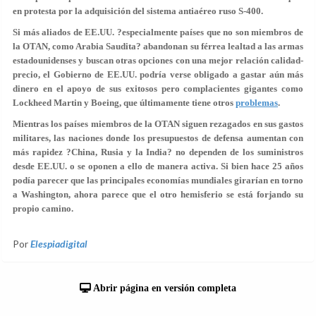
en protesta por la adquisición del sistema antiaéreo ruso S-400.
Si más aliados de EE.UU. ?especialmente países que no son miembros de
la OTAN, como Arabia Saudita? abandonan su férrea lealtad a las armas
estadounidenses y buscan otras opciones con una mejor relación calidad-
precio, el Gobierno de EE.UU. podría verse obligado a gastar aún más
dinero en el apoyo de sus exitosos pero complacientes gigantes como
Lockheed Martin y Boeing, que últimamente tiene otros
problemas
.
Mientras los países miembros de la OTAN siguen rezagados en sus gastos
militares, las naciones donde los presupuestos de defensa aumentan con
más rapidez ?China, Rusia y la India? no dependen de los suministros
desde EE.UU. o se oponen a ello de manera activa. Si bien hace 25 años
podía parecer que las principales economías mundiales girarían en torno
a Washington, ahora parece que el otro hemisferio se está forjando su
propio camino.
Por
Elespiadigital
Abrir página en versión completa