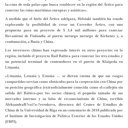
la»ruta de seda polar«que busca establecer en la región del Ártico para
conectar las rutas marítimas europeas y asiáticas».
A medida que el hielo del Ártico adelgaza, Helsinki también ha estado
explorando la posibilidad de crear un Corredor Ártico, con una
propuesta para un proyecto de $ 3,4 mil millones para conectar
Rovaniemi de Finlandia al puerto noruego noruego de Kirkenes y, a
continuación, a Rusia y China.
Los inversores chinos han expresado interés en otros proyectos en la
región, incluido el proyecto Rail Baltica para conectar los tres estados y
un potencial terminal de contenedores en el puerto de Klaipeda en
Lituania.
«Lituania, Letonia y Estonia … se dieron cuenta de que sus rasgos
compartidos servían como obstáculos para la cooperación con China por
su posición geográfica (extraoficialmente conocida como el»callejón sin
salida del Báltico«por los socios chinos), el pequeño tamaño de sus
mercados internos y su falta de reconocimiento de China, escribió
AleksandraB?rzi?a-?erenkova, directora del Centro de Estudios de
China de la Universidad de Riga en un comentario de 2018 publicado por
el Instituto de Investigación de Política Exterior de los Estados Unidos
(FRPI).