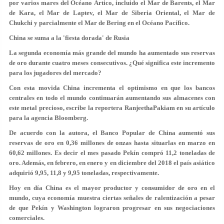
por varios mares del Océano Ártico, incluido el Mar de Barents, el Mar
de Kara, el Mar de Laptev, el Mar de Siberia Oriental, el Mar de
Chukchi y parcialmente el Mar de Bering en el Océano Pacífico.
China se suma a la 'fiesta dorada' de Rusia
La segunda economía más grande del mundo ha aumentado sus reservas
de oro durante cuatro meses consecutivos. ¿Qué significa este incremento
para los jugadores del mercado?
Con esta movida China incrementa el optimismo en que los bancos
centrales en todo el mundo continuarán aumentando sus almacenes con
este metal precioso, escribe la reportera RanjeethaPakiam en su artículo
para la agencia Bloomberg.
De acuerdo con la autora, el Banco Popular de China aumentó sus
reservas de oro en 0,36 millones de onzas hasta situarlas en marzo en
60,62 millones. Es decir el mes pasado Pekín compró 11,2 toneladas de
oro. Además, en febrero, en enero y en diciembre del 2018 el país asiático
adquirió 9,95, 11,8 y 9,95 toneladas, respectivamente.
Hoy en día China es el mayor productor y consumidor de oro en el
mundo, cuya economía muestra ciertas señales de ralentización a pesar
de que Pekín y Washington lograron progresar en sus negociaciones
comerciales.