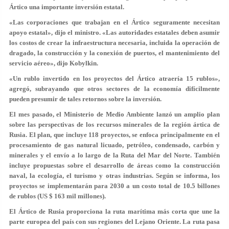
Ártico una importante inversión estatal.
«Las corporaciones que trabajan en el Ártico seguramente necesitan
apoyo estatal», dijo el ministro. «Las autoridades estatales deben asumir
los costos de crear la infraestructura necesaria, incluida la operación de
dragado, la construcción y la conexión de puertos, el mantenimiento del
servicio aéreo», dijo Kobylkin.
«Un rublo invertido en los proyectos del Ártico atraería 15 rublos»,
agregó, subrayando que otros sectores de la economía difícilmente
pueden presumir de tales retornos sobre la inversión.
El mes pasado, el Ministerio de Medio Ambiente lanzó un amplio plan
sobre las perspectivas de los recursos minerales de la región ártica de
Rusia. El plan, que incluye 118 proyectos, se enfoca principalmente en el
procesamiento de gas natural licuado, petróleo, condensado, carbón y
minerales y el envío a lo largo de la Ruta del Mar del Norte. También
incluye propuestas sobre el desarrollo de áreas como la construcción
naval, la ecología, el turismo y otras industrias. Según se informa, los
proyectos se implementarán para 2030 a un costo total de 10.5 billones
de rublos (US $ 163 mil millones).
El Ártico de Rusia proporciona la ruta marítima más corta que une la
parte europea del país con sus regiones del Lejano Oriente. La ruta pasa