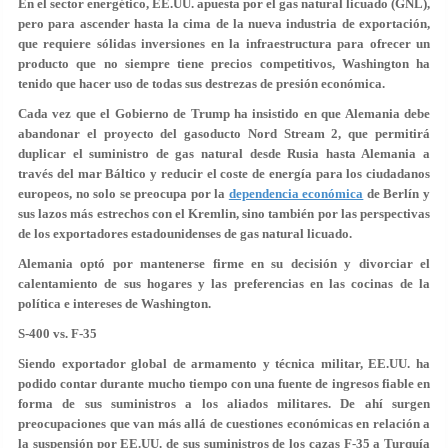
En el sector energético, EE.UU. apuesta por el gas natural licuado (GNL),
pero para ascender hasta la cima de la nueva industria de exportación,
que requiere sólidas inversiones en la infraestructura para ofrecer un
producto que no siempre tiene precios competitivos, Washington ha
tenido que hacer uso de todas sus destrezas de presión económica.
Cada vez que el Gobierno de Trump ha insistido en que Alemania debe
abandonar el proyecto del gasoducto Nord Stream 2, que permitirá
duplicar el suministro de gas natural desde Rusia hasta Alemania a
través del mar Báltico y reducir el coste de energía para los ciudadanos
europeos, no solo se preocupa por la
dependencia económica
de Berlín y
sus lazos más estrechos con el Kremlin, sino también por las perspectivas
de los exportadores estadounidenses de gas natural licuado.
Alemania optó por mantenerse firme en su decisión y divorciar el
calentamiento de sus hogares y las preferencias en las cocinas de la
política e intereses de Washington.
S-400 vs. F-35
Siendo exportador global de armamento y técnica militar, EE.UU. ha
podido contar durante mucho tiempo con una fuente de ingresos fiable en
forma de sus suministros a los aliados militares. De ahí surgen
preocupaciones que van más allá de cuestiones económicas en relación a
la suspensión por EE.UU. de sus suministros de los cazas F-35 a Turquía