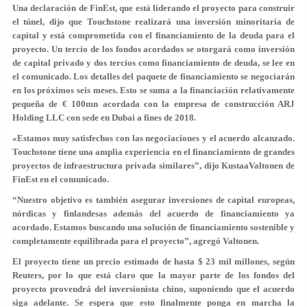
Una declaración de FinEst, que está liderando el proyecto para construir
el túnel, dijo que Touchstone realizará una inversión minoritaria de
capital y está comprometida con el financiamiento de la deuda para el
proyecto. Un tercio de los fondos acordados se otorgará como inversión
de capital privado y dos tercios como financiamiento de deuda, se lee en
el comunicado. Los detalles del paquete de financiamiento se negociarán
en los próximos seis meses. Esto se suma a la financiación relativamente
pequeña de € 100mn acordada con la empresa de construcción ARJ
Holding LLC con sede en Dubai a fines de 2018.
«Estamos muy satisfechos con las negociaciones y el acuerdo alcanzado.
Touchstone tiene una amplia experiencia en el financiamiento de grandes
proyectos de infraestructura privada similares”, dijo KustaaValtonen de
FinEst en el comunicado.
“Nuestro objetivo es también asegurar inversiones de capital europeas,
nórdicas y finlandesas además del acuerdo de financiamiento ya
acordado. Estamos buscando una solución de financiamiento sostenible y
completamente equilibrada para el proyecto”, agregó Valtonen.
El proyecto tiene un precio estimado de hasta $ 23 mil millones, según
Reuters, por lo que está claro que la mayor parte de los fondos del
proyecto provendrá del inversionista chino, suponiendo que el acuerdo
siga adelante. Se espera que esto finalmente ponga en marcha la