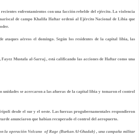
 recientes enfrentamientos con una facción rebelde del ejército. La violencia
 mariscal de campo Khalifa Haftar ordenó al Ejército Nacional de Libia que
poder.
e ataques aéreos el domingo. Según los residentes de la capital libia, las
, Fayez Mustafa al-Sarraj , está calificando las acciones de Haftar como una
us unidades se acercaron a las afueras de la capital libia y tomaron el control
rípoli desde el sur y el oeste. Las fuerzas progubernamentales respondieron
s tarde anunciaron que habían recuperado el control del aeropuerto.
aron la operación Volcano of Rage (Burkan Al-Ghadab) , una campaña militar