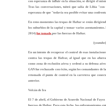
con esperanza de influir en la situación, se dirigió el mi
Tras las conversaciones, tuiteó que salía de Libia "co
esperanza de que "todavía sea posible evitar una confronta
En estos momentos las tropas de Haftar se están dirigiend
los suburbios de la capital y tomar varios asentamientos.
2014)
fue
tomado
por las fuerzas de Haftar.
{youtub
En un intento de recuperar el control de esas instalacio
contra las tropas de Hafrar, al igual que en las afuera
como
zona de exclusión aérea
y ordenó a su defensa aérea
GAN fue rechazado con éxito, según los comandantes de la
retomado el punto de control en la carretera que conecta
anterior.
Volcán de Ira
El 7 de abril, el Gobierno de Acuerdo Nacional de Fayez a
fuerzas de Haftar. Para esta fecha, los enfrentamientos e