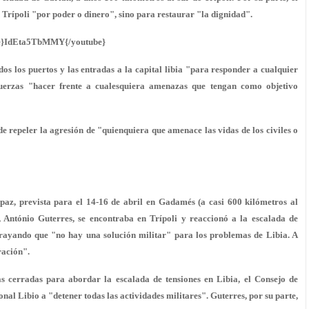
 Trípoli "por poder o dinero", sino para restaurar "la dignidad".
e}IdEta5TbMMY{/youtube}
os los puertos y las entradas a la capital libia "para responder a cualquier
fuerzas "hacer frente a cualesquiera amenazas que tengan como objetivo
 de repeler la agresión de "quienquiera que amenace las vidas de los civiles o
paz, prevista para el 14-16 de abril en Gadamés (a casi 600 kilómetros al
U, António Guterres, se encontraba en Trípoli y reaccionó a la escalada de
brayando que "no hay una solución militar" para los problemas de Libia. A
ración".
as cerradas para abordar la escalada de tensiones en Libia, el Consejo de
onal Libio a "detener todas las actividades militares". Guterres, por su parte,