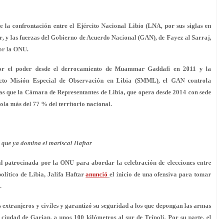
e la confrontación entre el Ejército Nacional Libio (LNA, por sus siglas en
r
, y las fuerzas del Gobierno de Acuerdo Nacional (GAN), de
Fayez al Sarraj
,
or la ONU.
por el poder desde el derrocamiento de Muammar Gaddafi en 2011 y la
yecto Misión Especial de Observación en Libia (SMML), el GAN controla
as que la Cámara de Representantes de Libia, que opera desde 2014 con sede
rola más del 77 % del territorio nacional.
a que ya domina el mariscal Haftar
al patrocinada por la ONU para abordar la celebración de elecciones entre
olítico de Libia, Jalifa Haftar
anunció
el inicio de una ofensiva para tomar
.
 extranjeros y civiles y garantizó su seguridad a los que depongan las armas
ciudad de Garian, a unos 100 kilómetros al sur de Trípoli. Por su parte, el