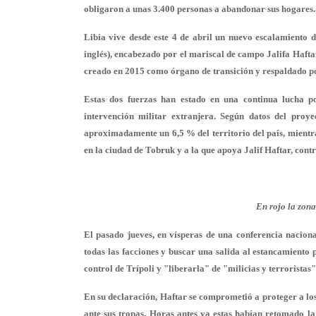
obligaron a unas 3.400 personas a abandonar sus hogares.
Libia vive desde este 4 de abril un nuevo escalamiento d
inglés), encabezado por el
mariscal de campo Jalifa Hafta
creado en 2015 como órgano de transición y respaldado p
Estas dos fuerzas han estado en una continua lucha 
intervención militar extranjera. Según datos del pro
aproximadamente un 6,5 % del territorio del país, mientr
en la ciudad de Tobruk y a la que apoya Jalif Haftar, cont
En rojo la zon
El pasado jueves, en vísperas de una conferencia nacion
todas las facciones y buscar una salida al estancamiento p
control de Trípoli y "liberarla" de "milicias y terroristas"
En su declaración, Haftar se comprometió a proteger a los
ante sus tropas. Horas antes ya estas habían retomado la 