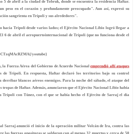
smo
5 de abril
a la ciudad de Tobruk, donde se encuentra la residencia Haftar.
n un peso en el corazón y profundamente preocupado". Aun así, expresó su
ción sangrienta en Trípoli y sus alrededores".
o hacia Trípoli desde varios lados; el Ejército Nacional Libio logró llegar a
 El
6 de abril el aeropuerto
internacional de Trípoli (que no funciona desde el
e}CTzqMAcRZMA{/youtube}
nes, la Fuerza Aérea del Gobierno de Acuerdo Nacional
emprendió allí ataques
s de Trípoli. En respuesta, Haftar declaró los territorios bajo su control
 derribar blancos aéreos enemigos. Para la noche del sábado, el ataque del
s tropas de Haftar. Además, anunciaron que el Ejército Nacional Libio había
 Trípoli con Túnez, con el que se había hecho el Ejército de Sarraj el día
l Sarraj anunció el inicio de la operación militar Volcán de Ira, contra las
ntre las fuerzas opositoras se saldaron con al menos 32 muertos y cerca de 50