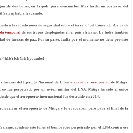
gua de dos horas, en Trípoli, para evacuarlos. Más tarde, un portavoz del
Al Sarraj había fracasado.
uesta a las condiciones de seguridad sobre el terreno", el Comando África de
ada temporal
de sus tropas desplegadas en el país africano. La India también
idad de fuerzas de paz. Por su parte, Italia por el momento no tiene previsto
e}4h1bYIcEYrE{/youtube}
as fuerzas del Ejército Nacional de Libia
atacaron el aeropuerto
de Mitiga,
éreo fue perpetrado por un avión militar del LNA. Mitiga ha sido el único
desde que el aeropuerto internacional fue destruido en 2014.
ron cerrar el aeropuerto de Mitiga y lo evacuaron, pero para el final de la
 Salamé, condenó este lunes el bombardeo perpetrado por el LNA contra ese