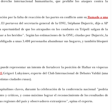
 derecho internacional humanitario, que prohíbe los ataques contra la
ón por la falta de reacción de las partes en conflicto ante su
llamado a una
. El portavoz del secretario general de la ONU, Stéphane Dujarric, dijo a AP
a oportunidad de que los atrapados en los combates en Trípoli salgan de la
 a los heridos". Según las estimaciones de la ONU, citadas por Dujarric, la
ha obligado a unas 3.400 personasba abandonar sus hogares, y también bloqueó
 puede representar un intento de fortalecer la posición de Haftar en vísperas
SS
Grigori Lukyánov, experto del Club Internacional de Debates Valdái (una
tintas ciudades rusas).
apitalinos claves, durante la celebración de la conferencia nacional "podría
ntes y críticos, y como máximo lograr el
reconocimiento de los resultados
de
as regiones del país y observadores extranjeros", opina el experto.