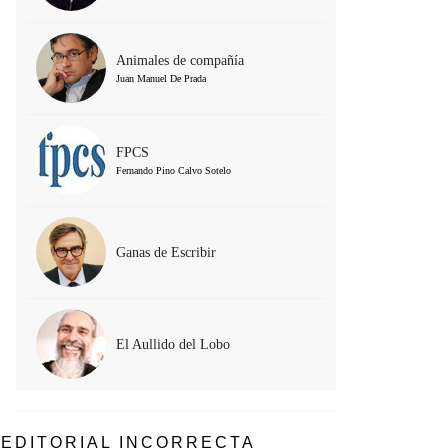
Animales de compañía
Juan Manuel De Prada
FPCS
Fernando Pino Calvo Sotelo
Ganas de Escribir
El Aullido del Lobo
EDITORIAL INCORRECTA