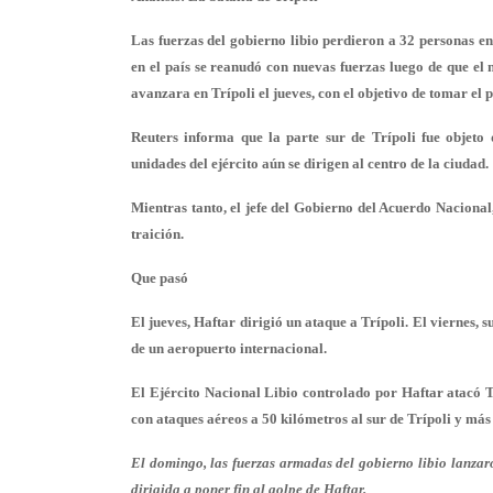
Las fuerzas del gobierno libio perdieron a 32 personas en
en el país se reanudó con nuevas fuerzas luego de que el
avanzara en Trípoli el jueves, con el objetivo de tomar el 
Reuters informa que la parte sur de Trípoli fue objeto d
unidades del ejército aún se dirigen al centro de la ciudad.
Mientras tanto, el jefe del Gobierno del Acuerdo Nacional
traición.
Que pasó
El jueves, Haftar dirigió un ataque a Trípoli. El viernes, s
de un aeropuerto internacional.
El Ejército Nacional Libio controlado por Haftar atacó T
con ataques aéreos a 50 kilómetros al sur de Trípoli y má
El domingo, las fuerzas armadas del gobierno libio lanz
dirigida a poner fin al golpe de Haftar.