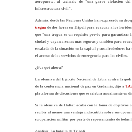
aeropuerto, al tacharlo de "una grave violación del
infraestructura civil".
Además, desde las Naciones Unidas han expresado su decepci
tregua
de dos horas en Trípoli para evacuar a los heridos
que "una tregua es un requisito previo para garantizar l
ciudad y vayan a zonas más seguras y también para evacuar
escalada de la situación en la capital y sus alrededores 
el acceso de los servicios de emergencia para los civiles.
¿Por qué ahora?
La ofensiva del Ejército Nacional de Libia contra Trípoli
de la conferencia nacional de paz en Gadamés, dijo a
TA
plataforma de discusiones que se celebra anualmente en dis
Si la ofensiva de Haftar acaba con la toma de objetivos c
recibir al menos una ventaja indiscutible sobre sus opone
su operación militar por parte de representantes de todas l
Análisis: La batalla de Trípoli