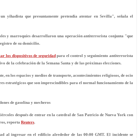
n yihadista que presuntamente pretendía atentar en Sevilla", señala el
oles y marroquíes desarrollaron una operación antiterrorista conjunta "que
egistro de su domicilio.
zar los dispositivos de seguridad
para el control y seguimiento antiterrorista
ivo de la celebración de la Semana Santa y de las próximas elecciones.
, en los espacios y medios de transporte, acontecimientos religiosos, de ocio
ares estratégicos que son imprescindibles para el normal funcionamiento de la
dones de gasolina y mecheros
iércoles después de entrar en la catedral de San Patricio de Nueva York con
ros, reporta
Reuters
.
ad al ingresar en el edificio alrededor de las 00:00 GMT. El incidente se