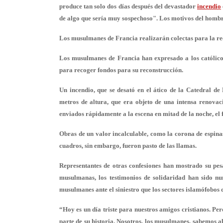
produce tan solo dos días después del devastador
incendio
de algo que sería muy sospechoso". Los motivos del hombr
Los musulmanes de Francia realizarán colectas para la r
Los musulmanes de Francia han expresado a los católicos
para recoger fondos para su reconstrucción.
Un incendio, que se desató en el ático de la Catedral de
metros de altura, que era objeto de una intensa renova
enviados rápidamente a la escena en mitad de la noche, e
Obras de un valor incalculable, como la corona de espinas
cuadros, sin embargo, fueron pasto de las llamas.
Representantes de otras confesiones han mostrado su pesa
musulmanas, los testimonios de solidaridad han sido nu
musulmanes ante el siniestro que los sectores islamófobos 
“Hoy es un día triste para nuestros amigos cristianos. Pe
parte de su historia. Nosotros, los musulmanes, sabemos a