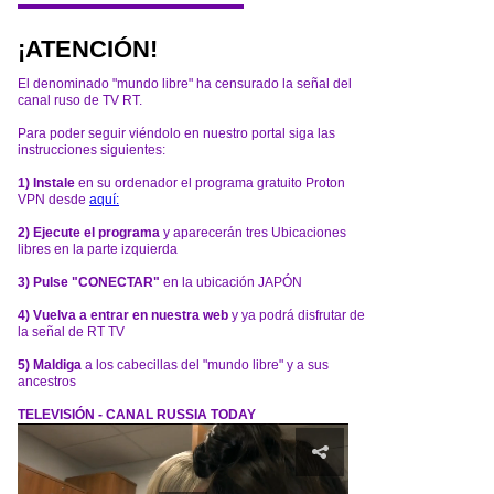
¡ATENCIÓN!
El denominado "mundo libre" ha censurado la señal del
canal ruso de TV RT.
Para poder seguir viéndolo en nuestro portal siga las
instrucciones siguientes:
1) Instale
en su ordenador el programa gratuito Proton
VPN desde
aquí:
2) Ejecute el programa
y aparecerán tres Ubicaciones
libres en la parte izquierda
3) Pulse "CONECTAR"
en la ubicación JAPÓN
4) Vuelva a entrar en nuestra web
y ya podrá disfrutar de
la señal de RT TV
5) Maldiga
a los cabecillas del "mundo libre" y a sus
ancestros
TELEVISIÓN - CANAL RUSSIA TODAY