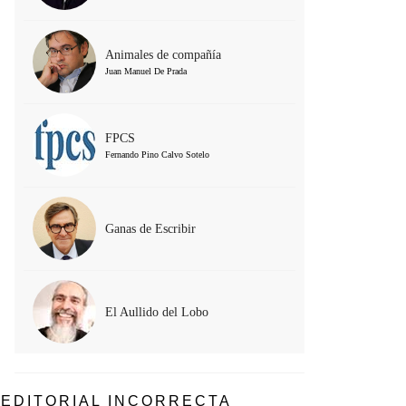
Animales de compañía
Juan Manuel De Prada
FPCS
Fernando Pino Calvo Sotelo
Ganas de Escribir
El Aullido del Lobo
EDITORIAL INCORRECTA