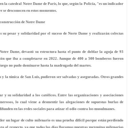
en la catedral Notre Dame de París, lo que, según la Policía, "es un indicador
e se desconocen en estos momentos.
econstrucción de Notre Dame
 su pesar y solidaridad por el suceso de Norte Dame y realizarán colectas
 Notre Dame, devastó su estructura hasta el punto de doblar la aguja de 93
ción que iba a completarse en 2022. Aunque de 400 a 500 bomberos fueron
l fuego no pudo dominarse hasta la madrugada del martes.
 y la túnica de San Luis, pudieron ser salvadas y aseguradas. Otros grandes
r y su solidaridad a los católicos. Entre las organizaciones y asociaciones
merosos, lo cual viene a desmentir las alegaciones de supuestas burlas de
difunden en las redes sociales para atizar el odio contra los musulmanes.
rder un lugar de culto milenario es una prueba difícil porque están perdiendo
lgo al respecto, ya que todos los días lloramos nuestras mezquitas milenarias