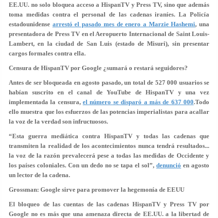
EE.UU. no solo bloquea acceso a HispanTV y Press TV, sino que además
toma medidas contra el personal de las cadenas iraníes. La Policía
estadounidense
arrestó el pasado mes de enero a Marzie Hashemi
, una
presentadora de Press TV en el Aeropuerto Internacional de Saint Louis-
Lambert, en la ciudad de San Luis (estado de Misuri), sin presentar
cargos formales contra ella.
Censura de HispanTV por Google ¿sumará o restará seguidores?
Antes de ser bloqueada en agosto pasado, un total de 527 000 usuarios se
habían suscrito en el canal de YouTube de HispanTV y una vez
implementada la censura,
el número se disparó a más de 637 000
.Todo
ello muestra que los esfuerzos de las potencias imperialistas para acallar
la voz de la verdad son infructuosos.
“Esta guerra mediática contra HispanTV y todas las cadenas que
transmiten la realidad de los acontecimientos nunca tendrá resultados...
la voz de la razón prevalecerá pese a todas las medidas de Occidente y
los países coloniales. Con un dedo no se tapa el sol”,
denunció
en agosto
un lector de la cadena.
Grossman: Google sirve para promover la hegemonía de EEUU
El bloqueo de las cuentas de las cadenas HispanTV y Press TV por
Google no es más que una amenaza directa de EE.UU. a la libertad de