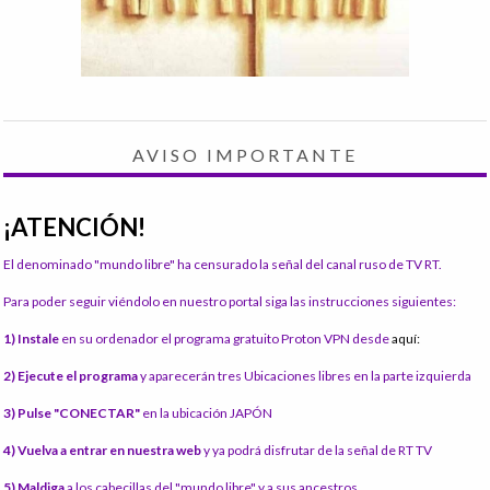
AVISO IMPORTANTE
¡ATENCIÓN!
El denominado "mundo libre" ha censurado la señal del canal ruso de TV RT.
Para poder seguir viéndolo en nuestro portal siga las instrucciones siguientes:
1) Instale
en su ordenador el programa gratuito Proton VPN desde
aquí:
2) Ejecute el programa
y aparecerán tres Ubicaciones libres en la parte izquierda
3) Pulse "CONECTAR"
en la ubicación JAPÓN
4) Vuelva a entrar en nuestra web
y ya podrá disfrutar de la señal de RT TV
5) Maldiga
a los cabecillas del "mundo libre" y a sus ancestros