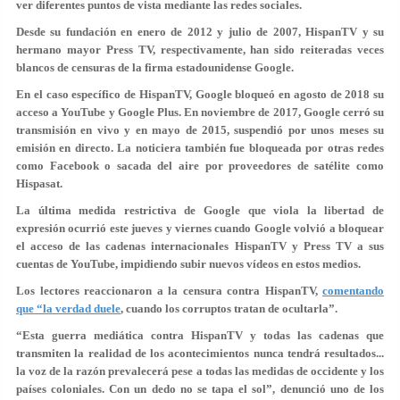
ver diferentes puntos de vista mediante las redes sociales.
Desde su fundación en enero de 2012 y julio de 2007, HispanTV y su
hermano mayor Press TV, respectivamente, han sido reiteradas veces
blancos de censuras de la firma estadounidense Google.
En el caso específico de HispanTV, Google bloqueó en agosto de 2018 su
acceso a YouTube y Google Plus. En noviembre de 2017, Google cerró su
transmisión en vivo y en mayo de 2015, suspendió por unos meses su
emisión en directo. La noticiera también fue bloqueada por otras redes
como Facebook o sacada del aire por proveedores de satélite como
Hispasat.
La última medida restrictiva de Google que viola la libertad de
expresión ocurrió este jueves y viernes cuando Google volvió a bloquear
el acceso de las cadenas internacionales HispanTV y Press TV a sus
cuentas de YouTube, impidiendo subir nuevos vídeos en estos medios.
Los lectores reaccionaron a la censura contra HispanTV,
comentando
que “la verdad duele
, cuando los corruptos tratan de ocultarla”.
“Esta guerra mediática contra HispanTV y todas las cadenas que
transmiten la realidad de los acontecimientos nunca tendrá resultados...
la voz de la razón prevalecerá pese a todas las medidas de occidente y los
países coloniales. Con un dedo no se tapa el sol”, denunció uno de los