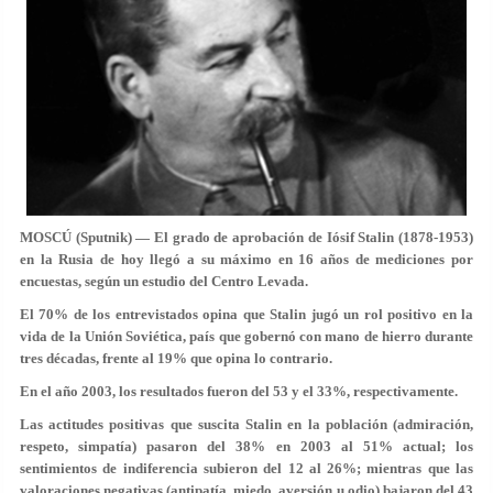
MOSCÚ (Sputnik) — El grado de aprobación de Iósif Stalin (1878-1953)
en la Rusia de hoy llegó a su máximo en 16 años de mediciones por
encuestas, según un estudio del Centro Levada.
El 70% de los entrevistados opina que Stalin jugó un rol positivo en la
vida de la Unión Soviética, país que gobernó con mano de hierro durante
tres décadas, frente al 19% que opina lo contrario.
En el año 2003, los resultados fueron del 53 y el 33%, respectivamente.
Las actitudes positivas que suscita Stalin en la población (admiración,
respeto, simpatía) pasaron del 38% en 2003 al 51% actual; los
sentimientos de indiferencia subieron del 12 al 26%; mientras que las
valoraciones negativas (antipatía, miedo, aversión u odio) bajaron del 43