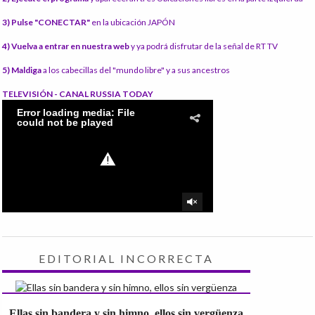
3) Pulse "CONECTAR"
en la ubicación JAPÓN
4) Vuelva a entrar en nuestra web
y ya podrá disfrutar de la señal de RT TV
5) Maldiga
a los cabecillas del "mundo libre" y a sus ancestros
TELEVISIÓN - CANAL RUSSIA TODAY
EDITORIAL INCORRECTA
Ellas sin bandera y sin himno, ellos sin vergüenza